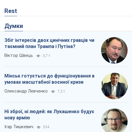
Rest
Думки
Збіг інтересів двох цинічних гравців чи
таємний план Трампа і Путіна?
Віктор Швець
3,7 т.
Мінськ готується до функціонування в
умовах масштабної воєнної кризи
Олександр Левченко
7,2 т.
Ні зброї, ні людей: як Лукашенко будує
нову армію
Ігар Тишкевич
534