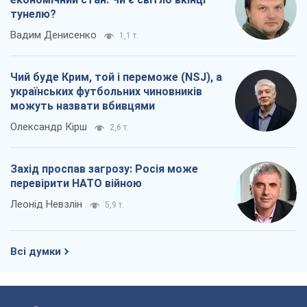
тунелю?
Вадим Денисенко
1,1 т.
Чий буде Крим, той і переможе (NSJ), а
українських футбольних чиновників
можуть назвати вбивцями
Олександр Кірш
2,6 т.
Захід проспав загрозу: Росія може
перевірити НАТО війною
Леонід Невзлін
5,9 т.
Всі думки