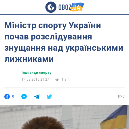
Міністр спорту України
почав розслідування
знущання над українськими
лижниками
Інші види спорту
14.03.2016 21:27
1,9 т.
0
РУС