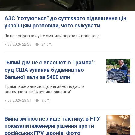
АЗС "готуються" до суттєвого підвищення цін:
українцям розповіли, чого очікувати
Як на заправках уже змінили вартість пального
7.08.2026 22:56
24,0 т.
"Білий дім не є власністю Трампа":
суд США зупинив будівництво
бальної зали за $400 млн
Трамп вже заявив, що негайно подасть
апеляцію а це "жахливе рішення"
7.08.2026 23:54
3,6 т.
Війна змінює не лише тактику: в НГУ
показали інженерні рішення проти
російських FPV-дронів. Фото