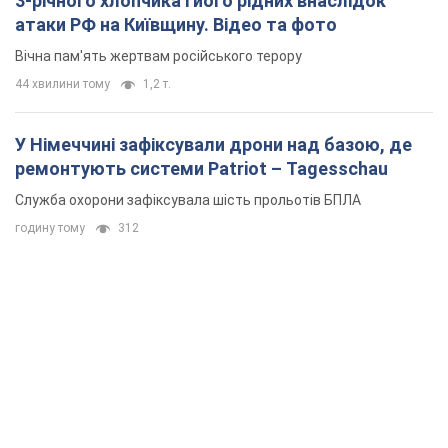
3-річного хлопчика і його рідних внаслідок
атаки РФ на Київщину. Відео та фото
Вічна пам'ять жертвам російського терору
44 хвилини тому
1,2 т.
У Німеччині зафіксували дрони над базою, де
ремонтують системи Patriot – Tagesschau
Служба охорони зафіксувала шість прольотів БПЛА
годину тому
312