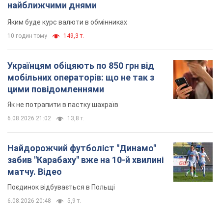
найближчими днями
Яким буде курс валюти в обмінниках
10 годин тому
149,3 т.
Українцям обіцяють по 850 грн від
мобільних операторів: що не так з
цими повідомленнями
Як не потрапити в пастку шахраїв
6.08.2026 21:02
13,8 т.
Найдорожчий футболіст "Динамо"
забив "Карабаху" вже на 10-й хвилині
матчу. Відео
Поєдинок відбувається в Польщі
6.08.2026 20:48
5,9 т.