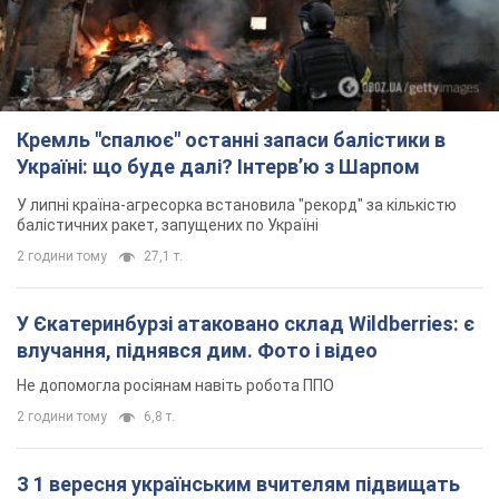
Кремль "спалює" останні запаси балістики в
Україні: що буде далі? Інтерв’ю з Шарпом
У липні країна-агресорка встановила "рекорд" за кількістю
балістичних ракет, запущених по Україні
2 години тому
27,1 т.
У Єкатеринбурзі атаковано склад Wildberries: є
влучання, піднявся дим. Фото і відео
Не допомогла росіянам навіть робота ППО
2 години тому
6,8 т.
З 1 вересня українським вчителям підвищать