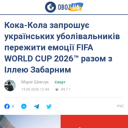
Кока-Кола запрошує
українських уболівальників
пережити емоції FIFA
WORLD CUP 2026™ разом з
Іллею Забарним
Марія Шевчук
Спорт
19.05.2026 12:44
89,7 т.
0
РУС