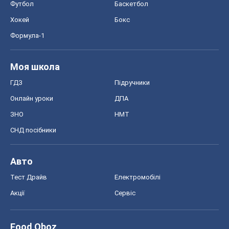
Футбол
Баскетбол
Хокей
Бокс
Формула-1
Моя школа
ГДЗ
Підручники
Онлайн уроки
ДПА
ЗНО
НМТ
СНД посібники
Авто
Тест Драйв
Електромобілі
Акції
Сервіс
Food Oboz