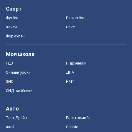
Спорт
Футбол
Баскетбол
Хокей
Бокс
Формула-1
Моя школа
ГДЗ
Підручники
Онлайн уроки
ДПА
ЗНО
НМТ
СНД посібники
Авто
Тест Драйв
Електромобілі
Акції
Сервіс