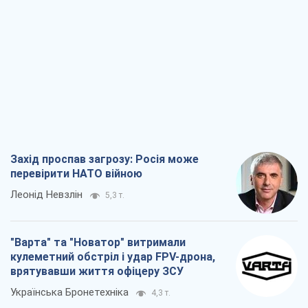
Захід проспав загрозу: Росія може
перевірити НАТО війною
Леонід Невзлін
5,3 т.
"Варта" та "Новатор" витримали
кулеметний обстріл і удар FPV-дрона,
врятувавши життя офіцеру ЗСУ
Українська Бронетехніка
4,3 т.