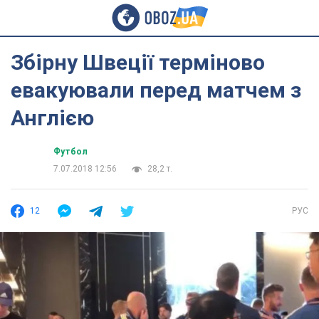
Збірну Швеції терміново
евакуювали перед матчем з
Англією
Футбол
7.07.2018 12:56
28,2 т.
12
РУС