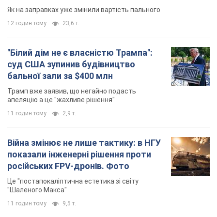
Як на заправках уже змінили вартість пального
12 годин тому
23,6 т.
"Білий дім не є власністю Трампа":
суд США зупинив будівництво
бальної зали за $400 млн
Трамп вже заявив, що негайно подасть
апеляцію а це "жахливе рішення"
11 годин тому
2,9 т.
Війна змінює не лише тактику: в НГУ
показали інженерні рішення проти
російських FPV-дронів. Фото
Це "постапокаліптична естетика зі світу
"Шаленого Макса"
11 годин тому
9,5 т.