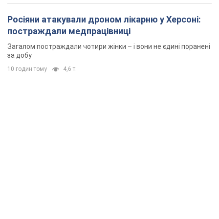
Росіяни атакували дроном лікарню у Херсоні:
постраждали медпрацівниці
Загалом постраждали чотири жінки – і вони не єдині поранені
за добу
10 годин тому
4,6 т.