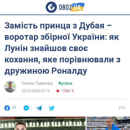
Замість принца з Дубая –
воротар збірної України: як
Лунін знайшов своє
кохання, яке порівнювали з
дружиною Роналду
Олена Павлова
Футбол
29.04.2024 20:15
134,1 т.
17
РУС