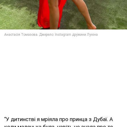
"У дитинстві я мріяла про принца з Дубаї. А
коли маленька була, навіть не знала про те,