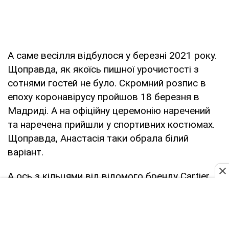
А саме весілля відбулося у березні 2021 року.
Щоправда, як якоїсь пишної урочистості з
сотнями гостей не було. Скромний розпис в
епоху коронавірусу пройшов 18 березня в
Мадриді. А на офіційну церемонію наречений
та наречена прийшли у спортивних костюмах.
Щоправда, Анастасія таки обрала білий
варіант.
А ось з кільцями від відомого бренду Cartier
сталася історія. Вибираючи прикрасу для
заручин, футболіст прогадав із розміром,
адже 16,5 в Україні та Іспанії – різний. Тому