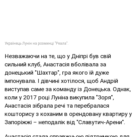
Незважаючи на те, що у Дніпрі був свій
сильний клуб, Анастасія вболівала за
донецький "Шахтар", гра якого їй дуже
імпонувала. І дівчині хотілося, щоб Андрій
виступав саме за команду із Донецька. Однак,
коли у 2017 році Луніна викупила "Зоря",
Анастасія зібрала речі та перебралася
кошторису з коханим в орендовану квартиру у
Запоріжжі – неподалік від "Славутич-Арени".
Анастасія стала справжньою підтримкою для