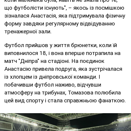
що футболісти існують", – якось із посмішкою
зізналася Анастасія, яка підтримувала фізичну
форму завдяки регулярному відвідуванню
тренажерної зали.
Футбол прийшов у життя брюнетки, коли їй
виповнилося 18, і вона вперше потрапила на
матч "Дніпра" на стадіоні. На поєдинок
Анастасію привела подруга, яка зустрічалася
із хлопцем із дніпровської команди. І
побачивши футбол наживо, відчувши
атмосферу на трибунах, Томазова полюбила
цей вид спорту і стала справжньою фанаткою.