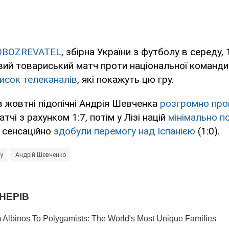
OBOZREVATEL
, збірна України з футболу в середу,
вий товариський матч проти національної команди
исок телеканалів
, які покажуть цю гру.
 жовтні підопічні Андрія Шевченка
розгромно про
чі з рахунком 1:7, потім у Лізі націй
мінімально п
й сенсаційно
здобули перемогу над Іспанією
(1:0).
лу
Андрій Шевченко