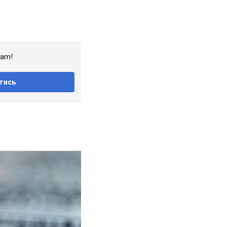
ram!
тись