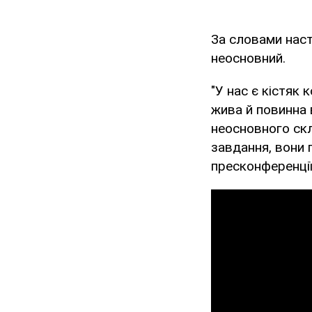
За словами наст
неосновний.
"У нас є кістяк
жива й повинна 
неосновного скл
завдання, вони 
пресконференції