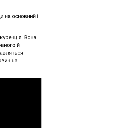
и на основний і
куренція. Вона
овного й
тавляться
ович на