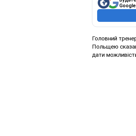
Google
Головний тренер
Польщею сказав,
дати можливість