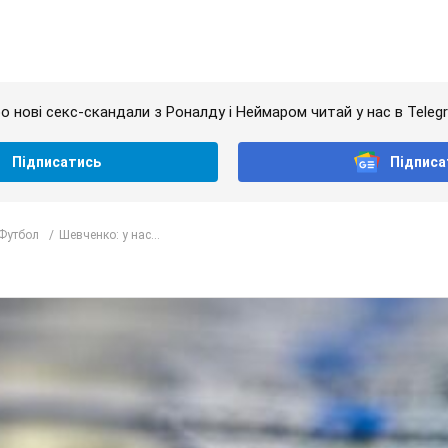
о нові секс-скандали з Роналду і Неймаром читай у нас в Teleg
Підписатись
Підписа
Футбол
Шевченко: у нас...