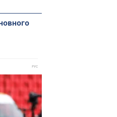
сновного
РУС