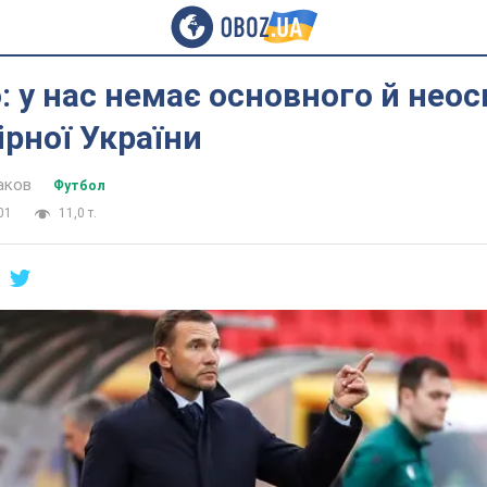
 у нас немає основного й нео
ірної України
аков
Футбол
01
11,0 т.