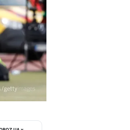
 OBOZ.UA у