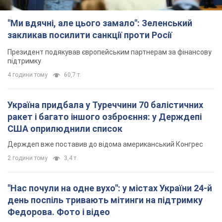
"Ми вдячні, але цього замало": Зеленський
закликав посилити санкції проти Росії
Президент подякував європейським партнерам за фінансову
підтримку
4 години тому
60,7 т.
Україна придбала у Туреччини 70 балістичних
ракет і багато іншого озброєння: у Держдепі
США оприлюднили список
Держдеп вже поставив до відома американський Конгрес
2 години тому
3,4 т.
"Нас почули на одне вухо": у містах України 24-й
день поспіль тривають мітинги на підтримку
Федорова. Фото і відео