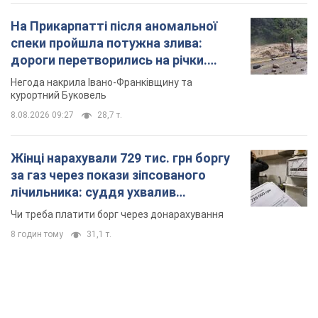
На Прикарпатті після аномальної
спеки пройшла потужна злива:
дороги перетворились на річки.
Відео
Негода накрила Івано-Франківщину та
курортний Буковель
8.08.2026 09:27
28,7 т.
Жінці нарахували 729 тис. грн боргу
за газ через покази зіпсованого
лічильника: суддя ухвалив
неочікуване рішення
Чи треба платити борг через донарахування
8 годин тому
31,1 т.