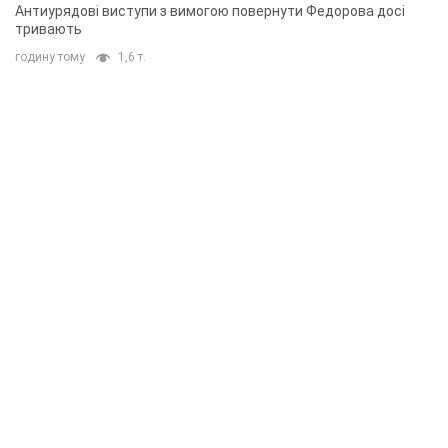
Антиурядові виступи з вимогою повернути Федорова досі
тривають
годину тому
1,6 т.