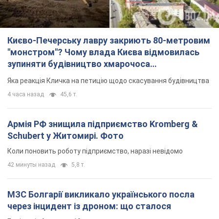
Києво-Печерську лавру закриють 80-метровим
"монстром"? Чому влада Києва відмовилась
зупиняти будівництво хмарочоса
"московського вірянина"
Яка реакція Кличка на петицію щодо скасування будівництва
4 часа назад
45,6 т.
Армія РФ знищила підприємство Kromberg &
Schubert у Житомирі. Фото
Коли поновить роботу підприємство, наразі невідомо
42 минуты назад
5,8 т.
МЗС Болгарії викликало українського посла
через інцидент із дроном: що сталося