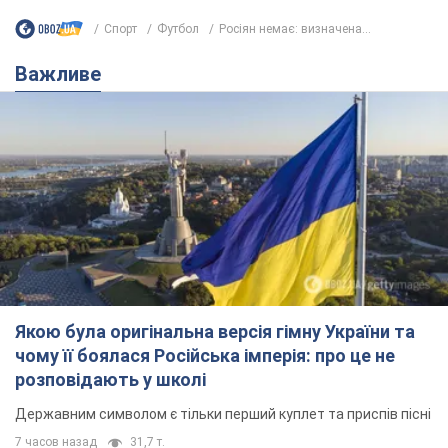
Спорт
Футбол
Росіян немає: визначена...
Важливе
Якою була оригінальна версія гімну України та
чому її боялася Російська імперія: про це не
розповідають у школі
Державним символом є тільки перший куплет та приспів пісні
7 часов назад
31,7 т.