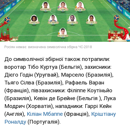
До символічної збірної також потрапили:
воротар Тібо Куртуа (Бельгія), захисники:
Дієго Годін (Уругвай), Марсело (Бразилія),
Тьяго Сілва (Бразилія), Рафаель Варан
(Франція), півзахисники: Філіппе Коутіньйо
(Бразилія), Кевін де Брейне (Бельгія ), Лука
Модрич (Хорватія), нападники: Гаррі Кейн
(Англія),
Кіліан Мбаппе
(Франція),
Кріштіану
Роналду
(Португалія).