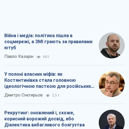
Війна і медіа: політика пішла в
соцмережі, а ЗМІ грають за правилами
ютуб
Павло Казарін
663
У полоні власних міфів: як
Костянтинівка стала головною
ідеологічною пасткою для російських
окупантів
Дмитро Снєгирьов
2,5 т.
Рекрутинг: оновлений і, схоже,
корисний ворожий досвід, або
Діалектика вибагливого боягузтва