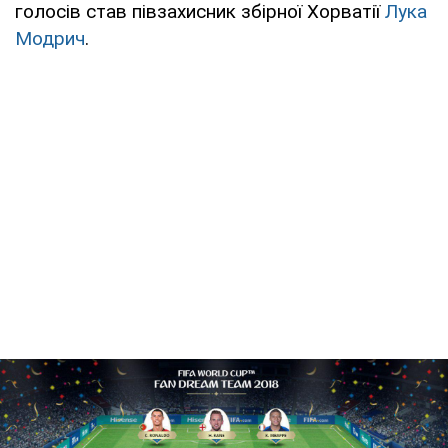
голосів став півзахисник збірної Хорватії
Лука
Модрич
.