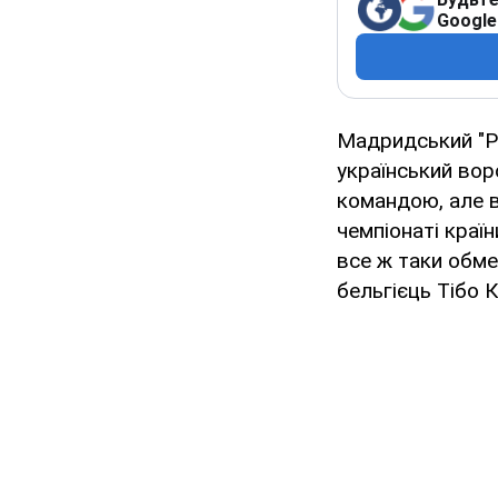
Google
Мадридський "
український вор
командою, але в
чемпіонаті країн
все ж таки обме
бельгієць Тібо К