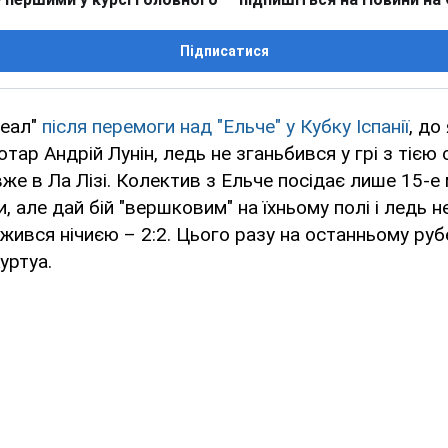
Підписатися
Реал"
після перемоги над "Ельче" у Кубку Іспанії
, до
отар Андрій Лунін, ледь не зганьбився у грі з тією
же в Ла Лізі. Колектив з Ельче посідає лише 15-е 
и, але дай бій "вершковим" на їхньому полі і ледь н
жився нічиєю – 2:2. Цього разу на останньому рубе
уртуа.