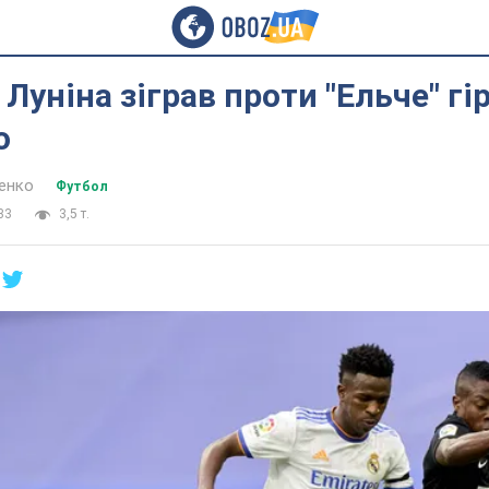
 Луніна зіграв проти "Ельче" гі
о
енко
Футбол
33
3,5 т.