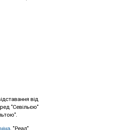
відставання від
еред "Севільєю"
льтою".
ніна
, "Реал"