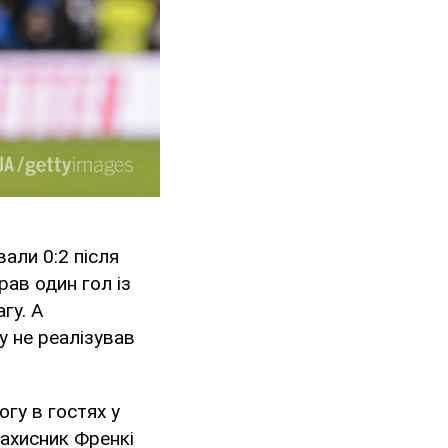
али 0:2 після
рав один гол із
гу. А
 не реалізував
гу в гостях у
захисник Френкі