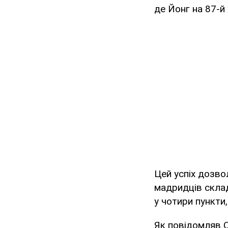
де Йонг на 87-й 
Цей успіх дозво
мадридців склад
у чотири пункти,
Як повідомляв