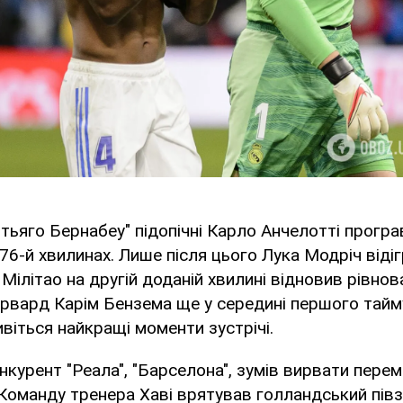
тьяго Бернабеу" підопічні Карло Анчелотті програв
 76-й хвилинах. Лише після цього Лука Модріч відіг
 Мілітао на другій доданій хвилині відновив рівнова
рвард Карім Бензема ще у середині першого тайму
віться найкращі моменти зустрічі.
курент "Реала", "Барселона", зумів вирвати перемо
. Команду тренера Хаві врятував голландський пів