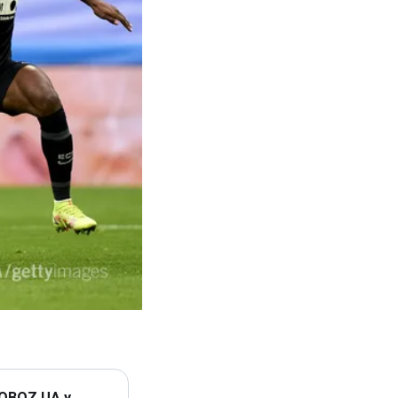
 OBOZ.UA у