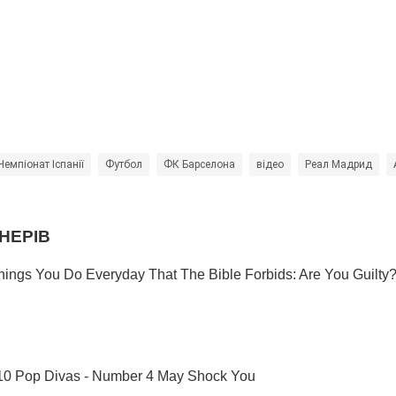
Чемпіонат Іспанії
Футбол
ФК Барселона
відео
Реал Мадрид