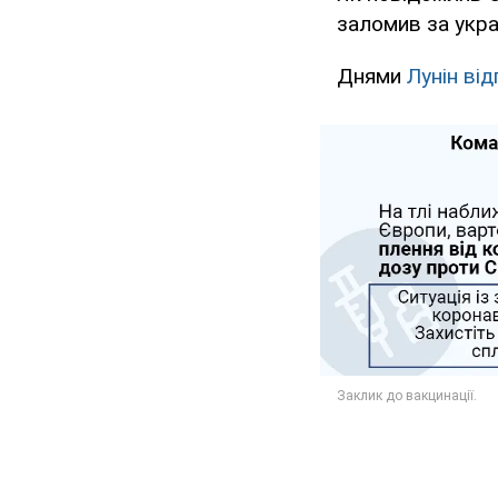
заломив за украї
Днями
Лунін від