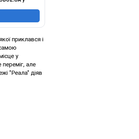
 якої приклався і
 самою
місце у
е переміг, але
жі "Реала" діяв