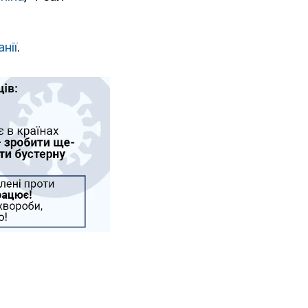
нії
.