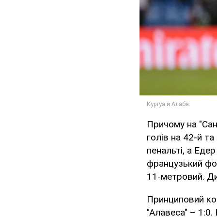
Причому на "Сан
голів на 42-й та
пенальті, а Едер
французький фо
11-метровий. Ди
Принциповий кон
"Алавеса" – 1:0