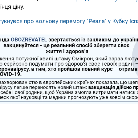
нця ціну.
гукнувся про вольову перемогу "Реала" у Кубку Іспа