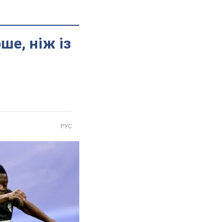
рше, ніж із
РУС