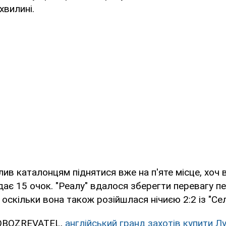
хвилині.
лив каталонцям піднятися вже на п'яте місце, хоч 
ає 15 очок. "Реалу" вдалося зберегти перевагу п
 оскільки вона також розійшлася нічиєю 2:2 із "Се
 OBOZREVATEL,
англійський гранд захотів купити Лу