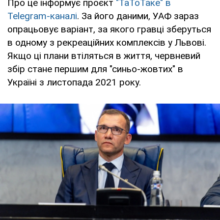
Про це інформує проєкт
"ТаТоТаке" в
Telegram-каналі
. За його даними, УАФ зараз
опрацьовує варіант, за якого гравці зберуться
в одному з рекреаційних комплексів у Львові.
Якщо ці плани втіляться в життя, червневий
збір стане першим для "синьо-жовтих" в
Україні з листопада 2021 року.