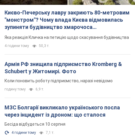
Києво-Печерську лавру закриють 80-метровим
"монстром"? Чому влада Києва відмовилась
зупиняти будівництво хмарочоса
"московського вірянина"
Яка реакція Кличка на петицію щодо скасування будівництва
4 години тому
50,3 т.
Армія РФ знищила підприємство Kromberg &
Schubert у Житомирі. Фото
Коли поновить роботу підприємство, наразі невідомо
годину тому
6,9 т.
МЗС Болгарії викликало українського посла
через інцидент із дроном: що сталося
Бесіда відбудеться 10 серпня
4 години тому
7,1 т.