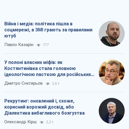
Війна і медіа: політика пішла в
соцмережі, а ЗМІ грають за правилами
ютуб
Павло Казарін
777
У полоні власних міфів: як
Костянтинівка стала головною
ідеологічною пасткою для російських
окупантів
Дмитро Снєгирьов
2,6 т.
Рекрутинг: оновлений і, схоже,
корисний ворожий досвід, або
Діалектика вибагливого боягузтва
Олександр Кірш
2,2 т.