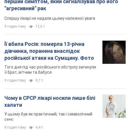
перший симптом, який сигналізував про його
"агресивний" рак
Спершу лікарі не надали цьому належної уваги
9 годин тому
12,6 т.
Її вбила Росія: померла 13-річна
дівчинка, поранена внаслідок
російської атаки на Сумщину. Фото
Того дня під час російського обстрілу загинули
її брат, вітчим та бабуся
9 годин тому
9,7 т.
Чому в СРСР лікарі носили лише білі
халати
У цьому був як практичний, так і символічний
сенс
8 годин тому
4,4 т.