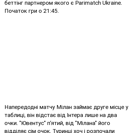
беттінг партнером якого є Parimatch Ukraine.
Початок гри о 21:45.
Напередодні матчу Мілан займає друге місце у
таблиці, він відстає від Інтера лише на два
очки. "Ювентус" п’ятий, від "Мілана" його
відділяє сім очок. Туринці хоч і розпочали