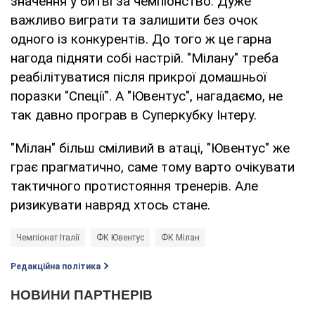
значення у битві за чемпіонство. Дуже
важливо виграти та залишити без очок
одного із конкурентів. До того ж це гарна
нагода підняти собі настрій. "Мілану" треба
реабілітуватися після прикрої домашньої
поразки "Спеції". А "Ювентус", нагадаємо, не
так давно програв в Суперкубку Інтеру.
"Мілан" більш сміливий в атаці, "Ювентус" же
грає прагматично, саме тому варто очікувати
тактичного протистояння тренерів. Але
ризикувати навряд хтось стане.
Чемпіонат Італії
ФК Ювентус
ФК Мілан
Редакційна політика