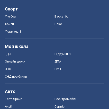
Спорт
Футбол
Баскетбол
Хокей
Бокс
Формула-1
Моя школа
ГДЗ
Підручники
Онлайн уроки
ДПА
ЗНО
НМТ
СНД посібники
Авто
Тест Драйв
Електромобілі
Акції
Сервіс