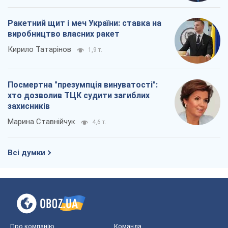
Ракетний щит і меч України: ставка на
виробництво власних ракет
Кирило Татарінов
1,9 т.
Посмертна "презумпція винуватості":
хто дозволив ТЦК судити загиблих
захисників
Марина Ставнійчук
4,6 т.
Всі думки
Про компанію
Команда