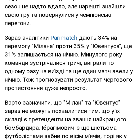
сезон не надто вдало, але нарешті знайшли
свою гру та повернулися у чемпіонські
перегони.
Зараз аналітики
Parimatch
дають 34% на
перемогу "Мілана" проти 35% у "Ювентуса", ще
31% залишається на нічию. Минулого року
команди зустрічалися тричі, виграли по
одному разу на виїзді та ще один матч звели у
нічию. Тож прогнозувати результат чергового
протистояння дуже непросто.
Варто зазначити, що "Мілан" та "Ювентус"
зараз не можуть похвалитися тим, що у їх
складі є претенденти на звання найкращого
бомбардира. Ібрагімович із ще шістьома
футболістами забив по вісім м’ячів, тоді як у