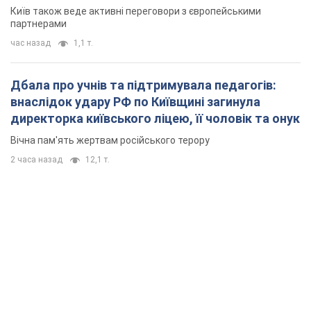
Київ також веде активні переговори з європейськими
партнерами
час назад
1,1 т.
Дбала про учнів та підтримувала педагогів:
внаслідок удару РФ по Київщині загинула
директорка київського ліцею, її чоловік та онук
Вічна пам'ять жертвам російського терору
2 часа назад
12,1 т.