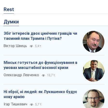
Rest
Думки
Збіг інтересів двох цинічних гравців чи
таємний план Трампа і Путіна?
Віктор Швець
5,4 т.
Мінськ готується до функціонування в
умовах масштабної воєнної кризи
Олександр Левченко
10,7 т.
Ні зброї, ні людей: як Лукашенко будує
нову армію
Ігар Тишкевич
5,7 т.