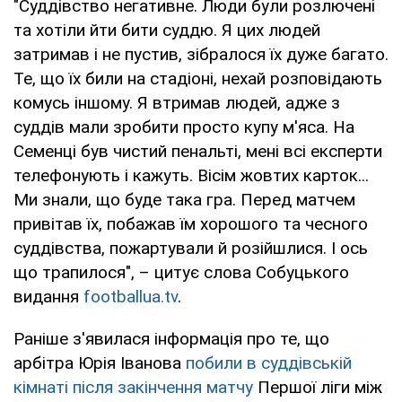
"Суддівство негативне. Люди були розлючені
та хотіли йти бити суддю. Я цих людей
затримав і не пустив, зібралося їх дуже багато.
Те, що їх били на стадіоні, нехай розповідають
комусь іншому. Я втримав людей, адже з
суддів мали зробити просто купу м'яса. На
Семенці був чистий пенальті, мені всі експерти
телефонують і кажуть. Вісім жовтих карток...
Ми знали, що буде така гра. Перед матчем
привітав їх, побажав їм хорошого та чесного
суддівства, пожартували й розійшлися. І ось
що трапилося", – цитує слова Собуцького
видання
footballua.tv
.
Раніше з'явилася інформація про те, що
арбітра Юрія Іванова
побили в суддівській
кімнаті після закінчення матчу
Першої ліги між