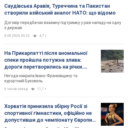
Саудівська Аравія, Туреччина та Пакистан
створили азійський аналог НАТО: що відомо
Договір передбачає взаємну підтримку у разі нападу на одну
з держав
8.08.2026 00:22
4,7 т.
На Прикарпатті після аномальної
спеки пройшла потужна злива:
дороги перетворились на річки.
Відео
Негода накрила Івано-Франківщину та
курортний Буковель
6 часов назад
11,1 т.
Хорватія принизила збірну Росії зі
спортивної гімнастики, офіційно не
допустивши до чемпіонату Європи
основних спортсменів