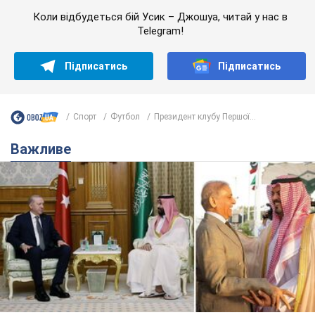
Коли відбудеться бій Усик – Джошуа, читай у нас в
Telegram!
Підписатись
Підписатись
Спорт
Футбол
Президент клубу Першої...
Важливе