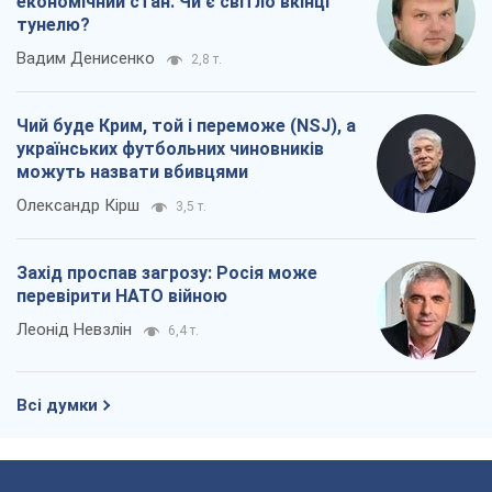
економічний стан. Чи є світло вкінці
тунелю?
Вадим Денисенко
2,8 т.
Чий буде Крим, той і переможе (NSJ), а
українських футбольних чиновників
можуть назвати вбивцями
Олександр Кірш
3,5 т.
Захід проспав загрозу: Росія може
перевірити НАТО війною
Леонід Невзлін
6,4 т.
Всі думки