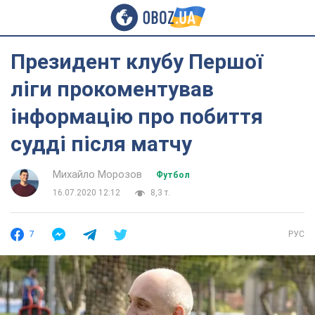
Президент клубу Першої
ліги прокоментував
інформацію про побиття
судді після матчу
Михайло Морозов
Футбол
16.07.2020 12:12
8,3 т.
7
РУС