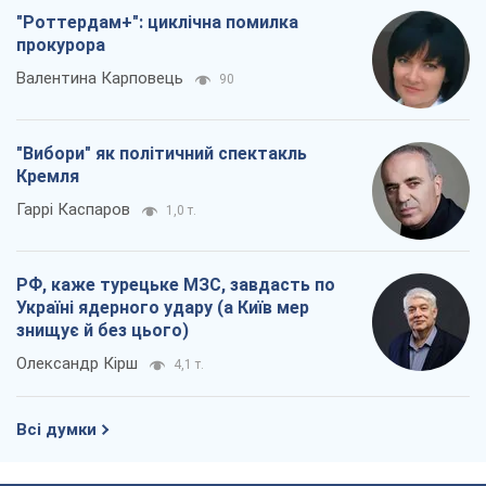
"Роттердам+": циклічна помилка
прокурора
Валентина Карповець
90
"Вибори" як політичний спектакль
Кремля
Гаррі Каспаров
1,0 т.
РФ, каже турецьке МЗС, завдасть по
Україні ядерного удару (а Київ мер
знищує й без цього)
Олександр Кірш
4,1 т.
Всі думки