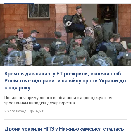
Кремль дав наказ: у FT розкрили, скільки осіб
Росія хоче відправити на війну проти України до
кінця року
Посилення примусового вербування супроводжується
зростанням випадків дезертирства
2 часа назад
6,6 т.
Дрони уразили НПЗ у Нижньокамську, сталась