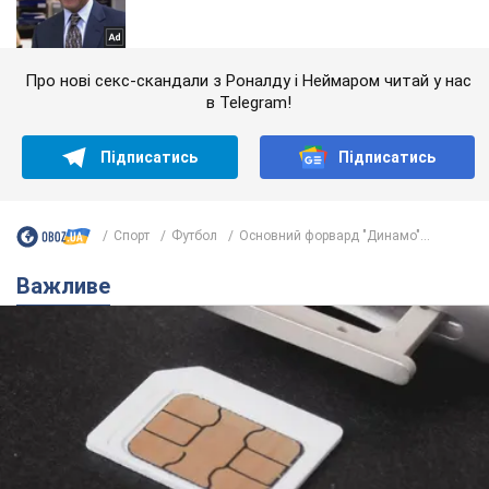
Про нові секс-скандали з Роналду і Неймаром читай у нас
в Telegram!
Підписатись
Підписатись
Спорт
Футбол
Основний форвард "Динамо"...
Важливе