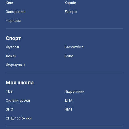
Київ
Харків
Запоріжжя
Дніпро
Черкаси
Спорт
Футбол
Баскетбол
Хокей
Бокс
Формула-1
Моя школа
ГДЗ
Підручники
Онлайн уроки
ДПА
ЗНО
НМТ
СНД посібники