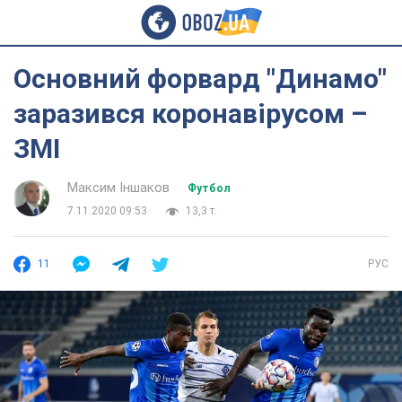
Основний форвард "Динамо"
заразився коронавірусом –
ЗМІ
Максим Іншаков
Футбол
7.11.2020 09:53
13,3 т.
11
РУС