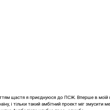
ттям щастя я приєднуюся до ПСЖ. Вперше в моїй к
аїну, і тільки такий амбітний проект міг змусити м