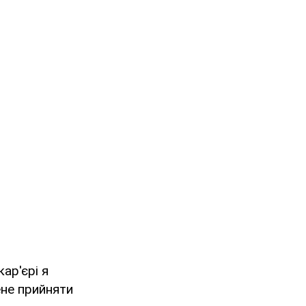
ар'єрі я
ене прийняти