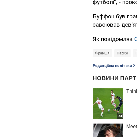
футболі", - прок
Буффон був гра
завоював дев'ят
Як повідомляв
Франція
Париж
Редакційна політика