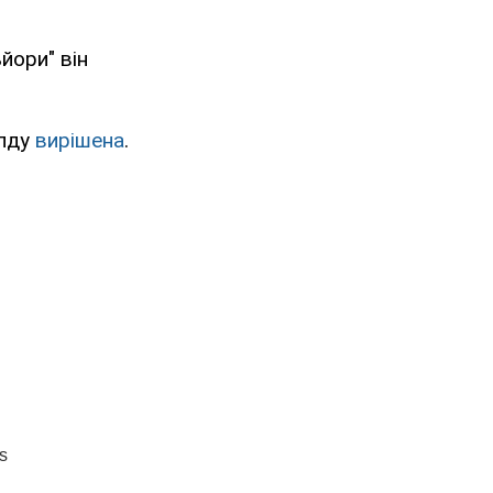
ьйори" він
алду
вирішена
.