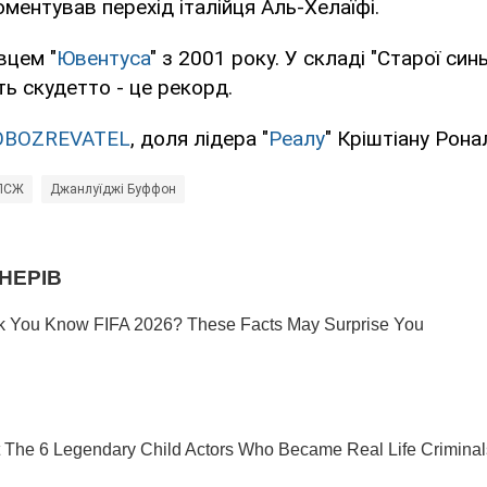
оментував перехід італійця Аль-Хелаїфі.
вцем "
Ювентуса
" з 2001 року. У складі "Старої син
ь скудетто - це рекорд.
OBOZREVATEL
, доля лідера "
Реалу
" Кріштіану Рон
ПСЖ
Джанлуїджі Буффон