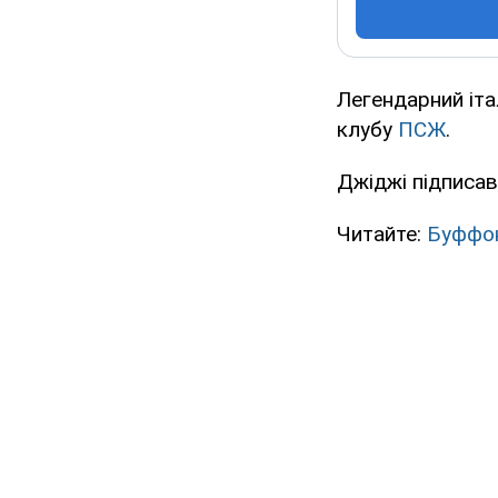
Легендарний іт
клубу
ПСЖ
.
Джіджі підписав
Читайте:
Буффон