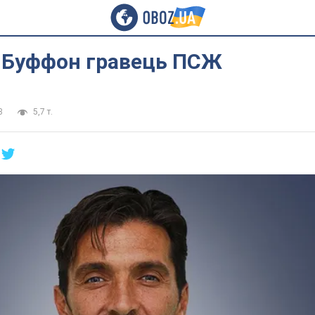
: Буффон гравець ПСЖ
8
5,7 т.