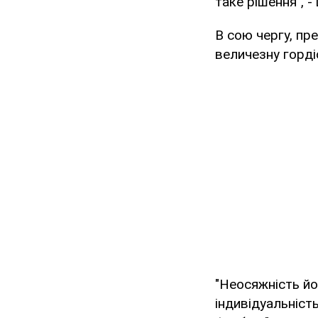
таке рішення", 
В сою чергу, пр
величезну горді
"Неосяжність йо
індивідуальніст