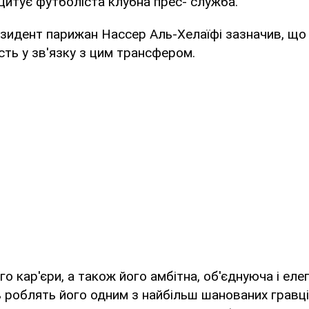
- цитує футболіста клубна прес- служба.
езидент парижан Нассер Аль-Хелаїфі зазначив, що
сть у зв'язку з цим трансфером.
го кар'єри, а також його амбітна, об'єднуюча і еле
ь роблять його одним з найбільш шанованих гравці