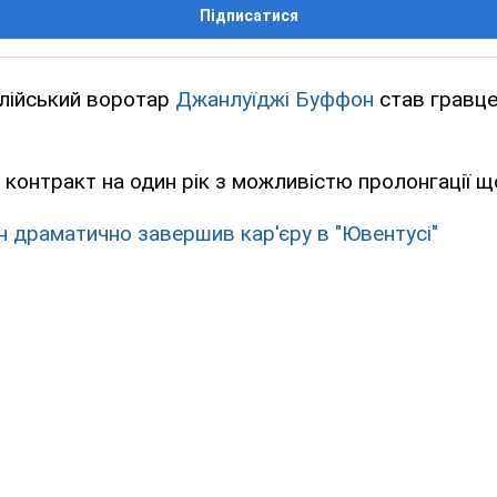
Підписатися
алійський воротар
Джанлуїджі Буффон
став гравц
 контракт на один рік з можливістю пролонгації ще
 драматично завершив кар'єру в "Ювентусі"