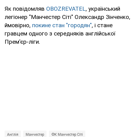
Як повідомляв
OBOZREVATEL
, український
легіонер "Манчестер Сіті" Олександр Зінченко,
ймовірно,
покине стан "городян"
, і стане
гравцем одного з середняків англійської
Прем'єр-ліги.
Англія
Манчестер
ФК Манчестер Сіті