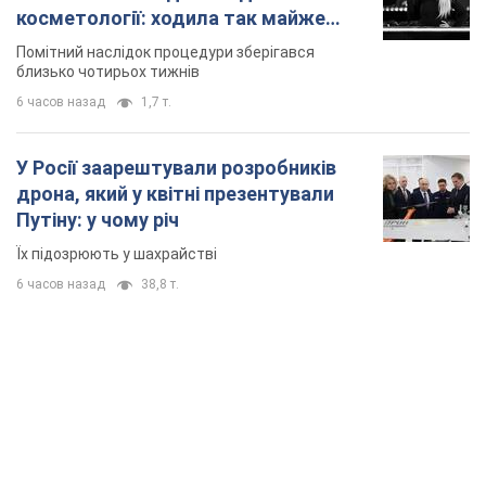
косметології: ходила так майже
місяць
Помітний наслідок процедури зберігався
близько чотирьох тижнів
6 часов назад
1,7 т.
У Росії заарештували розробників
дрона, який у квітні презентували
Путіну: у чому річ
Їх підозрюють у шахрайстві
6 часов назад
38,8 т.