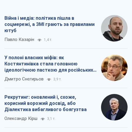
Війна і медіа: політика пішла в
соцмережі, а ЗМІ грають за правилами
ютуб
Павло Казарін
1,4 т.
У полоні власних міфів: як
Костянтинівка стала головною
ідеологічною пасткою для російських
окупантів
Дмитро Снєгирьов
3,9 т.
Рекрутинг: оновлений і, схоже,
корисний ворожий досвід, або
Діалектика вибагливого боягузтва
Олександр Кірш
3,1 т.