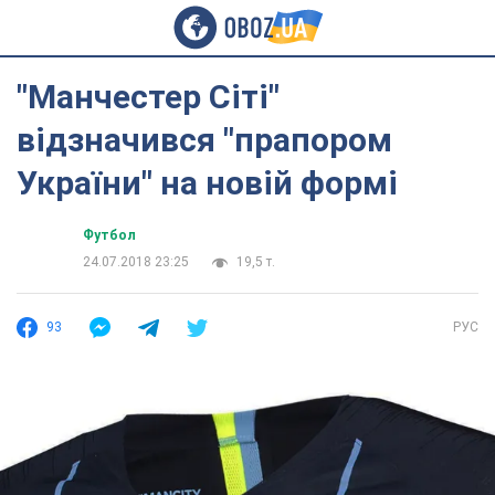
"Манчестер Сіті"
відзначився "прапором
України" на новій формі
Футбол
24.07.2018 23:25
19,5 т.
93
РУС