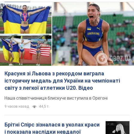
Красуня зі Львова з рекордом виграла
історичну медаль для України на чемпіонаті
світу з легкої атлетики U20. Відео
Наша співвітчизниця блискуче виступила в Орегоні
9 часов назад
44,5 т.
Брітні Спірс зізналася в уколах краси
і показала наслідки невдалої