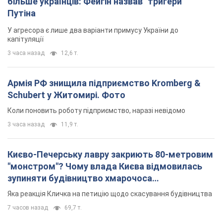
більше українців: Фейгін назвав "тригери"
Путіна
У агресора є лише два варіанти примусу України до
капітуляції
3 часа назад
12,6 т.
Армія РФ знищила підприємство Kromberg &
Schubert у Житомирі. Фото
Коли поновить роботу підприємство, наразі невідомо
3 часа назад
11,9 т.
Києво-Печерську лавру закриють 80-метровим
"монстром"? Чому влада Києва відмовилась
зупиняти будівництво хмарочоса
"московського вірянина"
Яка реакція Кличка на петицію щодо скасування будівництва
7 часов назад
69,7 т.