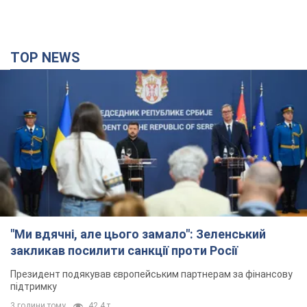
TOP NEWS
"Ми вдячні, але цього замало": Зеленський
закликав посилити санкції проти Росії
Президент подякував європейським партнерам за фінансову
підтримку
3 години тому
42,4 т.