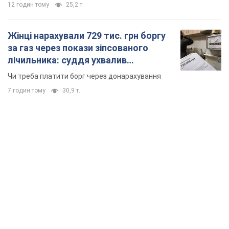
12 годин тому
25,2 т.
Жінці нарахували 729 тис. грн боргу
за газ через покази зіпсованого
лічильника: суддя ухвалив
неочікуване рішення
Чи треба платити борг через донарахування
7 годин тому
30,9 т.