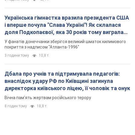
Українська гімнастка вразила президента США
і вперше почула "Слава Україні"! Як склалася
доля Подкопаєвої, яка 30 років тому виграла
"золото" Олімпіади
У фанатів донеччанки зберігся великий шматок килимового
покриття з надписом "Атланта-1996"
3 години тому
10,8 т.
Дбала про учнів та підтримувала педагогів:
внаслідок удару РФ по Київщині загинула
директорка київського ліцею, її чоловік та онук
Вічна пам'ять жертвам російського терору
8 годин тому
18,8 т.