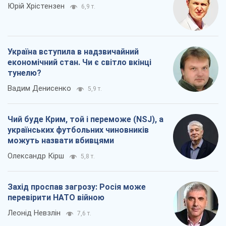
Юрій Хрістензен
6,9 т.
Україна вступила в надзвичайний
економічний стан. Чи є світло вкінці
тунелю?
Вадим Денисенко
5,9 т.
Чий буде Крим, той і переможе (NSJ), а
українських футбольних чиновників
можуть назвати вбивцями
Олександр Кірш
5,8 т.
Захід проспав загрозу: Росія може
перевірити НАТО війною
Леонід Невзлін
7,6 т.