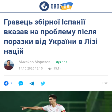
Гравець збірної Іспанії
вказав на проблему після
поразки від України в Лізі
націй
Михайло Морозов
Футбол
14.10.2020 12:15
15,1 т.
9
РУС