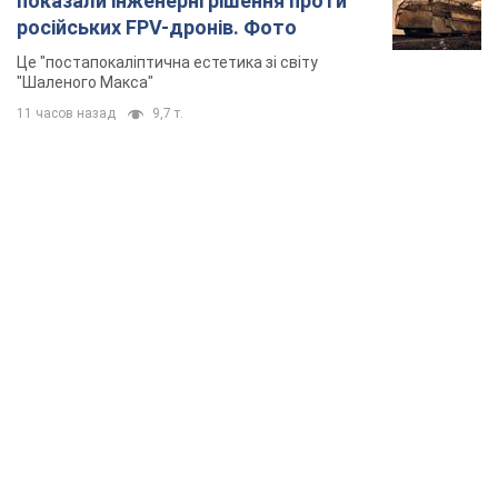
показали інженерні рішення проти
російських FPV-дронів. Фото
Це "постапокаліптична естетика зі світу
"Шаленого Макса"
11 часов назад
9,7 т.