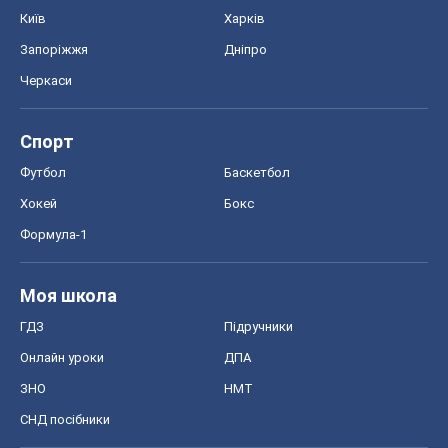
Київ
Харків
Запоріжжя
Дніпро
Черкаси
Спорт
Футбол
Баскетбол
Хокей
Бокс
Формула-1
Моя школа
ГДЗ
Підручники
Онлайн уроки
ДПА
ЗНО
НМТ
СНД посібники