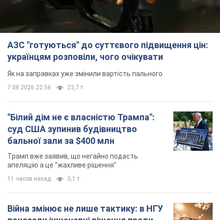
АЗС "готуються" до суттєвого підвищення цін:
українцям розповіли, чого очікувати
Як на заправках уже змінили вартість пального
7.08.2026 22:56
23,7 т.
"Білий дім не є власністю Трампа":
суд США зупинив будівництво
бальної зали за $400 млн
Трамп вже заявив, що негайно подасть
апеляцію а це "жахливе рішення"
11 часов назад
3,1 т.
Війна змінює не лише тактику: в НГУ