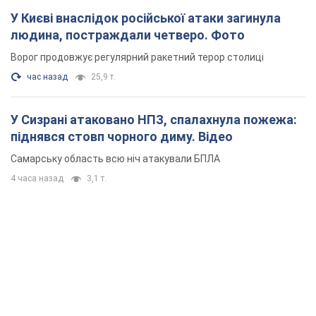
У Києві внаслідок російської атаки загинула
людина, постраждали четверо. Фото
Ворог продовжує регулярний ракетний терор столиці
час назад
25,9 т.
У Сизрані атаковано НПЗ, спалахнула пожежа:
піднявся стовп чорного диму. Відео
Самарську область всю ніч атакували БПЛА
4 часа назад
3,1 т.