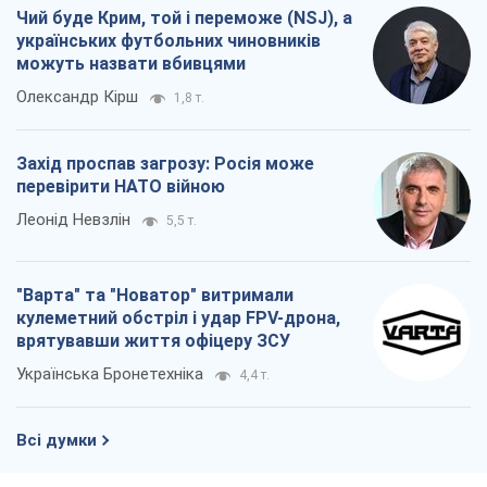
Чий буде Крим, той і переможе (NSJ), а
українських футбольних чиновників
можуть назвати вбивцями
Олександр Кірш
1,8 т.
Захід проспав загрозу: Росія може
перевірити НАТО війною
Леонід Невзлін
5,5 т.
"Варта" та "Новатор" витримали
кулеметний обстріл і удар FPV-дрона,
врятувавши життя офіцеру ЗСУ
Українська Бронетехніка
4,4 т.
Всі думки