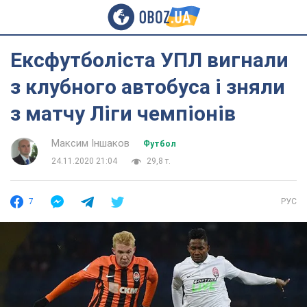
Ексфутболіста УПЛ вигнали
з клубного автобуса і зняли
з матчу Ліги чемпіонів
Максим Іншаков
Футбол
24.11.2020 21:04
29,8 т.
7
РУС