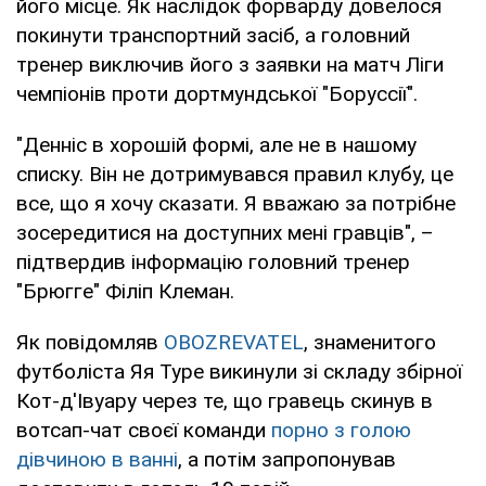
його місце. Як наслiдок форварду довелося
покинути транспортний засіб, а головний
тренер виключив його з заявки на матч Ліги
чемпіонів проти дортмундської "Боруссії".
"Денніс в хорошій формі, але не в нашому
списку. Він не дотримувався правил клубу, це
все, що я хочу сказати. Я вважаю за потрiбне
зосередитися на доступних мені гравців", –
підтвердив інформацію головний тренер
"Брюгге" Філіп Клеман.
Як повідомляв
OBOZREVATEL
, знаменитого
футболіста Яя Туре викинули зі складу збірної
Кот-д'Івуару через те, що гравець скинув в
вотсап-чат своєї команди
порно з голою
дівчиною в ванні
, а потім запропонував