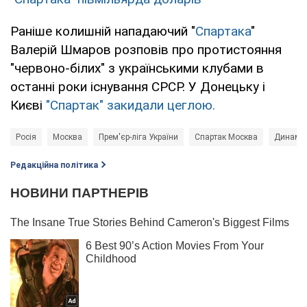
Раніше колишній нападаючий "
Спартака
"
Валерій Шмаров розповів про протистояння
"червоно-білих" з українськими клубами в
останні роки існування СРСР. У Донецьку і
Києві
"Спартак" закидали цеглою.
Росія
Москва
Прем'єр-ліга України
Спартак Москва
Динамо
Редакційна політика