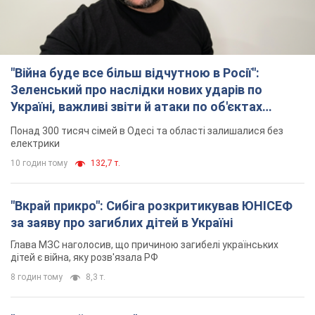
"Війна буде все більш відчутною в Росії":
Зеленський про наслідки нових ударів по
Україні, важливі звіти й атаки по об'єктах
ворога. Відео
Понад 300 тисяч сімей в Одесі та області залишалися без
електрики
10 годин тому
132,7 т.
"Вкрай прикро": Сибіга розкритикував ЮНІСЕФ
за заяву про загиблих дітей в Україні
Глава МЗС наголосив, що причиною загибелі українських
дітей є війна, яку розв'язала РФ
8 годин тому
8,3 т.