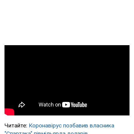
Читайте:
Коронавірус позбавив власника
"Спартака" півмільярда доларів