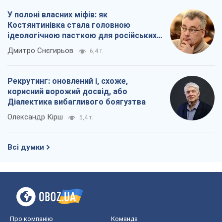
У полоні власних міфів: як
Костянтинівка стала головною
ідеологічною пасткою для російських
окупантів
Дмитро Снєгирьов
6,4 т.
Рекрутинг: оновлений і, схоже,
корисний ворожий досвід, або
Діалектика вибагливого боягузтва
Олександр Кірш
5,4 т.
Всі думки
Про компанію
Команда