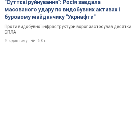
"Суттєві руйнування": Росія завдала
масованого удару по видобувних активах і
буровому майданчику "Укрнафти"
Проти видобувної інфраструктури ворог застосував десятки
БПЛА
9 годин тому
6,8 т.