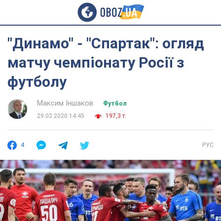
"Динамо" - "Спартак": огляд
матчу чемпіонату Росії з
футболу
Максим Іншаков
Футбол
29.02.2020 14:45
197,3 т.
4
РУС