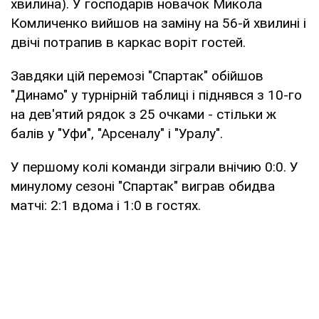
хвилина). У господарів новачок Микола
Комличенко вийшов на заміну на 56-й хвилині і
двічі потрапив в каркас воріт гостей.
Завдяки цій перемозі "Спартак" обійшов
"Динамо" у турнірній таблиці і піднявся з 10-го
на дев'ятий рядок з 25 очками - стільки ж
балів у "Уфи", "Арсеналу" і "Уралу".
У першому колі команди зіграли внічию 0:0. У
минулому сезоні "Спартак" виграв обидва
матчі: 2:1 вдома і 1:0 в гостях.