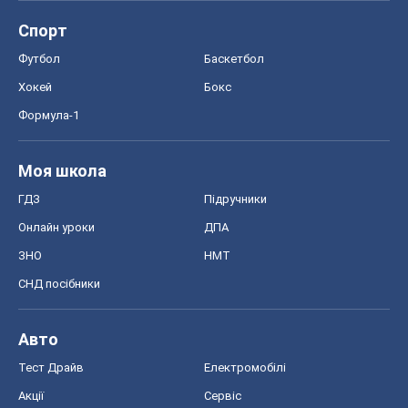
Спорт
Футбол
Баскетбол
Хокей
Бокс
Формула-1
Моя школа
ГДЗ
Підручники
Онлайн уроки
ДПА
ЗНО
НМТ
СНД посібники
Авто
Тест Драйв
Електромобілі
Акції
Сервіс