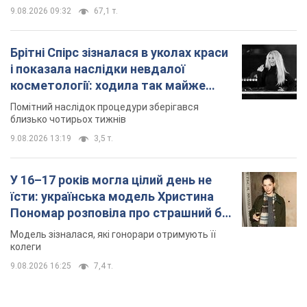
9.08.2026 09:32
67,1 т.
Брітні Спірс зізналася в уколах краси
і показала наслідки невдалої
косметології: ходила так майже
місяць
Помітний наслідок процедури зберігався
близько чотирьох тижнів
9.08.2026 13:19
3,5 т.
У 16–17 років могла цілий день не
їсти: українська модель Христина
Пономар розповіла про страшний бік
модельної кар’єри
Модель зізналася, які гонорари отримують її
колеги
9.08.2026 16:25
7,4 т.