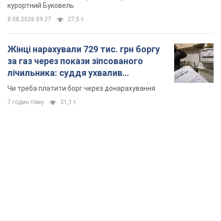
курортний Буковель
8.08.2026 09:27
27,5 т.
Жінці нарахували 729 тис. грн боргу
за газ через покази зіпсованого
лічильника: суддя ухвалив
неочікуване рішення
Чи треба платити борг через донарахування
7 годин тому
31,1 т.