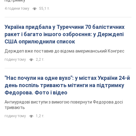
підтримку
4 години тому
55,1 т.
Україна придбала у Туреччини 70 балістичних
ракет і багато іншого озброєння: у Держдепі
США оприлюднили список
Держдеп вже поставив до відома американський Конгрес
годину тому
2,2 т.
"Нас почули на одне вухо": у містах України 24-й
день поспіль тривають мітинги на підтримку
Федорова. Фото і відео
Антиурядові виступи з вимогою повернути Федорова досі
тривають
годину тому
1,2 т.