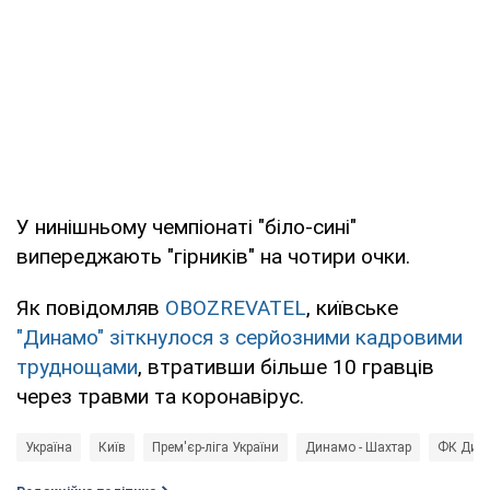
У нинішньому чемпіонаті "біло-сині"
випереджають "гірників" на чотири очки.
Як повідомляв
OBOZREVATEL
, київське
"Динамо" зіткнулося з серйозними кадровими
труднощами
, втративши більше 10 гравців
через травми та коронавірус.
Україна
Київ
Прем'єр-ліга України
Динамо - Шахтар
ФК Дина