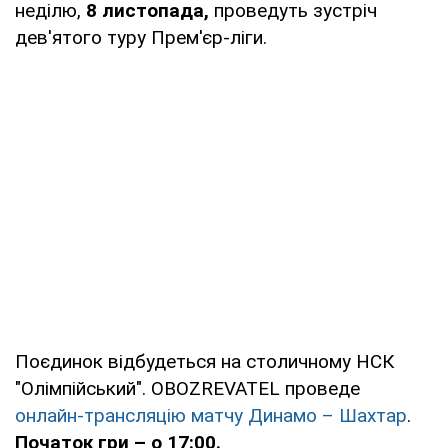
неділю,
8 листопада,
проведуть зустріч
дев'ятого туру Прем'єр-ліги.
Поєдинок відбудеться на столичному НСК
"Олімпійський". OBOZREVATEL проведе
онлайн-трансляцію матчу Динамо – Шахтар
.
Початок гри – о 17:00.