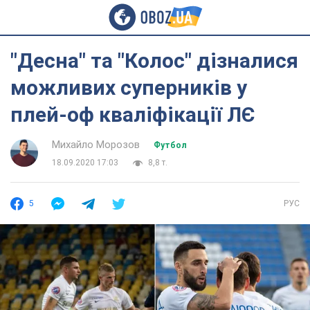
"Десна" та "Колос" дізналися
можливих суперників у
плей-оф кваліфікації ЛЄ
Михайло Морозов
Футбол
18.09.2020 17:03
8,8 т.
5
РУС