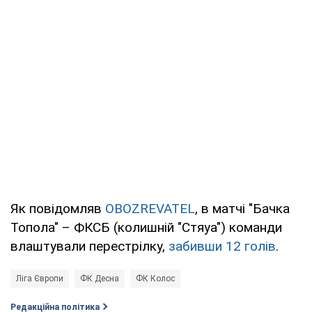
Як повідомляв
OBOZREVATEL
, в матчі "Бачка
Топола" – ФКСБ (колишній "Стяуа") команди
влаштували перестрілку,
забивши 12 голів
.
Ліга Європи
ФК Десна
ФК Колос
Редакційна політика