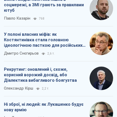
соцмережі, а ЗМІ грають за правилами
ютуб
Павло Казарін
768
У полоні власних міфів: як
Костянтинівка стала головною
ідеологічною пасткою для російських
окупантів
Дмитро Снєгирьов
2,6 т.
Рекрутинг: оновлений і, схоже,
корисний ворожий досвід, або
Діалектика вибагливого боягузтва
Олександр Кірш
2,2 т.
Ні зброї, ні людей: як Лукашенко будує
нову армію