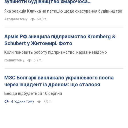
зупиняти будівництво хмарочоса
"московського вірянина"
Яка реакція Кличка на петицію щодо скасування будівництва
4 години тому
50,0 т.
Армія РФ знищила підприємство Kromberg &
Schubert у Житомирі. Фото
Коли поновить роботу підприємство, наразі невідомо
годину тому
6,9 т.
МЗС Болгарії викликало українського посла
через інцидент із дроном: що сталося
Бесіда відбудеться 10 серпня
4 години тому
7,0 т.