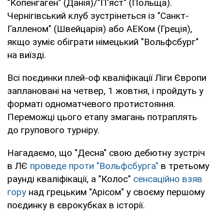
"Копенгаген" (Данія)/"П'яст" (Польща).
Чернігівський клуб зустрінеться із "Санкт-
Галленом" (Швейцарія) або АЕКом (Греція),
якщо зуміє обіграти німецький "Вольфсбург"
на виїзді.
Всі поєдинки плей-оф кваліфікації Ліги Європи
заплановані на четвер, 1 жовтня, і пройдуть у
форматі одноматчевого протистояння.
Переможці цього етапу змагань потраплять
до групового турніру.
Нагадаємо, що "Десна" свою дебютну зустріч
в ЛЄ
проведе проти "Вольфсбурга"
в третьому
раунді кваліфікації, а "Колос"
сенсаційно взяв
гору
над грецьким "Арісом" у своєму першому
поєдинку в єврокубках в історії.