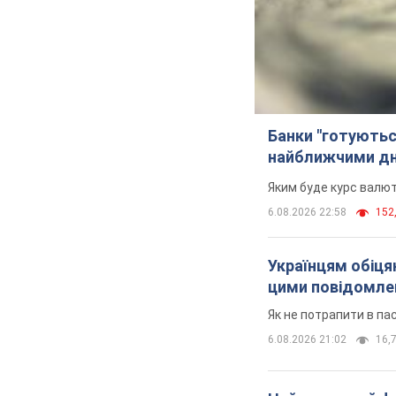
Банки "готуютьс
найближчими д
Яким буде курс валют
6.08.2026 22:58
152,
Українцям обіцяю
цими повідомл
Як не потрапити в па
6.08.2026 21:02
16,7