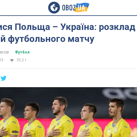
ся Польща – Україна: розклад
ій футбольного матчу
аков
Футбол
03
35,2 т.