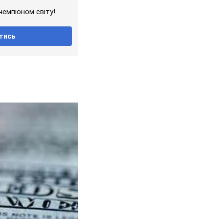
емпіоном світу!
тись