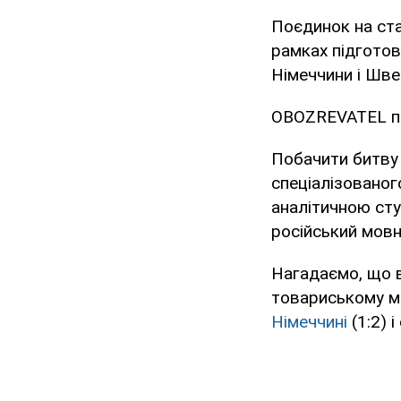
Поєдинок на ста
рамках підготов
Німеччини і Швей
OBOZREVATEL 
Побачити битву 
спеціалізовано
аналітичною студ
російський мов
Нагадаємо, що в
товариському мат
Німеччині
(1:2) 