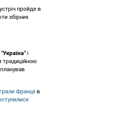
устріч пройде в
оти збірних
у
"Україна"
і
я традиційною
запланував
грали Франції
в
оступилися