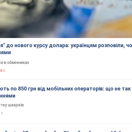
я" до нового курсу долара: українцям розповіли, чо
нями
и в обмінниках
0 т.
ть по 850 грн від мобільних операторів: що не так
еннями
стку шахраїв
 т.