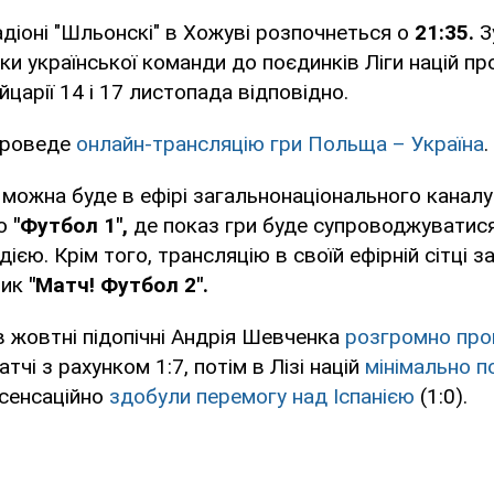
діоні "Шльонскі" в Хожуві розпочнеться о
21:35.
З
ки української команди до поєдинків Ліги націй пр
царії 14 і 17 листопада відповідно.
проведе
онлайн-трансляцію гри Польща – Україна
.
можна буде в ефірі загальнонаціонального канал
го
"Футбол 1",
де показ гри буде супроводжуватис
ією. Крім того, трансляцію в своїй ефірній сітці 
ник
"Матч! Футбол 2".
 жовтні підопічні Андрія Шевченка
розгромно про
чі з рахунком 1:7, потім в Лізі націй
мінімально п
і сенсаційно
здобули перемогу над Іспанією
(1:0).