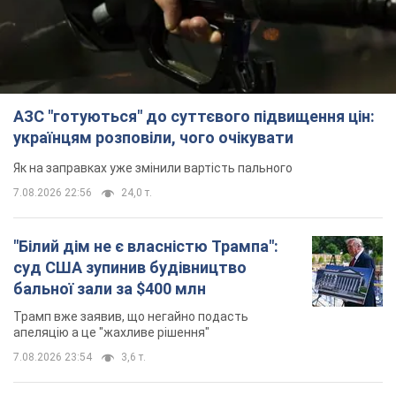
7.08.2026 22:56
24,0 т.
"Білий дім не є власністю Трампа":
суд США зупинив будівництво
бальної зали за $400 млн
Трамп вже заявив, що негайно подасть
апеляцію а це "жахливе рішення"
7.08.2026 23:54
3,6 т.
Війна змінює не лише тактику: в НГУ
показали інженерні рішення проти
російських FPV-дронів. Фото
Це "постапокаліптична естетика зі світу
"Шаленого Макса"
7.08.2026 23:47
10,2 т.