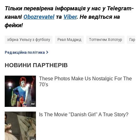
Тільки перевірена інформація у нас у Telegram-
каналі
Obozrevatel
та
Viber
. Не ведіться на
фейки!
збірна Уельсу з футболу
Реал Мадрид
Тоттенгем Хотспур
Гарет
Редакційна політика