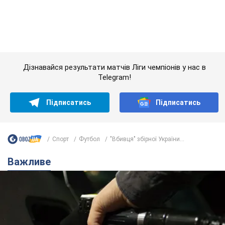
Підписатись
Підписатись
Спорт
Футбол
"Вбивця" збірної України...
Важливе
АЗС "готуються" до суттєвого підвищення цін:
українцям розповіли, чого очікувати
Як на заправках уже змінили вартість пального