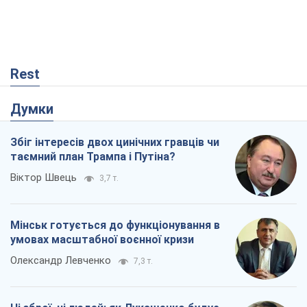
Збіг інтересів двох цинічних гравців чи
таємний план Трампа і Путіна?
Віктор Швець
3,7 т.
Мінськ готується до функціонування в
умовах масштабної воєнної кризи
Олександр Левченко
7,3 т.
Ні зброї, ні людей: як Лукашенко будує
нову армію
Ігар Тишкевич
561