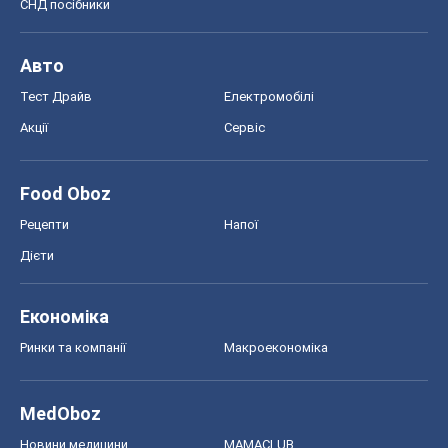
Рецепти
Напої
Дієти
Економіка
Ринки та компанії
Макроекономіка
MedOboz
Новини медицини
MAMACLUB
Шоу
Афіша
Плітки
Краса
Мода
Жіночий журнал