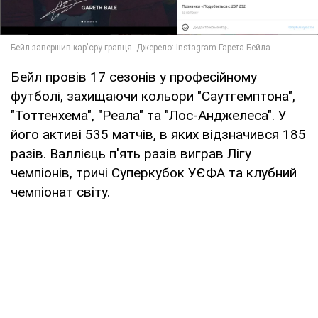
Бейл провів 17 сезонів у професійному
футболі, захищаючи кольори "Саутгемптона",
"Тоттенхема", "Реала" та "Лос-Анджелеса". У
його активі 535 матчів, в яких відзначився 185
разів. Валлієць п'ять разів виграв Лігу
чемпіонів, тричі Суперкубок УЄФА та клубний
чемпіонат світу.