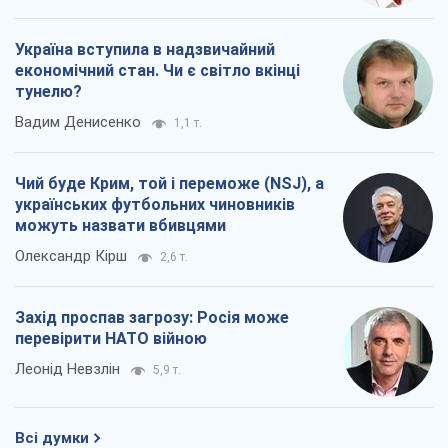
українських футбольних чиновників
можуть назвати вбивцями
Олександр Кірш
2,6 т.
Захід проспав загрозу: Росія може
перевірити НАТО війною
Леонід Невзлін
5,9 т.
Всі думки
Про компанію
Команда
Правова інформація
Політика конфіденційності