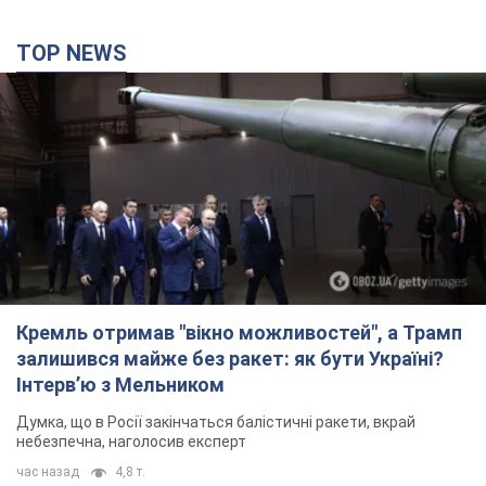
Кремль отримав "вікно можливостей", а Трамп
залишився майже без ракет: як бути Україні?
Інтерв’ю з Мельником
Думка, що в Росії закінчаться балістичні ракети, вкрай
небезпечна, наголосив експерт
час назад
4,8 т.
"Все горіло": очевидиця розповіла про загибель
3-річного хлопчика і його рідних внаслідок
атаки РФ на Київщину. Відео та фото
Вічна пам'ять жертвам російського терору
час назад
1,3 т.