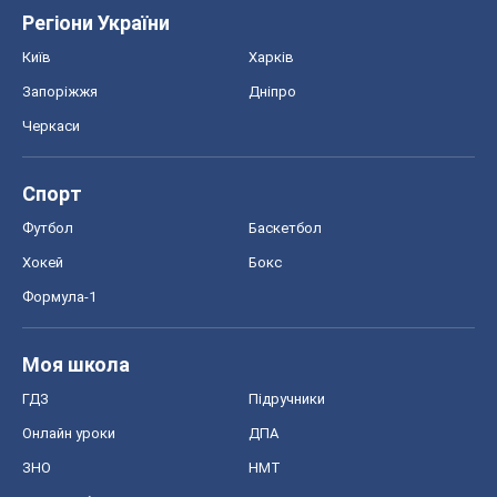
Футбол
Баскетбол
Хокей
Бокс
Формула-1
Моя школа
ГДЗ
Підручники
Онлайн уроки
ДПА
ЗНО
НМТ
СНД посібники
Авто
Тест Драйв
Електромобілі
Акції
Сервіс
Food Oboz