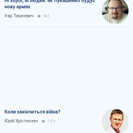
Коли закінчиться війна?
Юрій Хрістензен
1,5 т.
Україна вступила в надзвичайний
економічний стан. Чи є світло вкінці
тунелю?
Вадим Денисенко
1,1 т.
Чий буде Крим, той і переможе (NSJ), а