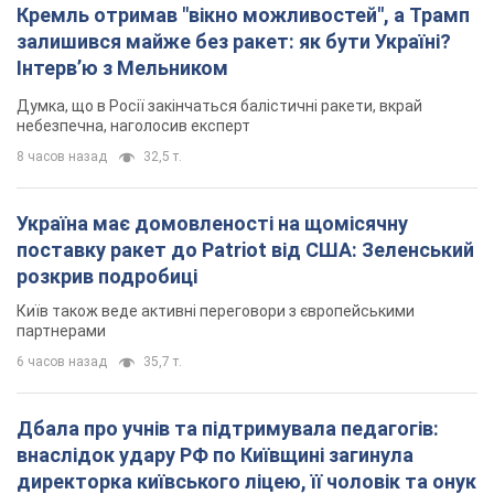
Кремль отримав "вікно можливостей", а Трамп
залишився майже без ракет: як бути Україні?
Інтерв’ю з Мельником
Думка, що в Росії закінчаться балістичні ракети, вкрай
небезпечна, наголосив експерт
8 часов назад
32,5 т.
Україна має домовленості на щомісячну
поставку ракет до Patriot від США: Зеленський
розкрив подробиці
Київ також веде активні переговори з європейськими
партнерами
6 часов назад
35,7 т.
Дбала про учнів та підтримувала педагогів:
внаслідок удару РФ по Київщині загинула
директорка київського ліцею, її чоловік та онук