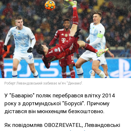
У "Баварію" поляк перебрався влітку 2014
року з дортмундської "Борусії". Причому
дістався він мюнхенцям безкоштовно.
Як повідомляв OBOZREVATEL, Левандовські