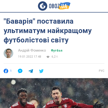
"Баварія" поставила
ультиматум найкращому
футболістові світу
Андрій Фоменко
Футбол
19.01.2022 17:48
6,2 т.
1
РУС