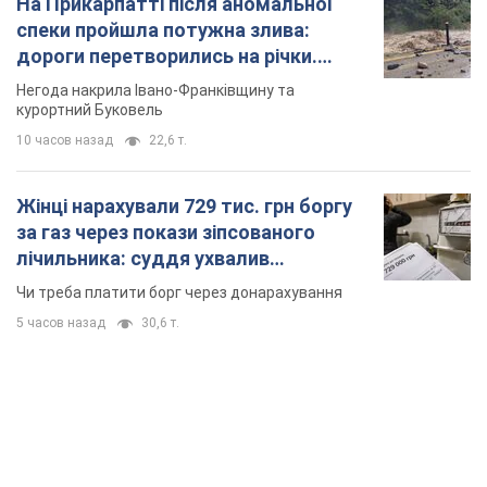
На Прикарпатті після аномальної
спеки пройшла потужна злива:
дороги перетворились на річки.
Відео
Негода накрила Івано-Франківщину та
курортний Буковель
10 часов назад
22,6 т.
Жінці нарахували 729 тис. грн боргу
за газ через покази зіпсованого
лічильника: суддя ухвалив
неочікуване рішення
Чи треба платити борг через донарахування
5 часов назад
30,6 т.