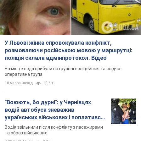
У Львові жінка спровокувала конфлікт,
розмовляючи російською мовою у маршрутці:
поліція склала адмінпротокол. Відео
На місце події прибули патрульні поліцейські та слідчо-
оперативна група
10 часов назад
10,6 т.
"Воюють, бо дурні": у Чернівцях
водій автобуса зневажив
українських військових і поплатився.
Відео
Водія звільнили після конфлікту з пасажирами
та образ військових