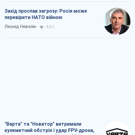
Захід проспав загрозу: Росія може
перевірити НАТО війною
Леонід Невзлін
3,3 т.
"Варта" та "Новатор" витримали
кулеметний обстріл і удар FPV-дрона,