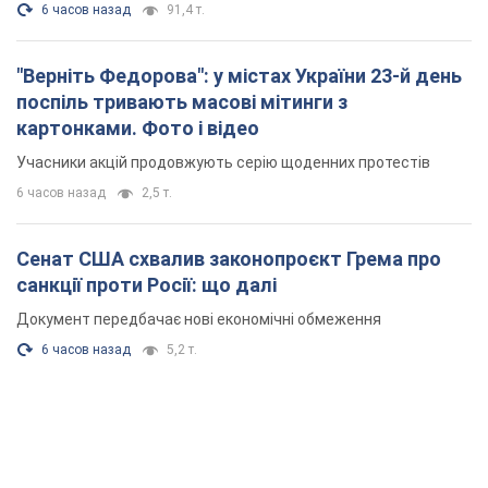
6 часов назад
91,4 т.
"Верніть Федорова": у містах України 23-й день
поспіль тривають масові мітинги з
картонками. Фото і відео
Учасники акцій продовжують серію щоденних протестів
6 часов назад
2,5 т.
Сенат США схвалив законопроєкт Грема про
санкції проти Росії: що далі
Документ передбачає нові економічні обмеження
6 часов назад
5,2 т.