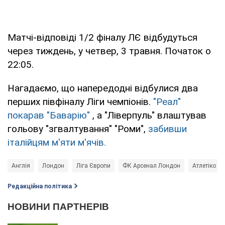
Матчі-відповіді 1/2 фіналу ЛЄ відбудуться
через тиждень, у четвер, 3 травня. Початок о
22:05.
Нагадаємо, що напередодні відбулися два
перших півфіналу Ліги чемпіонів.
"Реал"
покарав "Баварію"
, а "Ліверпуль" влаштував
гольову "згвалтування" "Роми",
забивши
італійцям м'яти м'ячів.
Англія
Лондон
Ліга Європи
ФК Арсенал Лондон
Атлетіко М
Редакційна політика