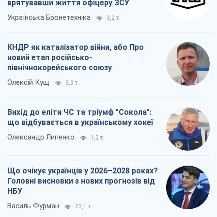
врятувавши життя офіцеру ЗСУ
Українська Бронетехніка
3,2 т.
КНДР як каталізатор війни, або Про
новий етап російсько-
північнокорейського союзу
Олексій Кущ
3,3 т.
Вихід до еліти ЧС та тріумф "Сокола":
що відбувається в українському хокеї
Олександр Липенко
1,2 т.
Що очікує українців у 2026–2028 роках?
Головні висновки з нових прогнозів від
НБУ
Василь Фурман
23,1 т.