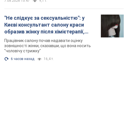
7.08.2026 15:47
9,1 т.
"Не слідкує за сексуальністю": у
Києві консультант салону краси
образив жінку після хімієтерапії,
розгорівся скандал. Фото
Працівник салону почав надавати оцінку
зовнішності жінки, сказавши, що вона носить
"чоловічу стрижку"
6 часов назад
16,4 т.