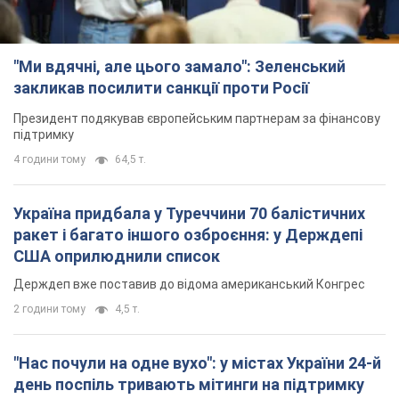
"Ми вдячні, але цього замало": Зеленський
закликав посилити санкції проти Росії
Президент подякував європейським партнерам за фінансову
підтримку
4 години тому
64,5 т.
Україна придбала у Туреччини 70 балістичних
ракет і багато іншого озброєння: у Держдепі
США оприлюднили список
Держдеп вже поставив до відома американський Конгрес
2 години тому
4,5 т.
"Нас почули на одне вухо": у містах України 24-й
день поспіль тривають мітинги на підтримку