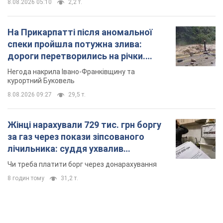
8.08.2026 05:10
2,2 т.
На Прикарпатті після аномальної
спеки пройшла потужна злива:
дороги перетворились на річки.
Відео
Негода накрила Івано-Франківщину та
курортний Буковель
8.08.2026 09:27
29,5 т.
Жінці нарахували 729 тис. грн боргу
за газ через покази зіпсованого
лічильника: суддя ухвалив
неочікуване рішення
Чи треба платити борг через донарахування
8 годин тому
31,2 т.