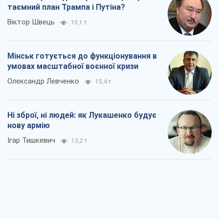
таємний план Трампа і Путіна?
Віктор Швець
10,1 т.
Мінськ готується до функціонування в
умовах масштабної воєнної кризи
Олександр Левченко
15,4 т.
Ні зброї, ні людей: як Лукашенко будує
нову армію
Ігар Тишкевич
13,2 т.