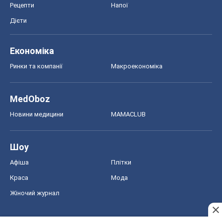
Рецепти
Напої
Дієти
Економіка
Ринки та компанії
Макроекономіка
MedOboz
Новини медицини
MAMACLUB
Шоу
Афіша
Плітки
Краса
Мода
Жіночий журнал