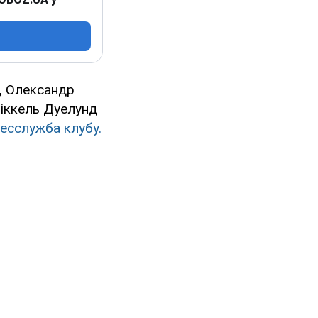
о, Олександр
Міккель Дуелунд
есслужба клубу.