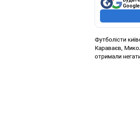
Google
Футболісти київ
Караваєв, Микол
отримали негати