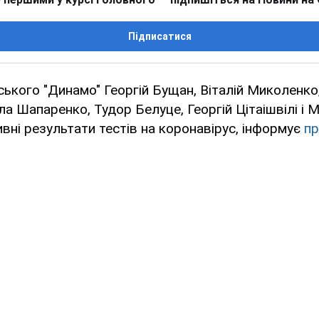
Підписатися
ського "Динамо" Георгій Бущан, Віталій Миколенк
а Шапаренко, Тудор Белуце, Георгій Цітаішвілі і 
вні результати тестів на коронавірус, інформує
пр