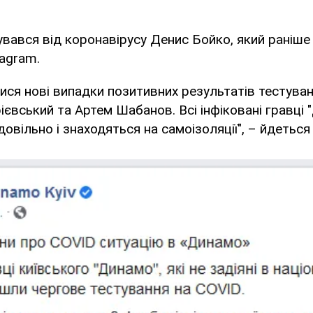
кувався від коронавiрусу Денис Бойко, який раніш
tagram.
лися нові випадки позитивних результатів тестуван
євський та Артем Шабанов. Всі інфіковані гравці 
овільно і знаходяться на самоізоляції", – йдеться