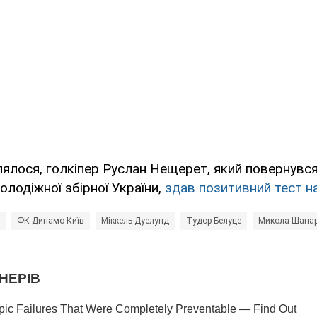
ялося, голкіпер Руслан Нещерет, який повернувся
лодіжної збірної України,
здав позитивний тест н
ФК Динамо Київ
Міккель Дуелунд
Тудор Белуце
Микола Шапа