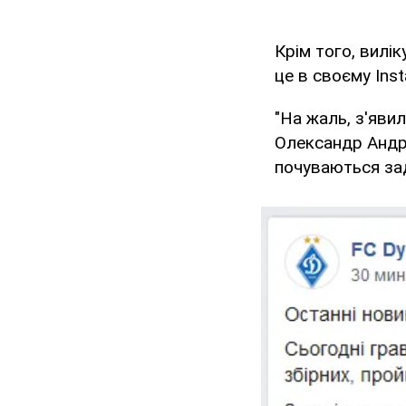
Крім того, вилі
це в своєму Ins
"На жаль, з'яви
Олександр Андрі
почуваються зад