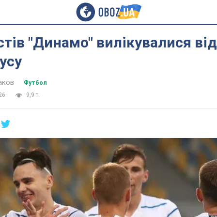
стів "Динамо" вилікувалися від
усу
аков
Футбол
26
9,9 т.