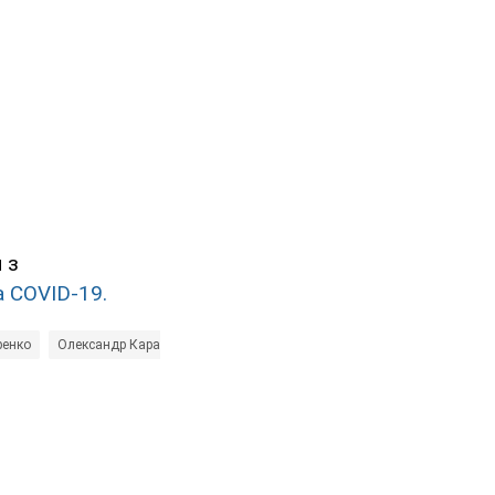
 з
а COVID-19.
ренко
Олександр Караваєв
Георгій Цітаішвілі
Віталій Миколенко