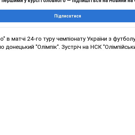
 першими у курсі головного — підпишіться на Новини на
Підписатися
" в матчі 24-го туру чемпіонату України з футболу 
 донецький "Олімпік". Зустріч на НСК "Олімпійсь