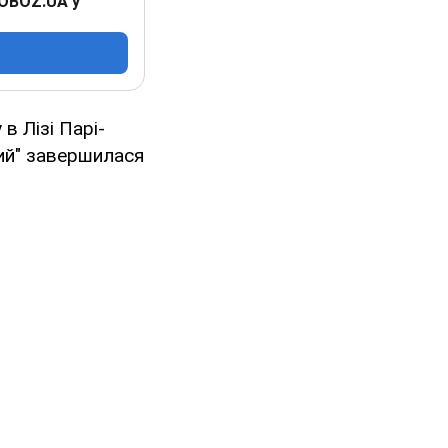
 OBOZ.UA у
в Лізі Парі-
кий" завершилася