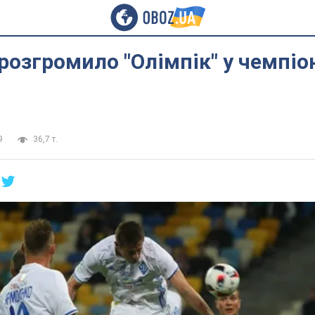
розгромило "Олімпік" у чемпіо
9
36,7 т.