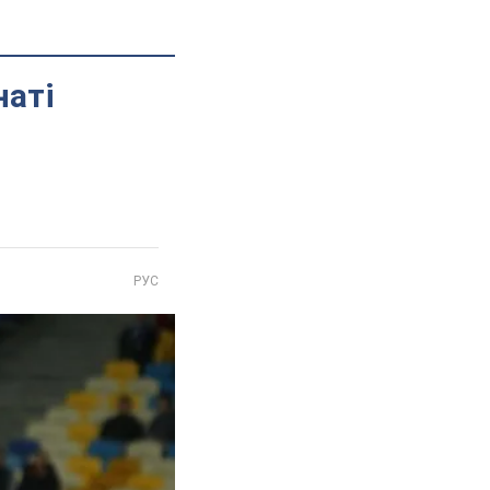
наті
РУС