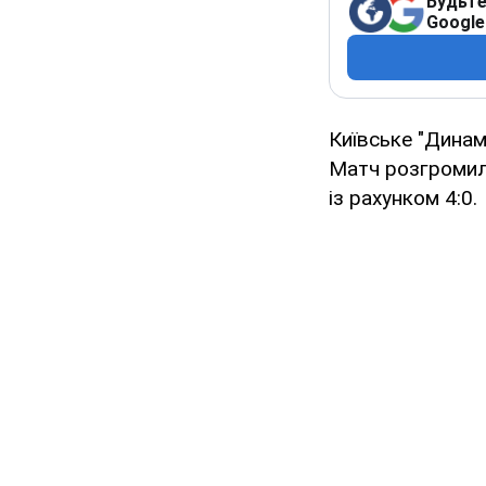
Будьте
Google
Київське "Динамо
Матч розгромило
із рахунком 4:0.