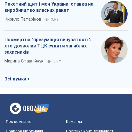
Ракетний щит і меч України: ставка на
виробництво власних ракет
Кирило Татарінов
3,6 т.
Посмертна "презумпція винуватості":
хто дозволив ТЦК судити загиблих
захисників
Марина Ставнійчук
8,3 т.
Всі думки
Про компанію
Команда
Правова інформація
Політика конфіденційності