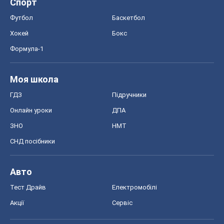
Спорт
Футбол
Баскетбол
Хокей
Бокс
Формула-1
Моя школа
ГДЗ
Підручники
Онлайн уроки
ДПА
ЗНО
НМТ
СНД посібники
Авто
Тест Драйв
Електромобілі
Акції
Сервіс