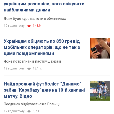
українцям розповіли, чого очікувати
найближчими днями
Яким буде курс валюти в обмінниках
10 годин тому
148,9 т.
Українцям обіцяють по 850 грн від
мобільних операторів: що не так з
цими повідомленнями
Як не потрапити в пастку шахраїв
12 годин тому
13,1 т.
Найдорожчий футболіст "Динамо"
забив "Карабаху" вже на 10-й хвилині
матчу. Відео
Поєдинок відбувається в Польщі
12 годин тому
5,7 т.