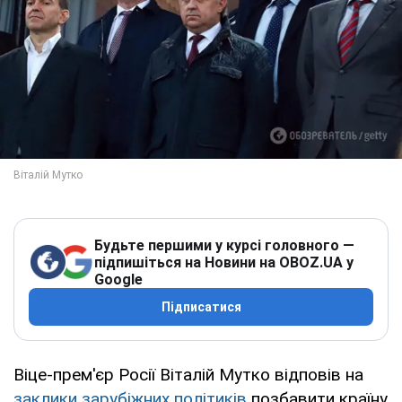
Будьте першими у курсі головного —
підпишіться на Новини на OBOZ.UA у
Google
Підписатися
Віце-прем'єр Росії Віталій Мутко відповів на
заклики зарубіжних політиків
позбавити країну