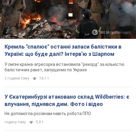
Кремль "спалює" останні запаси балістики в
Україні: що буде далі? Інтерв’ю з Шарпом
У липні країна-агресорка встановила "рекорд" за кількістю
балістичних ракет, запущених по Україні
2 години тому
18,1 т.
У Єкатеринбурзі атаковано склад Wildberries: є
влучання, піднявся дим. Фото і відео
Не допомогла росіянам навіть робота ППО
годину тому
5,8 т.