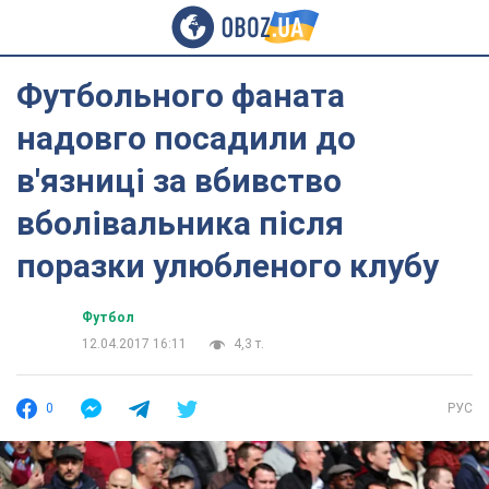
Футбольного фаната
надовго посадили до
в'язниці за вбивство
вболівальника після
поразки улюбленого клубу
Футбол
12.04.2017 16:11
4,3 т.
0
РУС