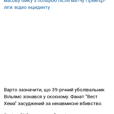
масову бійку з поліцією після матчу Прем'єр-
ліги: відео інциденту
Варто зазначити, що 39-річний уболівальник
Вільямс зізнався у скоєному. Фанат "Вест
Хема" засуджений за ненавмисне вбивство.