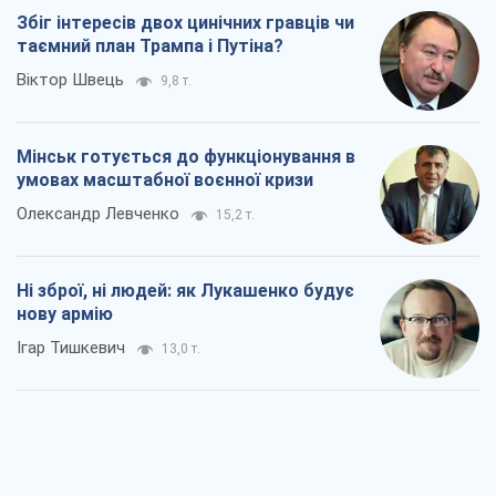
Збіг інтересів двох цинічних гравців чи
таємний план Трампа і Путіна?
Віктор Швець
9,8 т.
Мінськ готується до функціонування в
умовах масштабної воєнної кризи
Олександр Левченко
15,2 т.
Ні зброї, ні людей: як Лукашенко будує
нову армію
Ігар Тишкевич
13,0 т.