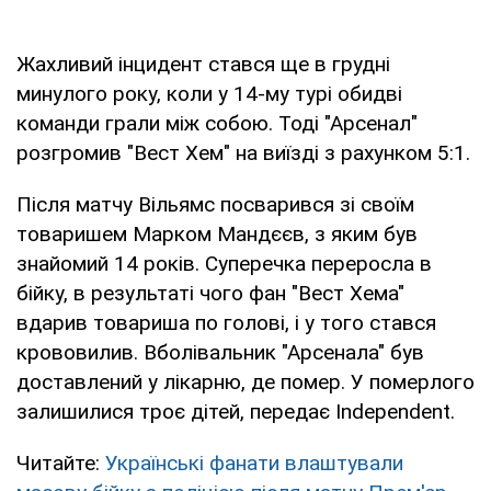
Жахливий інцидент стався ще в грудні
минулого року, коли у 14-му турі обидві
команди грали між собою. Тоді "Арсенал"
розгромив "Вест Хем" на виїзді з рахунком 5:1.
Після матчу Вільямс посварився зі своїм
товаришем Марком Мандєєв, з яким був
знайомий 14 років. Суперечка переросла в
бійку, в результаті чого фан "Вест Хема"
вдарив товариша по голові, і у того стався
крововилив. Вболівальник "Арсенала" був
доставлений у лікарню, де помер. У померлого
залишилися троє дітей, передає Independent.
Читайте:
Українські фанати влаштували