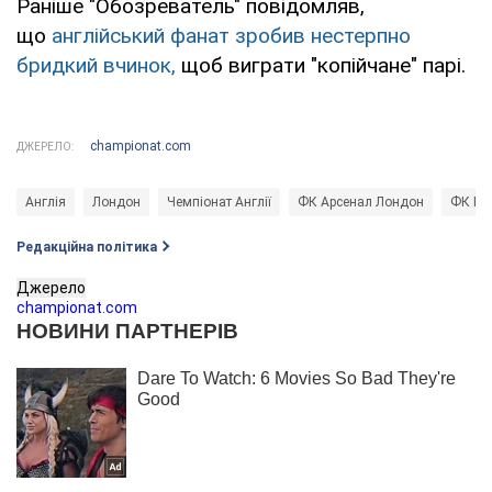
Раніше "Обозреватель" повідомляв,
що
англійський фанат зробив нестерпно
бридкий вчинок,
щоб виграти "копійчане" парі.
championat.com
ДЖЕРЕЛО:
Англія
Лондон
Чемпіонат Англії
ФК Арсенал Лондон
ФК Вес
Редакційна політика
Джерело
championat.com