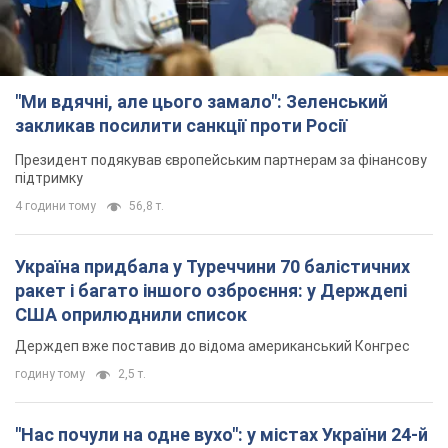
"Ми вдячні, але цього замало": Зеленський
закликав посилити санкції проти Росії
Президент подякував європейським партнерам за фінансову
підтримку
4 години тому
56,8 т.
Україна придбала у Туреччини 70 балістичних
ракет і багато іншого озброєння: у Держдепі
США оприлюднили список
Держдеп вже поставив до відома американський Конгрес
годину тому
2,5 т.
"Нас почули на одне вухо": у містах України 24-й