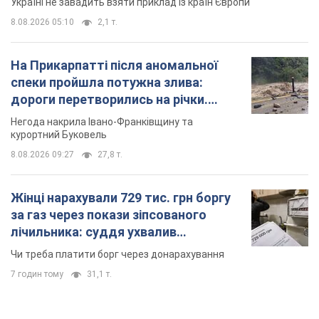
Україні не завадить взяти приклад із країн Європи
8.08.2026 05:10
2,1 т.
На Прикарпатті після аномальної
спеки пройшла потужна злива:
дороги перетворились на річки.
Відео
Негода накрила Івано-Франківщину та
курортний Буковель
8.08.2026 09:27
27,8 т.
Жінці нарахували 729 тис. грн боргу
за газ через покази зіпсованого
лічильника: суддя ухвалив
неочікуване рішення
Чи треба платити борг через донарахування
7 годин тому
31,1 т.