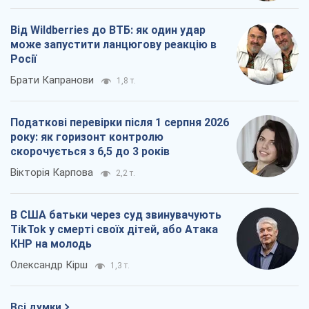
Від Wildberries до ВТБ: як один удар
може запустити ланцюгову реакцію в
Росії
Брати Капранови
1,8 т.
Податкові перевірки після 1 серпня 2026
року: як горизонт контролю
скорочується з 6,5 до 3 років
Вікторія Карпова
2,2 т.
В США батьки через суд звинувачують
TikTok у смерті своїх дітей, або Атака
КНР на молодь
Олександр Кірш
1,3 т.
Всі думки