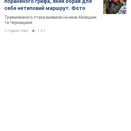
пораненого грифа, який обрав для
себе нетиповий маршрут. Фото
Травмованого птаха виявили на межі Київщині
та Черкащини
2 години тому
1,6 т.