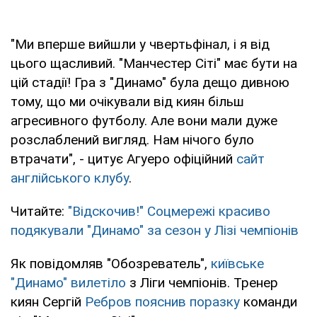
"Ми вперше вийшли у чвертьфінал, і я від
цього щасливий. "Манчестер Сіті" має бути на
цій стадії! Гра з "Динамо" була дещо дивною
тому, що ми очікували від киян більш
агресивного футболу. Але вони мали дуже
розслаблений вигляд. Нам нічого було
втрачати", - цитує Агуеро офіційний
сайт
англійського клубу
.
Читайте:
"Відскочив!" Соцмережі красиво
подякували "Динамо" за сезон у Лізі чемпіонів
Як повідомляв "Обозреватель",
київське
"Динамо" вилетіло
з Ліги чемпіонів. Тренер
киян Сергій
Ребров пояснив поразку
команди