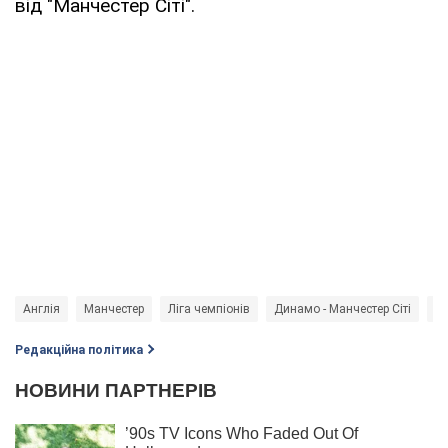
від "Манчестер Сіті".
Англія
Манчестер
Ліга чемпіонів
Динамо - Манчестер Сіті
Ф
Редакційна політика