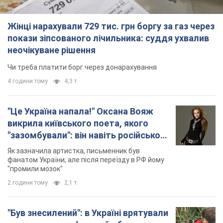
Жінці нарахували 729 тис. грн боргу за газ через
покази зіпсованого лічильника: суддя ухвалив
неочікуване рішення
Чи треба платити борг через донарахування
4 години тому
4,3 т.
"Це Україна напала!" Оксана Вояж
викрила київського поета, якого
"зазомбували": він навіть російської
не знав, а тепер хоче геноциду
Як зазначила артистка, письменник був
українців
фанатом України, але після переїзду в РФ йому
"промили мозок"
2 години тому
2,1 т.
"Був знесилений": в Україні врятували