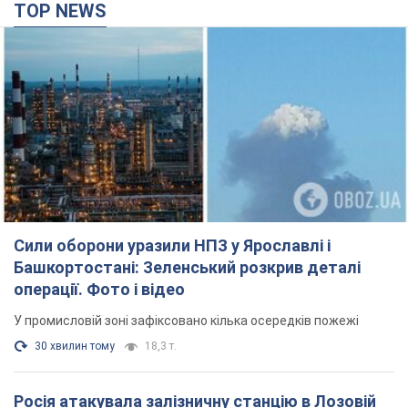
TOP NEWS
Сили оборони уразили НПЗ у Ярославлі і
Башкортостані: Зеленський розкрив деталі
операції. Фото і відео
У промисловій зоні зафіксовано кілька осередків пожежі
30 хвилин тому
18,3 т.
Росія атакувала залізничну станцію в Лозовій