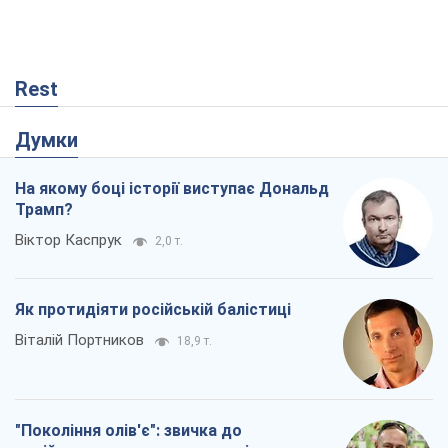
Rest
Думки
На якому боці історії виступає Дональд
Трамп?
Віктор Каспрук
2,0 т.
Як протидіяти російській балістиці
Віталій Портников
18,9 т.
"Покоління олів'є": звичка до