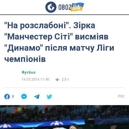
"На розслабоні". Зірка
"Манчестер Сіті" висміяв
"Динамо" після матчу Ліги
чемпіонів
Футбол
16.03.2016 11:40
2,5 т.
8
РУС