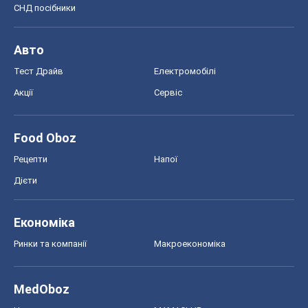
СНД посібники
Авто
Тест Драйв
Електромобілі
Акції
Сервіс
Food Oboz
Рецепти
Напої
Дієти
Економіка
Ринки та компанії
Макроекономіка
MedOboz