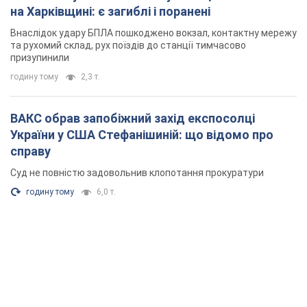
на Харківщині: є загиблі і поранені
Внаслідок удару БПЛА пошкоджено вокзал, контактну мережу
та рухомий склад, рух поїздів до станції тимчасово
призупинили
годину тому
2,3 т.
ВАКС обрав запобіжний захід експосолці
України у США Стефанішиній: що відомо про
справу
Суд не повністю задовольнив клопотання прокуратури
годину тому
6,0 т.