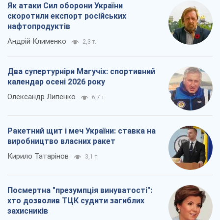
Як атаки Сил оборони України
скоротили експорт російських
нафтопродуктів
Андрій Клименко
2,3 т.
Два супертурніри Магучіх: спортивний
календар осені 2026 року
Олександр Липенко
6,7 т.
Ракетний щит і меч України: ставка на
виробництво власних ракет
Кирило Татарінов
3,1 т.
Посмертна "презумпція винуватості":
хто дозволив ТЦК судити загиблих
захисників