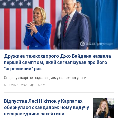
Дружина тяжкохворого Джо Байдена назвала
перший симптом, який сигналізував про його
"агресивний" рак
Спершу лікарі не надали цьому належної уваги
6.08.2026 12:46
16,5 т.
Відпустка Лесі Нікітюк у Карпатах
обернулася скандалом: чому ведучу
несправедливо захейтили