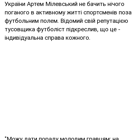
України Артем Мілевський не бачить нічого
поганого в активному житті спортсменів поза
футбольним полем. Відомий свій репутацією
тусовщика футболіст підкреслив, що це -
індивідуальна справа кожного.
"Можу дати пораду молодим гравцям: на