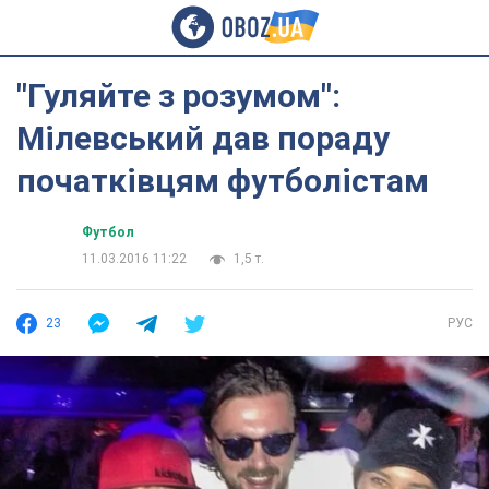
"Гуляйте з розумом":
Мілевський дав пораду
початківцям футболістам
Футбол
11.03.2016 11:22
1,5 т.
23
РУС