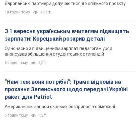
Європейські партнери долучаються до спільного проєкту
10 годин тому
73,1 т.
З 1 вересня українським вчителям підвищать
зарплати: Корецький розкрив деталі
Одночасно з підвищенням зарплат педагогам уряд
анонсував збільшення студентських стипендій
6 годин тому
4,0 т.
"Нам теж вони потрібні": Трамп відповів на
прохання Зеленського щодо передачі Україні
ракет для Patriot
Американські запаси окремих боєприпасів обмежені
5 годин тому
1,2 т.