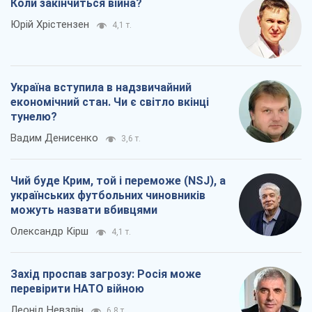
Коли закінчиться війна?
Юрій Хрістензен
4,1 т.
Україна вступила в надзвичайний
економічний стан. Чи є світло вкінці
тунелю?
Вадим Денисенко
3,6 т.
Чий буде Крим, той і переможе (NSJ), а
українських футбольних чиновників
можуть назвати вбивцями
Олександр Кірш
4,1 т.
Захід проспав загрозу: Росія може
перевірити НАТО війною
Леонід Невзлін
6,8 т.