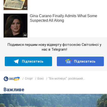
Подивися першим нову відверту фотосесію Світоліної у
нас в Telegram!
Підписатись
Підписатись
Спорт
Бокс
"Він мотивує": російський...
Важливе