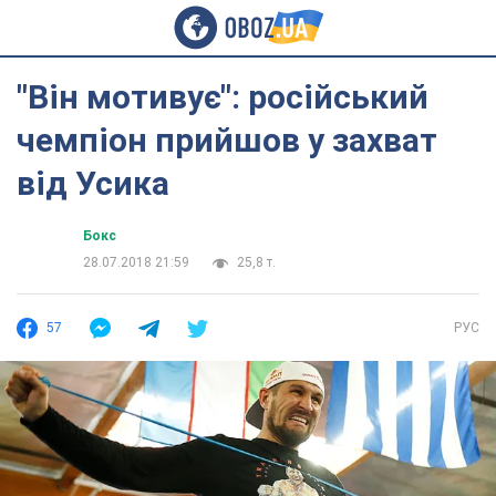
"Він мотивує": російський
чемпіон прийшов у захват
від Усика
Бокс
28.07.2018 21:59
25,8 т.
57
РУС