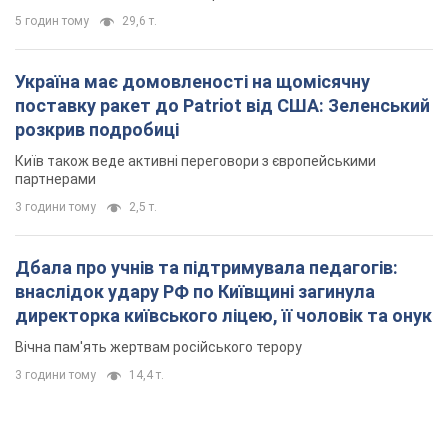
5 годин тому
29,6 т.
Україна має домовленості на щомісячну
поставку ракет до Patriot від США: Зеленський
розкрив подробиці
Київ також веде активні переговори з європейськими
партнерами
3 години тому
2,5 т.
Дбала про учнів та підтримувала педагогів:
внаслідок удару РФ по Київщині загинула
директорка київського ліцею, її чоловік та онук
Вічна пам'ять жертвам російського терору
3 години тому
14,4 т.