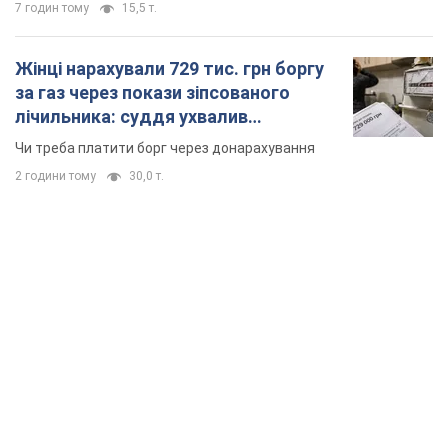
7 годин тому
15,5 т.
Жінці нарахували 729 тис. грн боргу
за газ через покази зіпсованого
лічильника: суддя ухвалив
неочікуване рішення
Чи треба платити борг через донарахування
2 години тому
30,0 т.