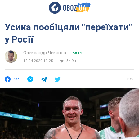
Усика пообіцяли "переїхати"
у Росії
Олександр Чеканов
Бокс
13.04.2020 19:25
54,9 т.
266
РУС