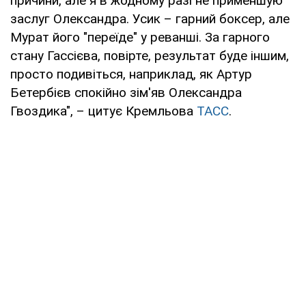
причини, але я в жодному разі не применшую
заслуг Олександра. Усик – гарний боксер, але
Мурат його "переїде" у реванші. За гарного
стану Гассієва, повірте, результат буде іншим,
просто подивіться, наприклад, як Артур
Бетербієв спокійно зім'яв Олександра
Гвоздика", – цитує Кремльова
ТАСС
.