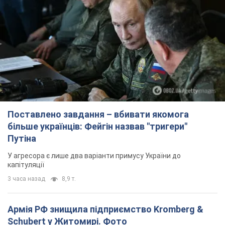
Поставлено завдання – вбивати якомога
більше українців: Фейгін назвав "тригери"
Путіна
У агресора є лише два варіанти примусу України до
капітуляції
3 часа назад
8,9 т.
Армія РФ знищила підприємство Kromberg &
Schubert у Житомирі. Фото