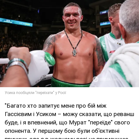
"Багато хто запитує мене про бій між
Гассієвим і Усиком – можу сказати, що реванш
буде, і я впевнений, що Мурат "переїде" свого
опонента. У першому бою були об'єктивні