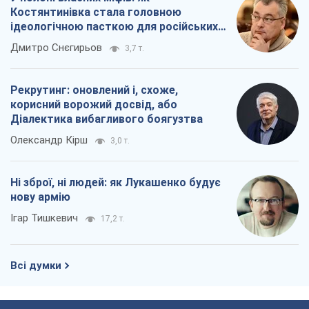
Костянтинівка стала головною
ідеологічною пасткою для російських
окупантів
Дмитро Снєгирьов
3,7 т.
Рекрутинг: оновлений і, схоже,
корисний ворожий досвід, або
Діалектика вибагливого боягузтва
Олександр Кірш
3,0 т.
Ні зброї, ні людей: як Лукашенко будує
нову армію
Ігар Тишкевич
17,2 т.
Всі думки