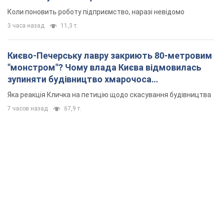
Коли поновить роботу підприємство, наразі невідомо
3 часа назад
11,3 т.
Києво-Печерську лавру закриють 80-метровим
"монстром"? Чому влада Києва відмовилась
зупиняти будівництво хмарочоса
"московського вірянина"
Яка реакція Кличка на петицію щодо скасування будівництва
7 часов назад
67,9 т.