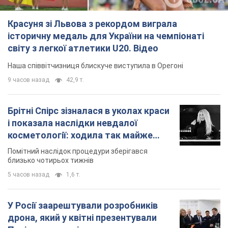
Красуня зі Львова з рекордом виграла
історичну медаль для України на чемпіонаті
світу з легкої атлетики U20. Відео
Наша співвітчизниця блискуче виступила в Орегоні
9 часов назад
42,9 т.
Брітні Спірс зізналася в уколах краси
і показала наслідки невдалої
косметології: ходила так майже
місяць
Помітний наслідок процедури зберігався
близько чотирьох тижнів
5 часов назад
1,6 т.
У Росії заарештували розробників
дрона, який у квітні презентували