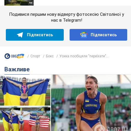
Подивися першим нову відверту фотосесію Світоліної у
нас в Telegram!
Підписатись
Підписатись
Спорт
Бокс
Усика пообіцяли "переїхати"...
Важливе