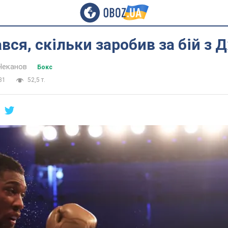
ався, скільки заробив за бій з
Чеканов
Бокс
31
52,5 т.