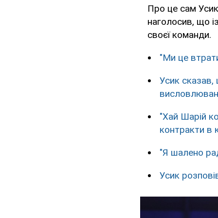
Про це сам Усик
наголосив, що і
своєї команди.
"Ми це втрат
Усик сказав, 
висловлюван
"Хай Шарій ко
контракти в к
"Я шалено ра
Усик розпові