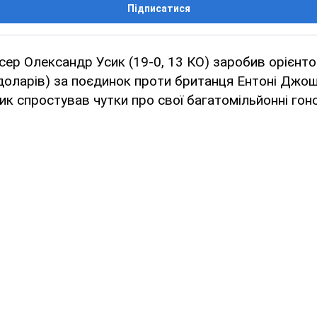
Підписатися
сер Олександр Усик (19-0, 13 КО) заробив орієнто
 доларів) за поєдинок проти британця Ентоні Джошу
ик спростував чутки про свої багатомільйонні гон