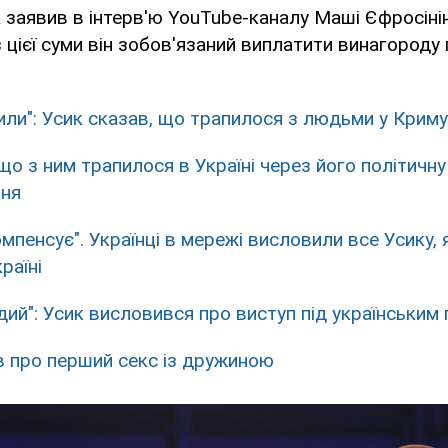
 заявив в інтерв'ю YouTube-каналу Маші Єфросініно
з цієї суми він зобов'язаний виплатити винагород
или": Усик сказав, що трапилося з людьми у Криму
що з ним трапилося в Україні через його політичну
ня
мпенсує". Українці в мережі висловили все Усику,
раїні
дий": Усик висловився про виступ під українським
в про перший секс із дружиною