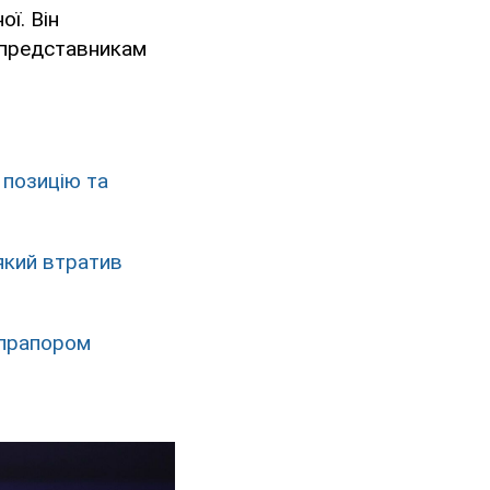
ї. Він
у представникам
 позицію та
 який втратив
 прапором