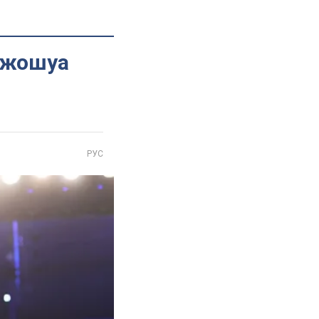
 Джошуа
РУС