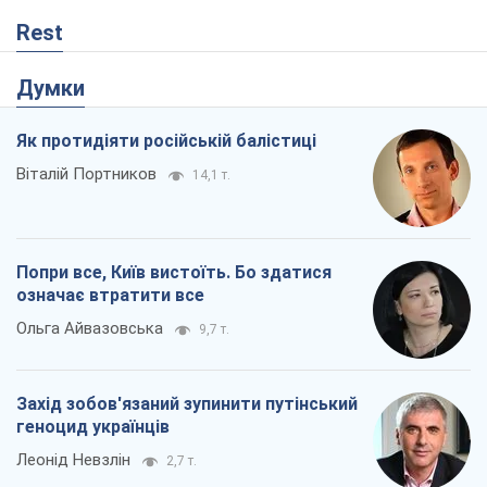
Rest
Думки
Як протидіяти російській балістиці
Віталій Портников
14,1 т.
Попри все, Київ вистоїть. Бо здатися
означає втратити все
Ольга Айвазовська
9,7 т.
Захід зобов'язаний зупинити путінський
геноцид українців
Леонід Невзлін
2,7 т.