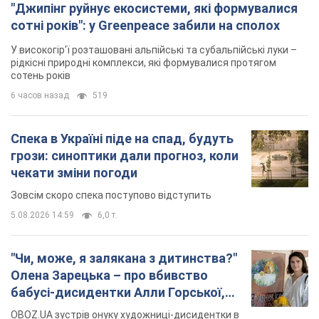
"Джипінг руйнує екосистеми, які формувалися
сотні років": у Greenpeace забили на сполох
У високогір'ї розташовані альпійські та субальпійські луки –
рідкісні природні комплекси, які формувалися протягом
сотень років
6 часов назад
519
Спека в Україні піде на спад, будуть
грози: синоптики дали прогноз, коли
чекати зміни погоди
Зовсім скоро спека поступово відступить
5.08.2026 14:59
6,0 т.
"Чи, може, я залякана з дитинства?"
Олена Зарецька – про вбивство
бабусі-дисидентки Алли Горської,
критику Дмитра Стуса та втечу в
OBOZ.UA зустрів онуку художниці-дисидентки в