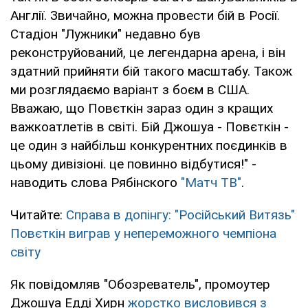
Англії. Звичайно, можна провести бій в Росії.
Стадіон "Лужники" недавно був
реконструйований, це легендарна арена, і він
здатний прийняти бій такого масштабу. Також
ми розглядаємо варіант з боєм в США.
Вважаю, що Повєткін зараз один з кращих
важкоатлетів в світі. Бій Джошуа - Повєткін -
це один з найбільш конкурентних поєдинків в
цьому дивізіоні. це повинно відбутися!" -
наводить слова Рябінского
"Матч ТВ"
.
Читайте:
Справа в допінгу: "Російський Витязь"
Повєткін виграв у непереможного чемпіона
світу
Як повідомляв "Обозреватель", промоутер
Джошуа Едді Хирн
жорстко висловився з