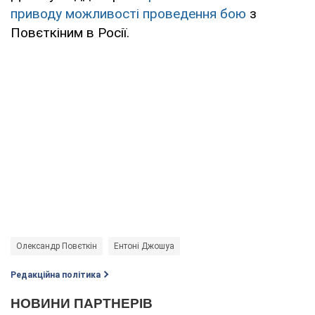
приводу можливості проведення бою
з
Повєткіним в Росії.
Олександр Повєткін
Ентоні Джошуа
Редакційна політика