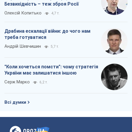
Безвихідність – теж зброя Росії
Олексій Копитько
4,7 т.
Драбина ескалації війни: до чого нам
треба готуватися
Андрій Шевчишин
5,7 т.
"Коли хочеться помсти": чому стратегія
України має залишатися іншою
Серж Марко
6,2 т.
Всі думки