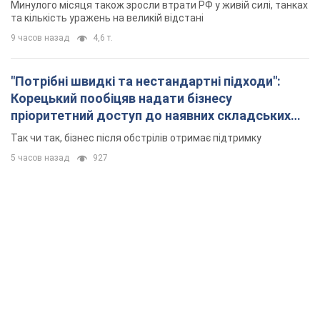
Минулого місяця також зросли втрати РФ у живій силі, танках
та кількість уражень на великій відстані
9 часов назад
4,6 т.
"Потрібні швидкі та нестандартні підходи":
Корецький пообіцяв надати бізнесу
пріоритетний доступ до наявних складських
приміщень
Так чи так, бізнес після обстрілів отримає підтримку
5 часов назад
927