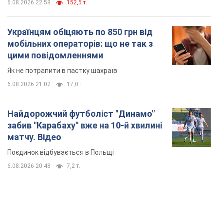
6.08.2026 22:58
152,5 т.
Українцям обіцяють по 850 грн від
мобільних операторів: що не так з
цими повідомленнями
Як не потрапити в пастку шахраїв
6.08.2026 21:02
17,0 т.
Найдорожчий футболіст "Динамо"
забив "Карабаху" вже на 10-й хвилині
матчу. Відео
Поєдинок відбувається в Польщі
6.08.2026 20:48
7,2 т.