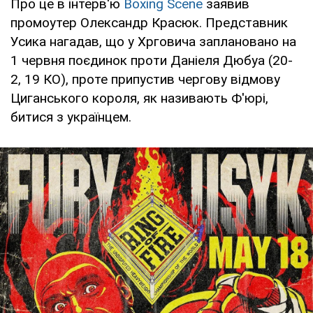
Про це в інтерв'ю
Boxing Scene
заявив
промоутер Олександр Красюк. Представник
Усика нагадав, що у Хрговича заплановано на
1 червня поєдинок проти Даніеля Дюбуа (20-
2, 19 КО), проте припустив чергову відмову
Циганського короля, як називають Ф'юрі,
битися з українцем.