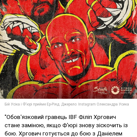
"Обов'язковий гравець IBF Філіп Хргович
стане заміною, якщо Ф'юрі знову зіскочить із
бою. Хргович готується до бою з Даніелем