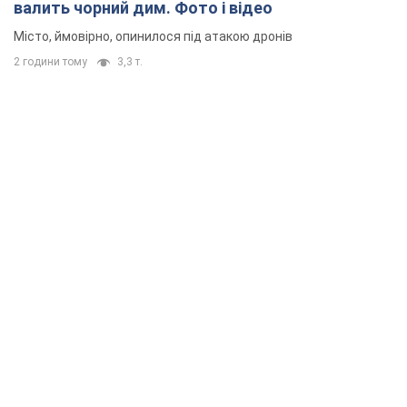
валить чорний дим. Фото і відео
Місто, ймовірно, опинилося під атакою дронів
2 години тому
3,3 т.