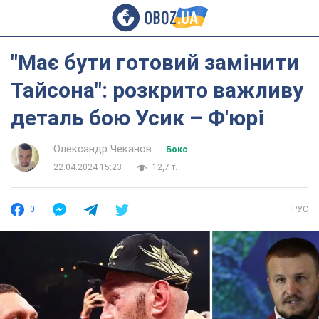
"Має бути готовий замінити
Тайсона": розкрито важливу
деталь бою Усик – Ф'юрі
Олександр Чеканов
Бокс
22.04.2024 15:23
12,7 т.
0
РУС