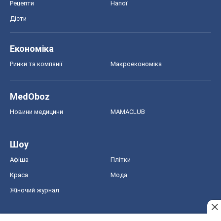
Рецепти
Напої
Дієти
Економіка
Ринки та компанії
Макроекономіка
MedOboz
Новини медицини
MAMACLUB
Шоу
Афіша
Плітки
Краса
Мода
Жіночий журнал