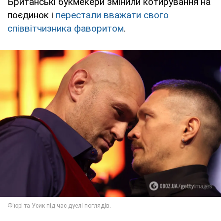
Британські букмекери змінили котирування на
поєдинок і
перестали вважати свого
співвітчизника фаворитом
.