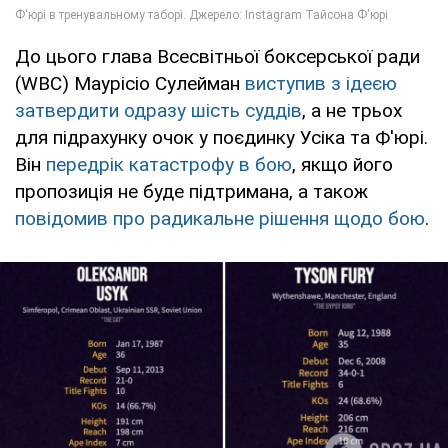
До цього глава Всесвітньої боксерської ради
(WBC) Маурісіо Сулейман
виступив з ідеєю
затвердити одразу шість суддів
, а не трьох
для підрахунку очок у поєдинку Усіка та Ф'юрі.
Він
передрік катастрофу в бою
, якщо його
пропозиція не буде підтримана, а також
повідомив про радикальне рішення щодо бою
.