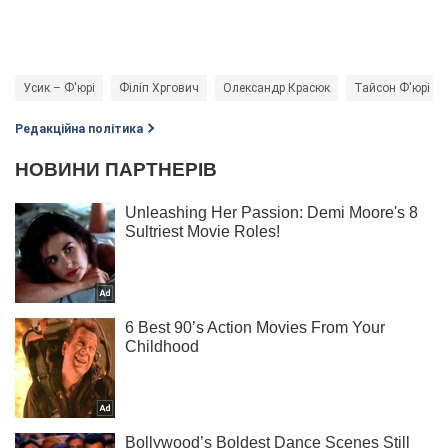
Усик – Ф'юрі
Філіп Хргович
Олександр Красюк
Тайсон Ф'юрі
Редакційна політика