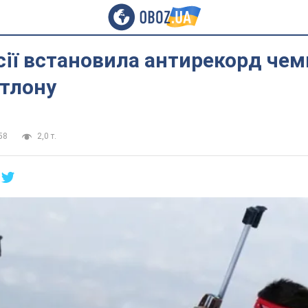
сії встановила антирекорд чем
атлону
58
2,0 т.