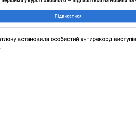
 першими у курсі головного — підпишіться на Новини на
Підписатися
біатлону встановила особистий антирекорд виступів
.