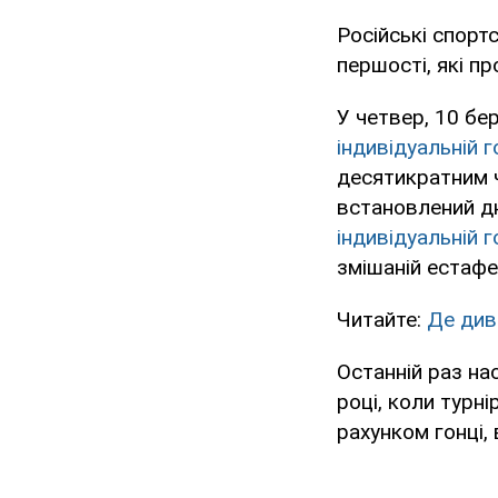
Російські спорт
першості, які п
У четвер, 10 бе
індивідуальній г
десятикратним 
встановлений дн
індивідуальній г
змішаній естафе
Читайте:
Де див
Останній раз на
році, коли турн
рахунком гонці,