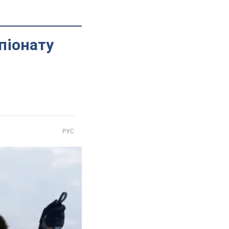
піонату
РУС