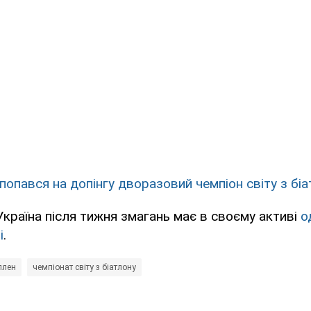
 попався на допінгу дворазовий чемпіон світу з бі
країна після тижня змагань має в своєму активі
о
і
.
ллен
чемпіонат світу з біатлону