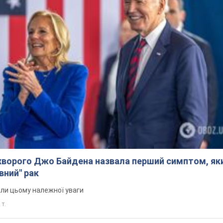
ворого Джо Байдена назвала перший симптом, яки
вний" рак
али цьому належної уваги
 т.