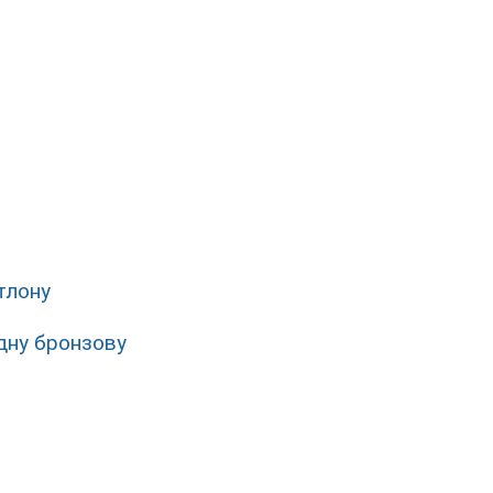
атлону
дну бронзову