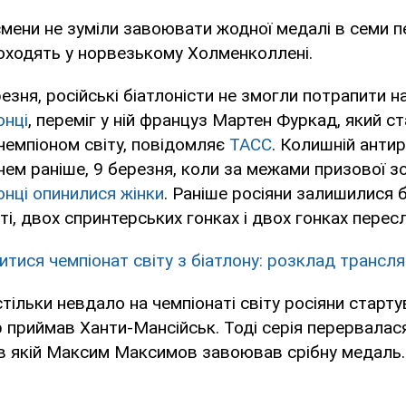
смени не зуміли завоювати жодної медалі в семи 
роходять у норвезькому Холменколлені.
резня, російські біатлоністи не змогли потрапити н
онці
, переміг у ній француз Мартен Фуркад, який с
чемпіоном світу, повідомляє
ТАСС
. Колишній анти
ем раніше, 9 березня, коли за межами призової з
онці опинилися жінки
. Раніше росіяни залишилися 
ті, двох спринтерських гонках і двох гонках перес
итися чемпіонат світу з біатлону: розклад трансля
стільки невдало на чемпіонаті світу росіяни старт
ір приймав Ханти-Мансійськ. Тоді серія перервалас
 в якій Максим Максимов завоював срібну медаль.