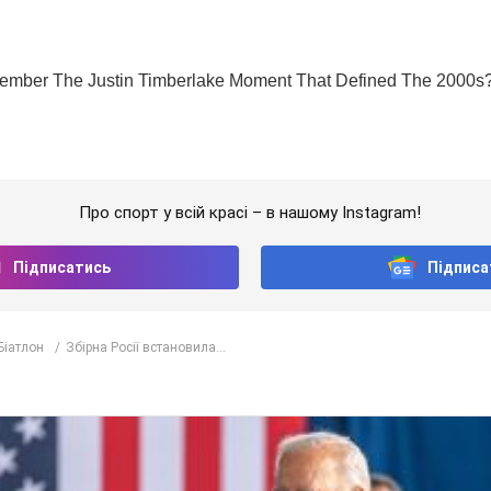
Про спорт у всій красі – в нашому Instagram!
Підписатись
Підписа
Біатлон
Збірна Росії встановила...