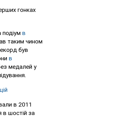
перших гонках
а подіум
в
тав таким чином
рекорд був
они
в
без медалей у
лідування.
цій
ували в 2011
я в шостій за