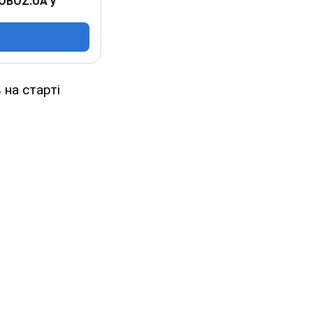
 OBOZ.UA у
 на старті