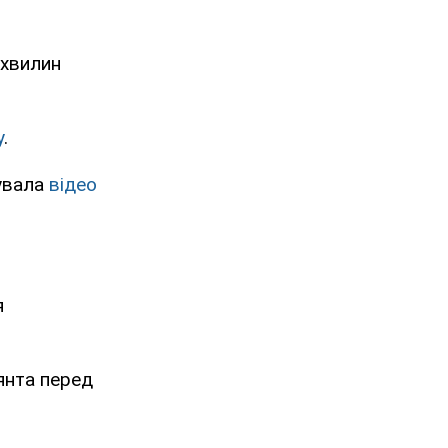
 хвилин
у
.
кувала
відео
я
янта перед