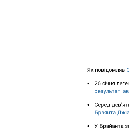
Як повідомляв
26 січня лег
результаті ав
Серед дев'ят
Браянта Джі
У Брайанта з