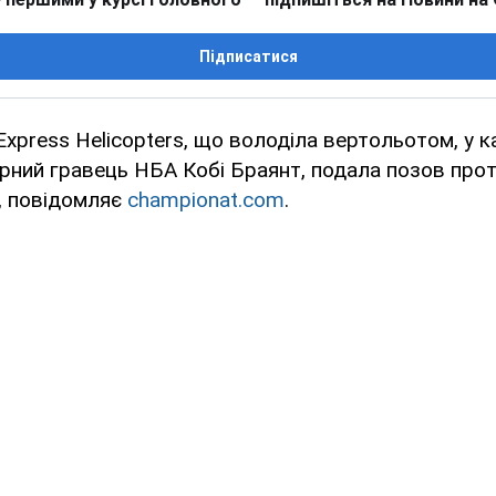
Підписатися
 Express Helicopters, що володіла вертольотом, у 
рний гравець НБА Кобі Браянт, подала позов про
, повідомляє
championat.com
.