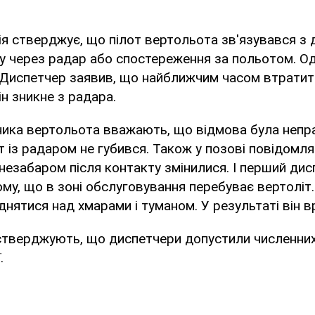
ія стверджує, що пілот вертольота зв'язувався з 
у через радар або спостереження за польотом. О
 Диспетчер заявив, що найближчим часом втратить
ін зникне з радара.
сника вертольота вважають, що відмова була непр
т із радаром не губився. Також у позові повідомл
незабаром після контакту змінилися. І перший дис
му, що в зоні обслуговування перебуває вертоліт
іднятися над хмарами і туманом. У результаті він в
стверджують, що диспетчери допустили численних
.