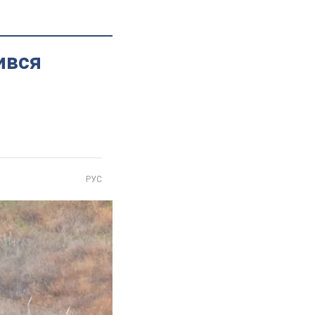
ився
РУС