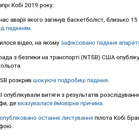
апрі Кобі 2019 року.
 час аварії якого загинув баскетболіст, близько 15
д падінням
.
вилося відео, на якому
зафіксовано падіння апарат
рада з безпеки на транспорті (NTSB) США опублі
ольота.
TSB розкрив
шокуючі подробиці падіння
.
І опублікували витяги з результатів розслідуванн
фи, де
вказувалася ймовірна причина.
опубліковано останнє листування
пілота Кобі Бра
офою.