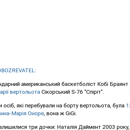
OBOZREVATEL:
ендарний американський баскетболіст Кобі Браянт
арії вертольота
Сікорський S-76 "Спіріт".
и осіб, які перебували на борту вертольота, була
1
анна-Марія Оноре
, вона ж GiGi.
алишилися три дочки: Наталія Даймент 2003 року,