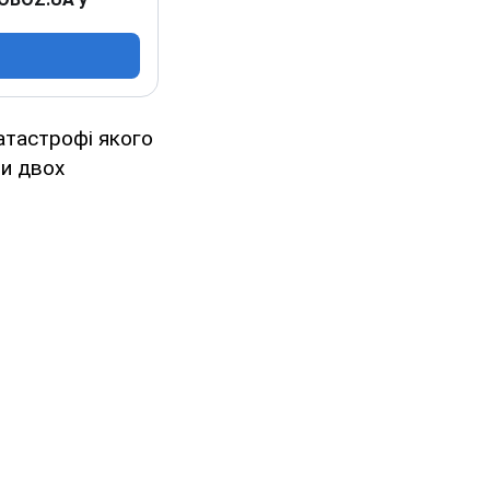
катастрофі якого
ти двох