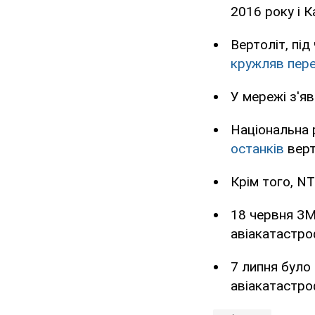
2016 року і К
Вертоліт, під
кружляв пере
У мережі з'я
Національна 
останків
верт
Крім того, N
18 червня ЗМ
авіакатастро
7 липня було
авіакатастр