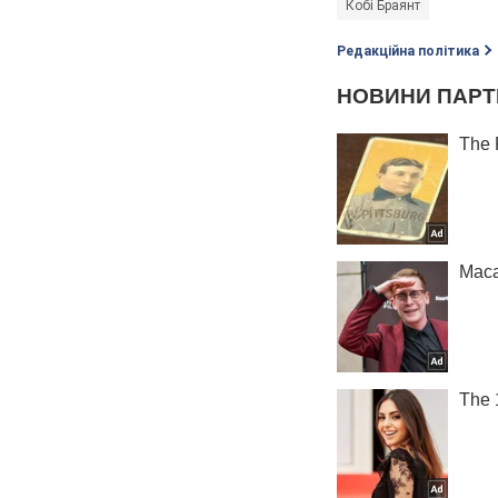
Кобі Браянт
Редакційна політика