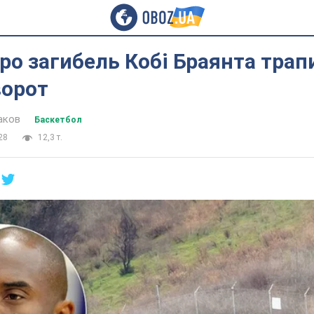
про загибель Кобі Браянта трап
ворот
аков
Баскетбол
28
12,3 т.