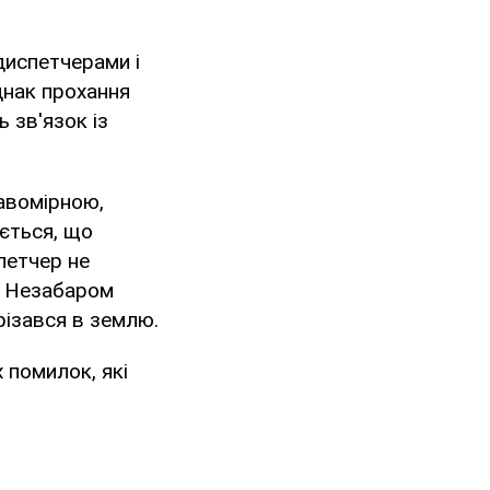
диспетчерами і
днак прохання
 зв'язок із
авомірною,
яється, що
петчер не
. Незабаром
різався в землю.
 помилок, які