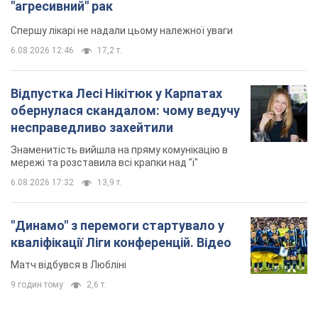
"агресивний" рак
Спершу лікарі не надали цьому належної уваги
6.08.2026 12:46
17,2 т.
Відпустка Лесі Нікітюк у Карпатах
обернулася скандалом: чому ведучу
несправедливо захейтили
Знаменитість вийшла на пряму комунікацію в
мережі та розставила всі крапки над "і"
6.08.2026 17:32
13,9 т.
"Динамо" з перемоги стартувало у
кваліфікації Ліги конференцій. Відео
Матч відбувся в Любліні
9 годин тому
2,6 т.