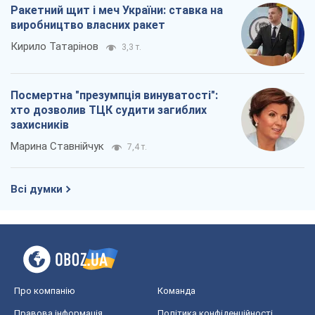
Ракетний щит і меч України: ставка на
виробництво власних ракет
Кирило Татарінов
3,3 т.
Посмертна "презумпція винуватості":
хто дозволив ТЦК судити загиблих
захисників
Марина Ставнійчук
7,4 т.
Всі думки
Про компанію
Команда
Правова інформація
Політика конфіденційності