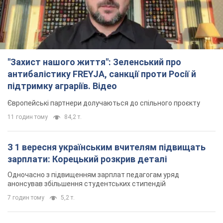
"Захист нашого життя": Зеленський про
антибалістику FREYJA, санкції проти Росії й
підтримку аграріїв. Відео
Європейські партнери долучаються до спільного проєкту
11 годин тому
84,2 т.
З 1 вересня українським вчителям підвищать
зарплати: Корецький розкрив деталі
Одночасно з підвищенням зарплат педагогам уряд
анонсував збільшення студентських стипендій
7 годин тому
5,2 т.