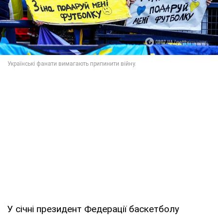
У січні президент Федерації баскетболу