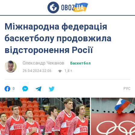
Міжнародна федерація
баскетболу продовжила
відсторонення Росії
Олександр Чеканов
Баскетбол
26.04.2024 22:06
1,8 т.
0
РУС