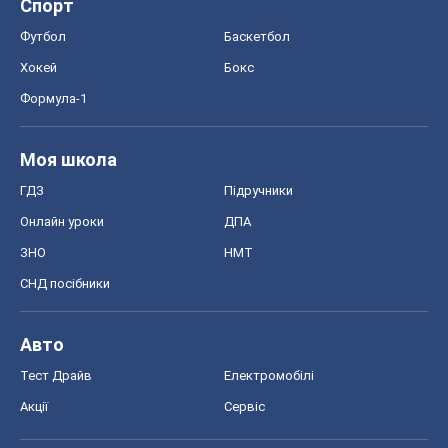
Спорт
Футбол
Баскетбол
Хокей
Бокс
Формула-1
Моя школа
ГДЗ
Підручники
Онлайн уроки
ДПА
ЗНО
НМТ
СНД посібники
Авто
Тест Драйв
Електромобілі
Акції
Сервіс