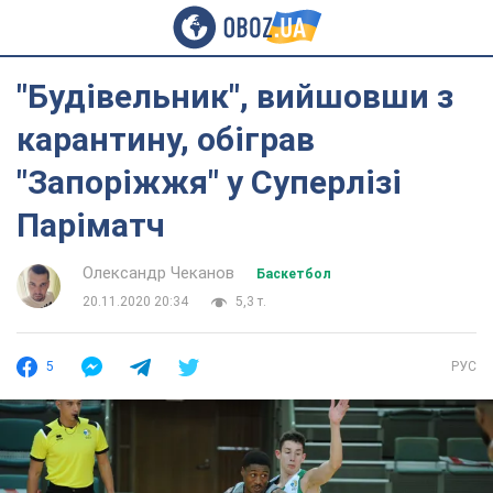
"Будівельник", вийшовши з
карантину, обіграв
"Запоріжжя" у Суперлізі
Паріматч
Олександр Чеканов
Баскетбол
20.11.2020 20:34
5,3 т.
5
РУС