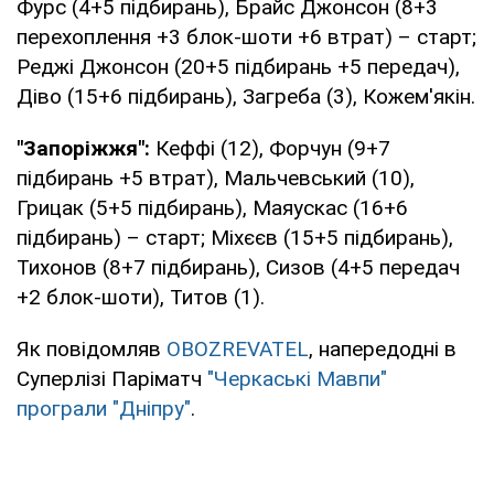
Фурс (4+5 підбирань), Брайс Джонсон (8+3
перехоплення +3 блок-шоти +6 втрат) – старт;
Реджі Джонсон (20+5 підбирань +5 передач),
Діво (15+6 підбирань), Загреба (3), Кожем'якін.
"Запоріжжя":
Кеффі (12), Форчун (9+7
підбирань +5 втрат), Мальчевський (10),
Грицак (5+5 підбирань), Маяускас (16+6
підбирань) – старт; Міхєєв (15+5 підбирань),
Тихонов (8+7 підбирань), Сизов (4+5 передач
+2 блок-шоти), Титов (1).
Як повідомляв
OBOZREVATEL
, напередодні в
Суперлізі Паріматч
"Черкаські Мавпи"
програли "Дніпру"
.