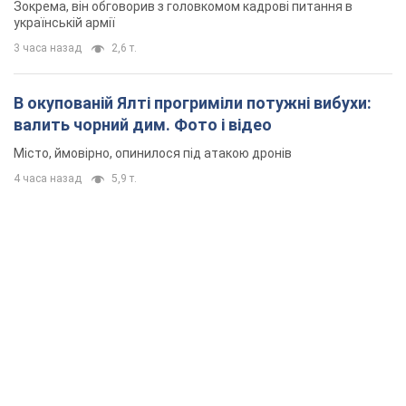
Зокрема, він обговорив з головкомом кадрові питання в
українській армії
3 часа назад
2,6 т.
В окупованій Ялті прогриміли потужні вибухи:
валить чорний дим. Фото і відео
Місто, ймовірно, опинилося під атакою дронів
4 часа назад
5,9 т.