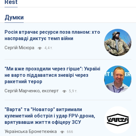
Rest
Думки
Росія втрачає ресурси поза планом: хто
насправді диктує темп війни
Сергій Місюра
4,4 т.
"Ми вже проходили через гірше": Україні
не варто піддаватися зневірі через
ракетний терор
Сергій Марченко, експерт
5,9 т.
"Варта" та "Новатор" витримали
кулеметний обстріл і удар FPV-дрона,
врятувавши життя офіцеру ЗСУ
Українська Бронетехніка
666