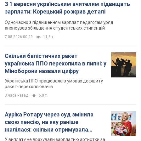
З 1 вересня українським вчителям підвищать
зарплати: Корецький розкрив деталі
Одночасно з підвищенням зарплат педагогам уряд
анонсував збільшення студентських стипендій
7.08.2026 00:29
11,8 т.
Скільки балістичних ракет
українська ППО перехопила в липні: у
Міноборони назвали цифру
Українська ППО працювала в умовах дефіциту
ракет-перехоплювачів
3 часа назад
6,0 т.
Ауріка Ротару через суд змінила
свою пенсію, на яку раніше
жалілася: скільки отримувала
співачка
У виплату не врахували зарплатню артистки за