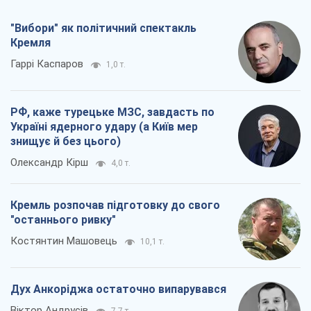
знищує й без цього)
Олександр Кірш
4,0 т.
Кремль розпочав підготовку до свого
"останнього ривку"
Костянтин Машовець
10,1 т.
Дух Анкоріджа остаточно випарувався
Віктор Андрусів
7,7 т.
Всі думки