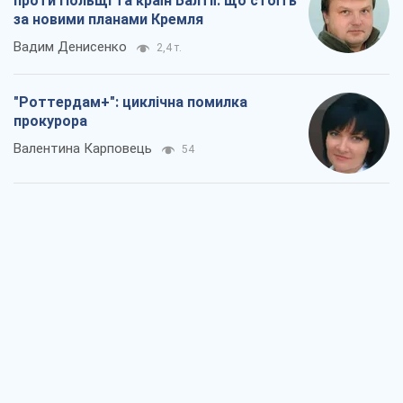
"Вибори" як політичний спектакль
Кремля
Гаррі Каспаров
1,0 т.
РФ, каже турецьке МЗС, завдасть по
Україні ядерного удару (а Київ мер