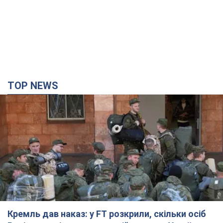
Кремль дав наказ: у FT розкрили, скільки осіб
Росія хоче відправити на війну проти України до
кінця року
Посилення примусового вербування супроводжується
зростанням випадків дезертирства
час назад
3,9 т.
Дрони атакували НПЗ у Нижньокамську: після
вибухів було видно дим. Відео