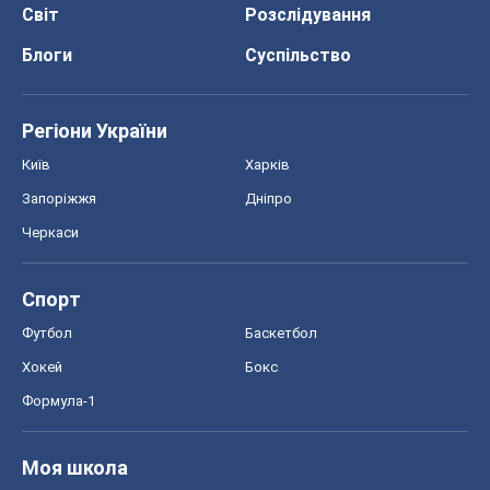
Черкаси
Спорт
Футбол
Баскетбол
Хокей
Бокс
Формула-1
Моя школа
ГДЗ
Підручники
Онлайн уроки
ДПА
ЗНО
НМТ
СНД посібники
Авто
Тест Драйв
Електромобілі