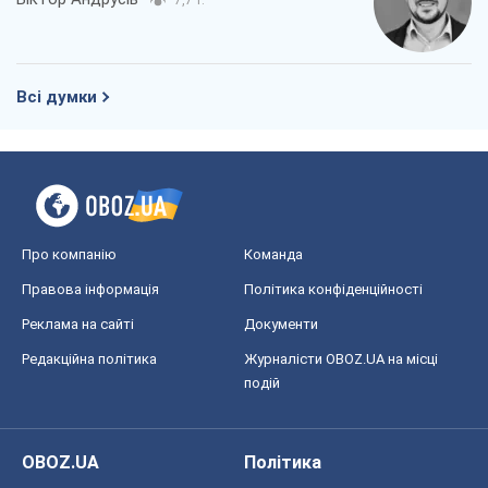
Про компанію
Команда
Правова інформація
Політика конфіденційності
Реклама на сайті
Документи
Редакційна політика
Журналісти OBOZ.UA на місці
подій
OBOZ.UA
Політика
Світ
Розслідування
Блоги
Суспільство
Регіони України
Київ
Харків
Запоріжжя
Дніпро