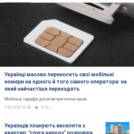
Українці масово переносять свої мобільні
номери на одного й того самого оператора: на
який найчастіше переходять
Мобільні тарифи досягли критичної межі
9.08.2026 23:48
67,8 т.
Українців планують виселяти з
квартир: "слуга народу" розповіла,
хто ухвалюватиме рішення про
знесення будинків
Чому хочуть зносити оселі українців
9.08.2026 23:18
60,5 т.
Українці масово купують дорогі нові
авто: скільки коштує
найпопулярніша модель