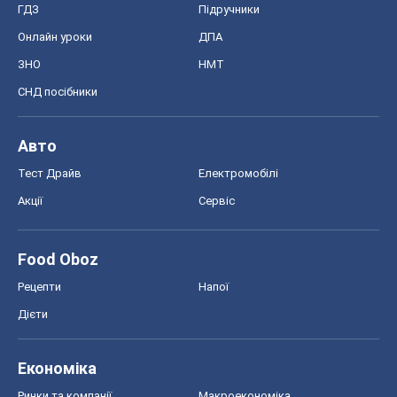
Акції
Сервіс
Food Oboz
Рецепти
Напої
Дієти
Економіка
Ринки та компанії
Макроекономіка
MedOboz
Новини медицини
MAMACLUB
Шоу
Афіша
Плітки