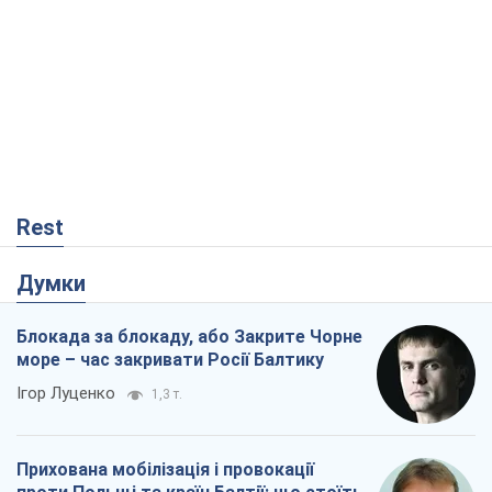
Rest
Думки
Блокада за блокаду, або Закрите Чорне
море – час закривати Росії Балтику
Ігор Луценко
1,3 т.
Прихована мобілізація і провокації
проти Польщі та країн Балтії: що стоїть
за новими планами Кремля
Вадим Денисенко
2,4 т.
"Роттердам+": циклічна помилка
прокурора
Валентина Карповець
54