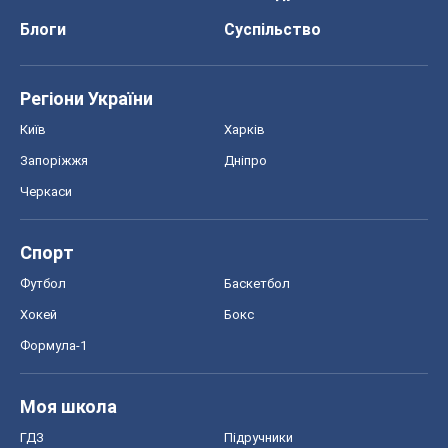
Спорт
Футбол
Баскетбол
Хокей
Бокс
Формула-1
Моя школа
ГДЗ
Підручники
Онлайн уроки
ДПА
ЗНО
НМТ
СНД посібники
Авто
Тест Драйв
Електромобілі