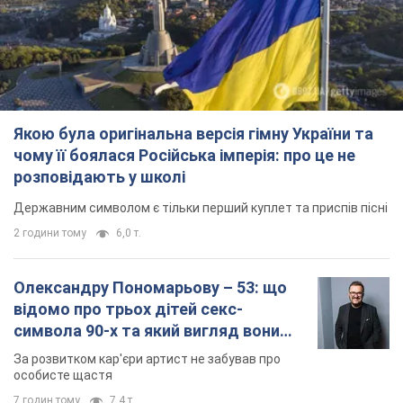
Державним символом є тільки перший куплет та приспів пісні
2 години тому
6,0 т.
Олександру Пономарьову – 53: що
відомо про трьох дітей секс-
символа 90-х та який вигляд вони
мають
За розвитком кар'єри артист не забував про
особисте щастя
7 годин тому
7,4 т.
У ПриватБанку розповіли, чи дійсні
долари 1996 року: чи приймають
обмінники та банки такі купюри
Що робити, якщо банки та обмінні пункти не
приймають старі долари
9 годин тому
65,0 т.