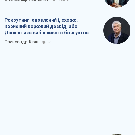
Ні зброї, ні людей: як Лукашенко будує
нову армію
Ігар Тишкевич
15,9 т.
Коли закінчиться війна?
Юрій Хрістензен
11,6 т.