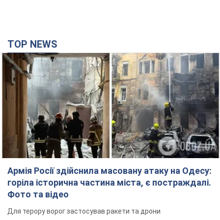
Армія Росії здійснила масовану атаку на Одесу:
горіла історична частина міста, є постраждалі.
Фото та відео
Для терору ворог застосував ракети та дрони
36 хвилин тому
37,3 т.
Нардепи взяли гроші з бюджету на оренду
елітних квартир у Києві: хто з парламентарів
просив кошти та де поселився
Як працює особлива соціальна гарантія та хто нею
користується
4 години тому
50,5 т.