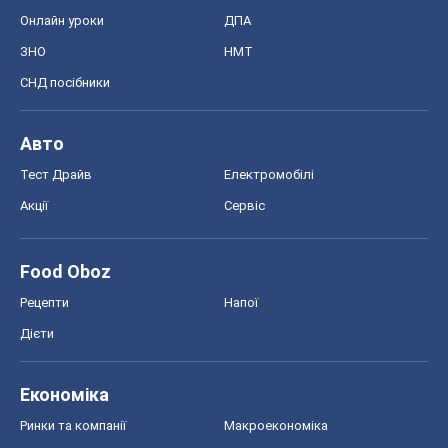
Акції
Сервіс
Food Oboz
Рецепти
Напої
Дієти
Економіка
Ринки та компанії
Макроекономіка
MedOboz
Новини медицини
MAMACLUB
Шоу
Афіша
Плітки