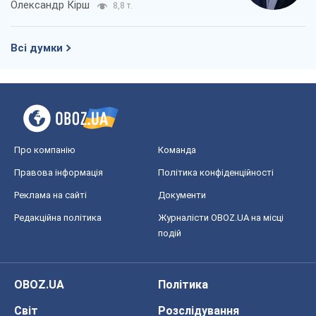
Про компанію
Команда
Правова інформація
Політика конфіденційності
Реклама на сайті
Документи
Редакційна політика
Журналісти OBOZ.UA на місці
подій
OBOZ.UA
Політика
Світ
Розслідування
Блоги
Суспільство
Регіони України
Київ
Харків
Запоріжжя
Дніпро
Черкаси