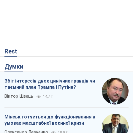
Думки
Збіг інтересів двох цинічних гравців чи
таємний план Трампа і Путіна?
Віктор Швець
14,7 т.
Мінськ готується до функціонування в
умовах масштабної воєнної кризи
Олександр Левченко
18,9 т.
Рекрутинг: оновлений і, схоже,
корисний ворожий досвід, або
Діалектика вибагливого боягузтва
Олександр Кірш
69