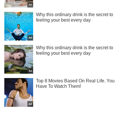
Підпишись на Telegram-канал і подивись, що відбудеться
далі!