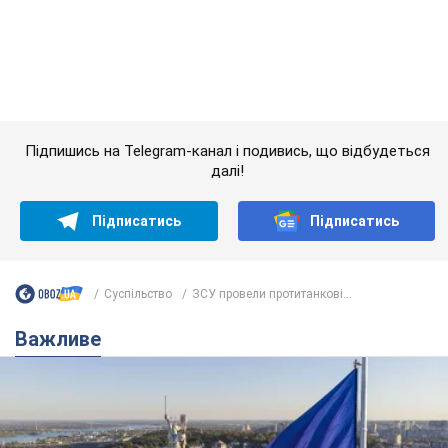
Підписатись
Підписатись
Суспільство
ЗСУ провели протитанкові...
Важливе
Якою була оригінальна версія гімну України та
чому її боялася Російська імперія: про це не
розповідають у школі