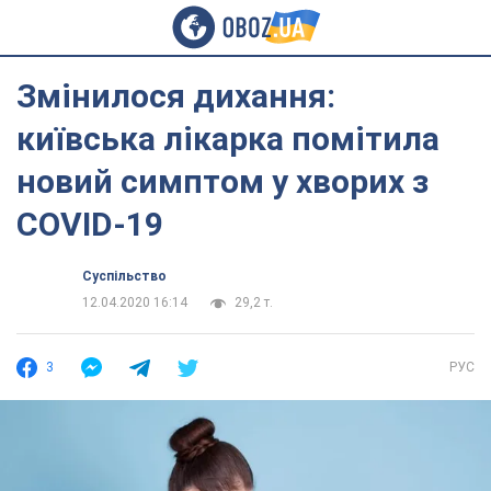
Змінилося дихання:
київська лікарка помітила
новий симптом у хворих з
COVID-19
Суспільство
12.04.2020 16:14
29,2 т.
3
РУС