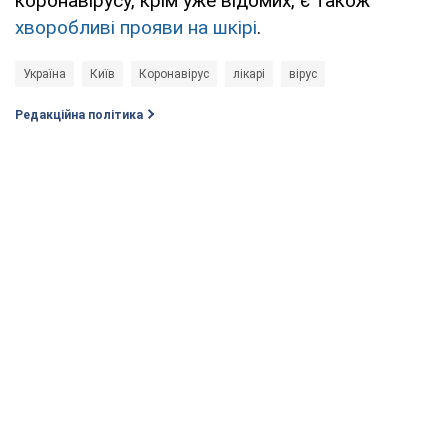
коронавірусу, крім уже відомих, є також
хворобливі прояви на шкірі
.
Україна
Київ
Коронавірус
лікарі
вірус
Редакційна політика