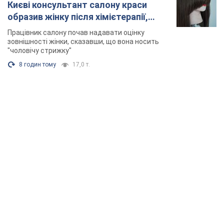
Києві консультант салону краси
образив жінку після хімієтерапії,
розгорівся скандал. Фото
Працівник салону почав надавати оцінку
зовнішності жінки, сказавши, що вона носить
"чоловічу стрижку"
8 годин тому
17,0 т.