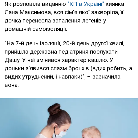
Як розповіла виданню
"КП в Україні"
киянка
Лана Максимова, вся сім'я якої захворіла, її
дочка перенесла запалення легенів у
домашній самоізоляції.
"На 7-й день ізоляції, 20-й день другої хвилі,
прийшла державна педіатриня послухати
Дашу. У неї змінився характер кашлю. У
доньки з'явився спазм бронхів (вдих робить, а
видих утруднений, і навпаки)", – зазначила
вона.