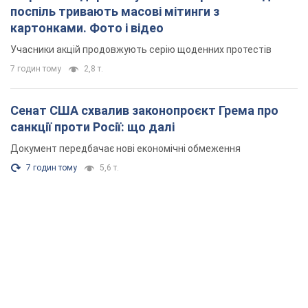
поспіль тривають масові мітинги з
картонками. Фото і відео
Учасники акцій продовжують серію щоденних протестів
7 годин тому
2,8 т.
Сенат США схвалив законопроєкт Грема про
санкції проти Росії: що далі
Документ передбачає нові економічні обмеження
7 годин тому
5,6 т.