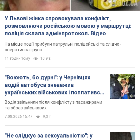
У Львові жінка спровокувала конфлікт,
розмовляючи російською мовою у маршрутці:
поліція склала адмінпротокол. Відео
На місце події прибули патрульні поліцейські та слідчо-
оперативна група
11 годин тому
10,9 т.
"Воюють, бо дурні": у Чернівцях
водій автобуса зневажив
українських військових і поплатився.
Відео
Водія звільнили після конфлікту з пасажирами
та образ військових
7.08.2026 15:47
9,3 т.
"Не слідкує за сексуальністю": у