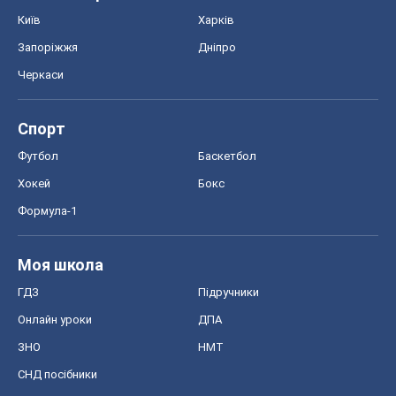
Київ
Харків
Запоріжжя
Дніпро
Черкаси
Спорт
Футбол
Баскетбол
Хокей
Бокс
Формула-1
Моя школа
ГДЗ
Підручники
Онлайн уроки
ДПА
ЗНО
НМТ
СНД посібники