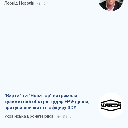
Леонід Невзлін
3,4 т.
"Варта" та "Новатор" витримали
кулеметний обстріл і удар FPV-дрона,
врятувавши життя офіцеру ЗСУ
Українська Бронетехніка
3,3 т.