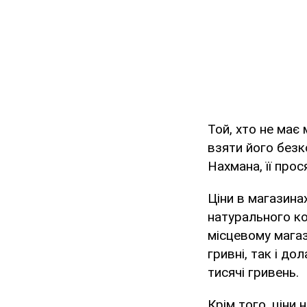
Той, хто не має
взяти його безк
Нахмана, її прос
Ціни в магазина
натурального ко
місцевому магаз
гривні, так і д
тисячі гривень.
Крім того, ціни