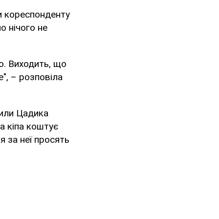
и кореспонденту
о нічого не
о. Виходить, що
", – розповіла
гили Цадика
ла кіпа коштує
я за неї просять