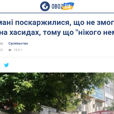
мані поскаржилися, що не змо
на хасидах, тому що "нікого не
ар
Суспільство
53
16,6 т.