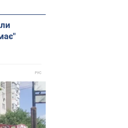
гли
має"
РУС