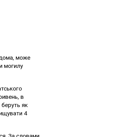
вдома, може
и могилу
атського
ривень, в
 беруть як
вищувати 4
ься. За словами