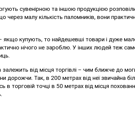
оргують сувенірною та іншою продукцією розповіл
 що через малу кількість паломників, вони практичн
 – якщо купують, то найдешевші товари і дуже мал
актично нічого не зароблю. У інших людей теж саме
иць.
в залежить від місця торгівлі – чим ближче до мо
ни дорожчи. Так, в 200 метрах від неї звичайна бі
сь в торговій точці в 50 метрах від місця похованн
.