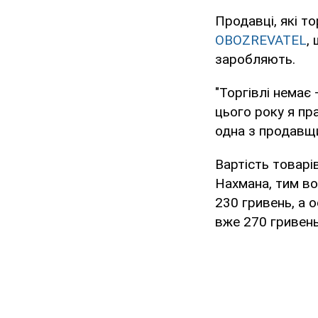
Продавці, які т
OBOZREVATEL
,
заробляють.
"Торгівлі немає
цього року я пр
одна з продавщ
Вартість товарі
Нахмана, тим во
230 гривень, а о
вже 270 гривень