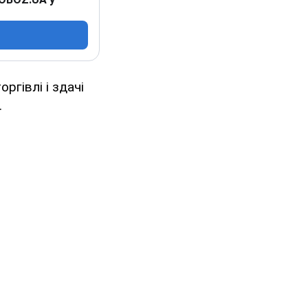
ргівлі і здачі
.