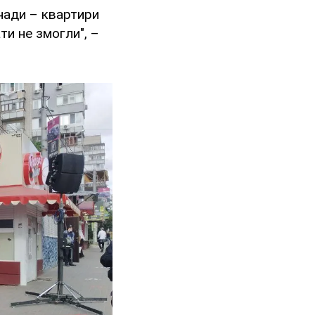
нади – квартири
ти не змогли", –