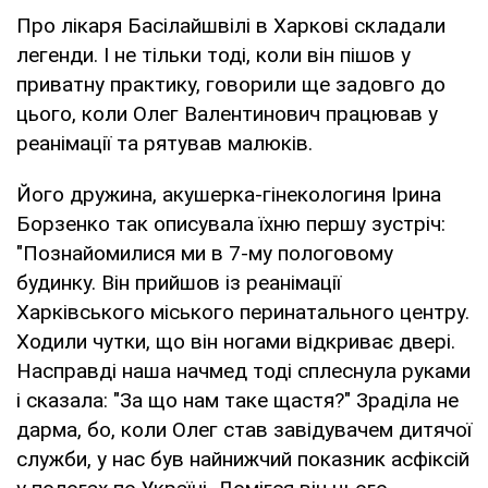
Про лікаря Басілайшвілі в Харкові складали
легенди. І не тільки тоді, коли він пішов у
приватну практику, говорили ще задовго до
цього, коли Олег Валентинович працював у
реанімації та рятував малюків.
Його дружина, акушерка-гінекологиня Ірина
Борзенко так описувала їхню першу зустріч:
"Познайомилися ми в 7-му пологовому
будинку. Він прийшов із реанімації
Харківського міського перинатального центру.
Ходили чутки, що він ногами відкриває двері.
Насправді наша начмед тоді сплеснула руками
і сказала: "За що нам таке щастя?" Зраділа не
дарма, бо, коли Олег став завідувачем дитячої
служби, у нас був найнижчий показник асфіксій