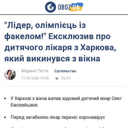
"Лідер, олімпієць із
факелом!" Ексклюзив про
дитячого лікаря з Харкова,
який викинувся з вікна
Марина Петік
Суспільство
17.09.2020 19:00
92,4 т.
У Харкові з вікна випав відомий дитячий лікар Олег
Басілайшвілі
Перед загибеллю лікар переніс коронавірус