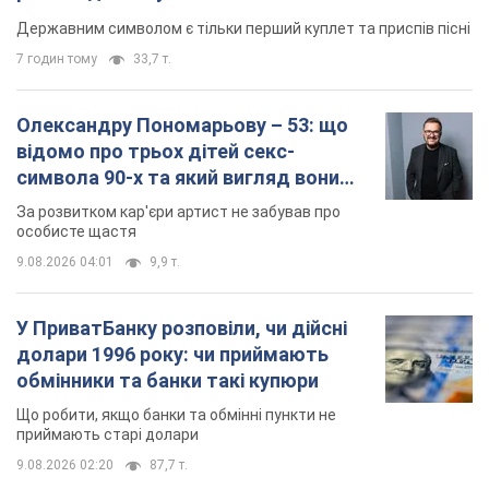
Державним символом є тільки перший куплет та приспів пісні
7 годин тому
33,7 т.
Олександру Пономарьову – 53: що
відомо про трьох дітей секс-
символа 90-х та який вигляд вони
мають
За розвитком кар'єри артист не забував про
особисте щастя
9.08.2026 04:01
9,9 т.
У ПриватБанку розповіли, чи дійсні
долари 1996 року: чи приймають
обмінники та банки такі купюри
Що робити, якщо банки та обмінні пункти не
приймають старі долари
9.08.2026 02:20
87,7 т.