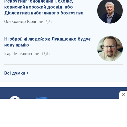
Рекрутинг: оновлений і, схоже,
корисний ворожий досвід, або
Діалектика вибагливого боягузтва
Олександр Кірш
2,2 т.
Ні зброї, ні людей: як Лукашенко будує
нову армію
Ігар Тишкевич
16,8 т.
Всі думки
Про компанію
Команда
Правова інформація
Політика конфіденційності