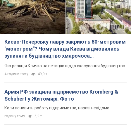
Києво-Печерську лавру закриють 80-метровим
"монстром"? Чому влада Києва відмовилась
зупиняти будівництво хмарочоса
"московського вірянина"
Яка реакція Кличка на петицію щодо скасування будівництва
4 години тому
49,9 т.
Армія РФ знищила підприємство Kromberg &
Schubert у Житомирі. Фото
Коли поновить роботу підприємство, наразі невідомо
годину тому
6,9 т.