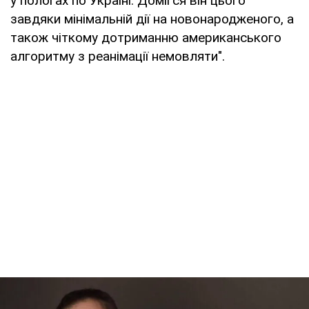
у пологах по Україні. Домігся він цього
завдяки мінімальній дії на новонародженого, а
також чіткому дотриманню американського
алгоритму з реанімації немовляти".