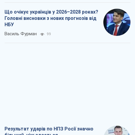
Результат ударів по НПЗ Росії значно
більший, ніж здається
Дмитро Томчук
825
Не помста, а стратегія: Україна змушує
Росію платити за війну
Віктор Андрусів
2,1 т.