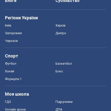
Спорт
Футбол
Баскетбол
Хокей
Бокс
Формула-1
Моя школа
ГДЗ
Підручники
Онлайн уроки
ДПА
ЗНО
НМТ
СНД посібники
Авто
Тест Драйв
Електромобілі
Акції
Сервіс