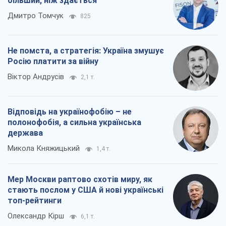
Відповідь на українофобію – не
полонофобія, а сильна українська
держава
Микола Княжицький
1,4 т.
Мер Москви раптово схотів миру, як
стають послом у США й нові українські
топ-рейтинги
Олександр Кірш
6,1 т.
Всі думки
Про компанію
Команда