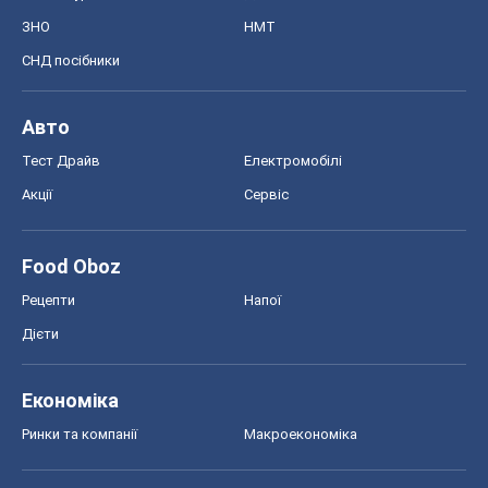
Food Oboz
Рецепти
Напої
Дієти
Економіка
Ринки та компанії
Макроекономіка
MedOboz
Новини медицини
MAMACLUB
Шоу
Афіша
Плітки
Краса
Мода