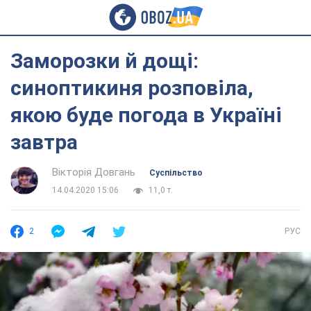
Заморозки й дощі:
синоптикиня розповіла,
якою буде погода в Україні
завтра
Вікторія Довгань
Суспільство
14.04.2020 15:06
11,0 т.
2
РУС