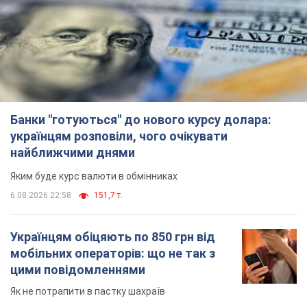
українцям розповіли, чого очікувати
найближчими днями
Яким буде курс валюти в обмінниках
6.08.2026 22:58
151,7 т.
Українцям обіцяють по 850 грн від
мобільних операторів: що не так з
цими повідомленнями
Як не потрапити в пастку шахраїв
6.08.2026 21:02
16,4 т.
Найдорожчий футболіст "Динамо"
забив "Карабаху" вже на 10-й хвилині
матчу. Відео
Поєдинок відбувається в Польщі
6.08.2026 20:48
6,9 т.