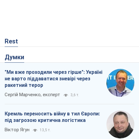
"Ми вже проходили через гірше": Україні
не варто піддаватися зневірі через
ракетний терор
Сергій Марченко, експерт
3,6 т.
Кремль переносить війну в тил Європи:
під загрозою критична логістика
Віктор Ягун
13,5 т.
Що очікує українців у 2026–2028 роках?
Головні висновки з нових прогнозів від
НБУ
Василь Фурман
99