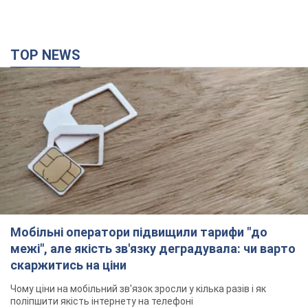
Мобільні оператори підвищили тарифи "до
межі", але якість зв'язку деградувала: чи варто
скаржитись на ціни
Чому ціни на мобільний зв'язок зросли у кілька разів і як
поліпшити якість інтернету на телефоні
2 часа назад
8,5 т.
СБУ затримала двох агентів РФ, які коригували
удари ворога по Миколаєву. Фото
Тепер зловмисникам загрожує довічне позбавлення волі з
конфіскацією майна
35 минут назад
753