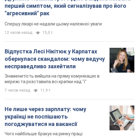
перший симптом, який сигналізував про його
"агресивний" рак
Спершу лікарі не надали цьому належної уваги
12 часов назад
15,0 т.
Відпустка Лесі Нікітюк у Карпатах
обернулася скандалом: чому ведучу
несправедливо захейтили
Знаменитість вийшла на пряму комунікацію в
мережі та розставила всі крапки над "і"
7 часов назад
11,9 т.
Не лише через зарплату: чому
українці не поспішають
погоджуватися на вакансії
Чого найбільше бракує на ринку праці