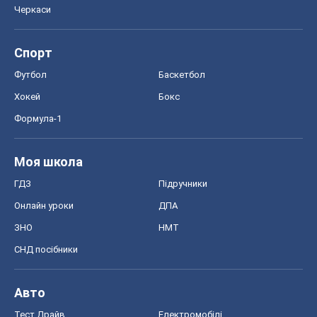
Черкаси
Спорт
Футбол
Баскетбол
Хокей
Бокс
Формула-1
Моя школа
ГДЗ
Підручники
Онлайн уроки
ДПА
ЗНО
НМТ
СНД посібники
Авто
Тест Драйв
Електромобілі