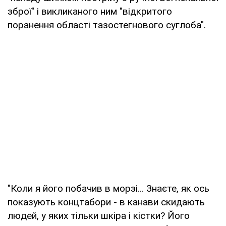
зброї" і викликаного ним "відкритого
поранення області тазостегнового суглоба".
"Коли я його побачив в морзі... Знаєте, як ось
показують концтабори - в канави скидають
людей, у яких тільки шкіра і кістки? Його