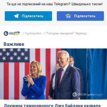
Ти ще не підписаний на наш Telegram? Швиденько тисни!
Підписатись
Підписатись
Суспільство
"Голодом заморили!" Українці...
Важливе
Дружина тяжкохворого Джо Байдена назвала