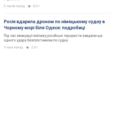
5 часов назад
8,0 т.
Росія вдарила дроном по німецькому судну в
Чорному морі біля Одеси: подробиці
Під час евакуації екіпажу російські терористи завдали ще
одного удару безпілотником по судну
3 часа назад
2,4 т.