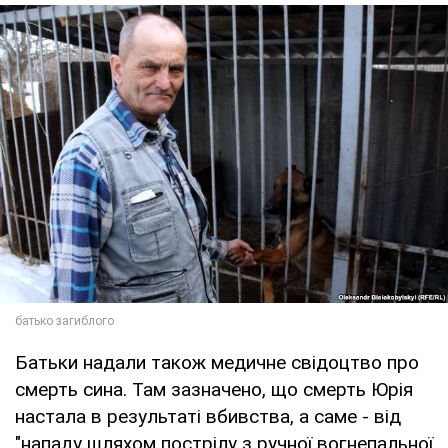
Батьки надали також медичне свідоцтво про
смерть сина. Там зазначено, що смерть Юрія
настала в результаті вбивства, а саме - від
"нападу шляхом пострілу з ручної вогнепальної