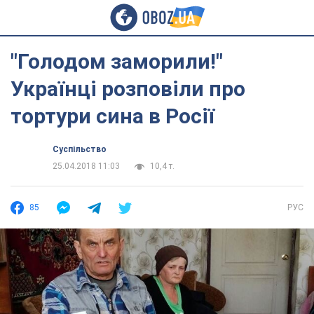
"Голодом заморили!"
Українці розповіли про
тортури сина в Росії
Суспільство
25.04.2018 11:03
10,4 т.
85
РУС