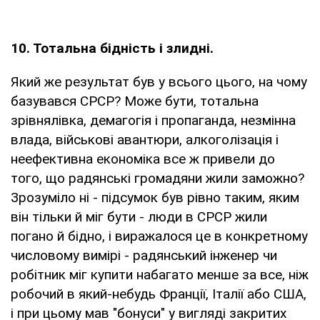
10. Тотальна бідність і злидні.
Який же результат був у всього цього, на чому
базувався СРСР? Може бути, тотальна
зрівнялівка, демагогія і пропаганда, незмінна
влада, військові авантюри, алкоголізація і
неефективна економіка все ж привели до
того, що радянські громадяни жили заможно?
Зрозуміло ні - підсумок був рівно таким, яким
він тільки й міг бути - люди в СРСР жили
погано й бідно, і виражалося це в конкретному
числовому вимірі - радянський інженер чи
робітник міг купити набагато менше за все, ніж
робочий в який-небудь Франції, Італії або США,
і при цьому мав "бонуси" у вигляді закритих