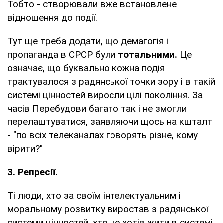
Тобто - створювали вже встановлене
відношення до події.
Тут ще треба додати, що демагогія і
пропаганда в СРСР були
тотальними.
Це
означає, що буквально кожна подія
трактувалося з радянської точки зору і в такій
системі цінностей виросли цілі покоління. За
часів Перебудови багато так і не змогли
перелаштуватися, заявляючи щось на кшталт
- "по всіх телеканалах говорять різне, кому
вірити?"
3. Репресії.
Ті люди, хто за своїм інтелектуальним і
моральному розвитку виростав з радянської
системи цінностей, хто не хотів жити в системі