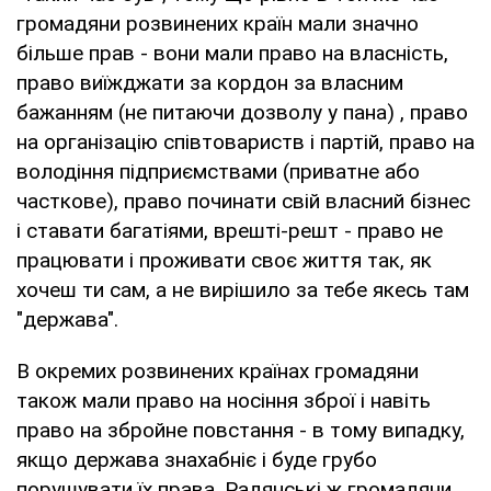
громадяни розвинених країн мали значно
більше прав - вони мали право на власність,
право виїжджати за кордон за власним
бажанням (не питаючи дозволу у пана) , право
на організацію співтовариств і партій, право на
володіння підприємствами (приватне або
часткове), право починати свій власний бізнес
і ставати багатіями, врешті-решт - право не
працювати і проживати своє життя так, як
хочеш ти сам, а не вирішило за тебе якесь там
"держава".
В окремих розвинених країнах громадяни
також мали право на носіння зброї і навіть
право на збройне повстання - в тому випадку,
якщо держава знахабніє і буде грубо
порушувати їх права. Радянські ж громадяни