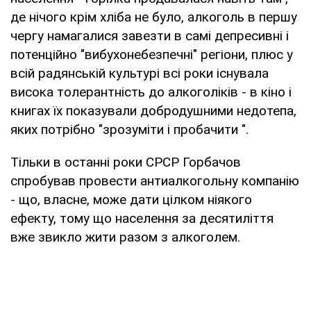
де нічого крім хліба не було, алкоголь в першу
чергу намагалися завезти в самі депресивні і
потенційно "вибухонебезпечні" регіони, плюс у
всій радянській культурі всі роки існувала
висока толерантність до алкоголіків - в кіно і
книгах їх показували добродушними недотепа,
яких потрібно "зрозуміти і пробачити ".
Тільки в останні роки СРСР Горбачов
спробував провести антиалкогольну компанію
- що, власне, може дати цілком ніякого
ефекту, тому що населення за десятиліття
вже звикло жити разом з алкоголем.