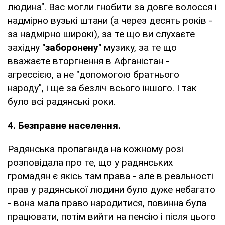
людина". Вас могли гнобити за довге волосся і
надмірно вузькі штани (а через десять років -
за надмірно широкі), за те що ви слухаєте
західну
"заборонену"
музику, за те що
вважаєте вторгнення в Афганістан -
агрессією, а не "допомогою братнього
народу", і ще за безліч всього іншого. І так
було всі радянські роки.
4. Безправне населення.
Радянська пропаганда на кожному розі
розповідала про те, що у радянських
громадян є якісь там права - але в реальності
прав у радянської людини було дуже небагато
- вона мала право народитися, повинна була
працювати, потім вийти на пенсію і після цього