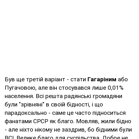
Був ще третій варіант - стати
Гагаріним
або
Пугачовою, але він стосувався лише 0,01%
населення. Всі решта радянські громадяни
були "зрівняні" в своїй бідності, і що
парадоксально - саме це часто підноситься
фанатами СРСР як благо. Мовляв, жили бідно
- але ніхто нікому не заздрив, бо бідними були
ВСІ. Велике благо для суспільства. Добре не