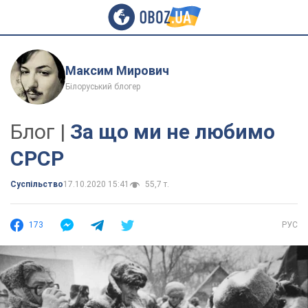
Максим Мирович
Білоруський блогер
Блог |
За що ми не любимо
СРСР
Суспільство
17.10.2020 15:41
55,7 т.
173
РУС