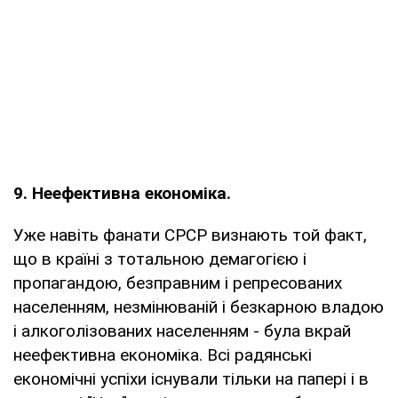
9. Неефективна економіка.
Уже навіть фанати СРСР визнають той факт,
що в країні з тотальною демагогією і
пропагандою, безправним і репресованих
населенням, незмінюваній і безкарною владою
і алкоголізованих населенням - була вкрай
неефективна економіка. Всі радянські
економічні успіхи існували тільки на папері і в