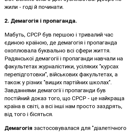
жили - годі й починати.
2. Демагогія і пропаганда.
Мабуть, СРСР був першою і тривалий час
єдиною країною, де демагогія і пропаганда
охоплювала буквально всі сфери життя.
Радянської демагогії і пропаганди навчали на
факультетах журналістики, усіляких "курсах
перепідготовки", військових факультетах, а
також у різних "вищих партійних школах".
Завданнями демагогії і пропаганди був
постійний доказ того, що СРСР - це найкраща
країна в світі, а всі інші нам просто заздрять,
від того і бісяться.
Демагогія
застосовувалася для "діалетічного