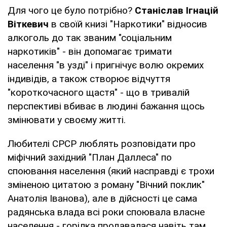
Для чого це було потрібно?
Станіслав Ігнацій
Віткевич
в своїй книзі "Наркотики" відносив
алкоголь до так званим "соціальним
наркотиків" - він допомагає тримати
населення "в узді" і пригнічує волю окремих
індивідів, а також створює відчуття
"короткочасного щастя" - що в тривалій
перспективі вбиває в людині бажання щось
змінювати у своєму житті.
Любителі СРСР люблять розповідати про
міфічний західний "План Даллеса" по
споювання населення (який насправді є трохи
зміненою цитатою з роману "Вічний поклик"
Анатолія Іванова), але в дійсності це сама
радянська влада всі роки споювала власне
населення - горілка продавалася навіть там ,