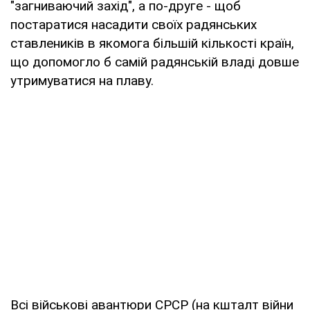
"загниваючий захід", а по-друге - щоб
постаратися насадити своїх радянських
ставлеників в якомога більшій кількості країн,
що допомогло б самій радянській владі довше
утримуватися на плаву.
Всі військові авантюри СРСР (на кшталт війни