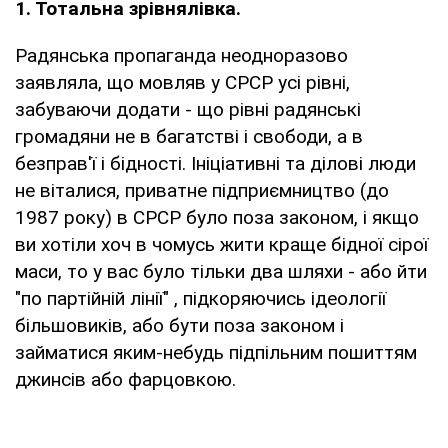
1. Тотальна зрівнялівка.
Радянська пропаганда неодноразово
заявляла, що мовляв у СРСР усі рівні,
забуваючи додати - що рівні радянські
громадяни не в багатстві і свободи, а в
безправ'ї і бідності. Ініціативні та ділові люди
не віталися, приватне підприємництво (до
1987 року) в СРСР було поза законом, і якщо
ви хотіли хоч в чомусь жити краще бідної сірої
маси, то у вас було тільки два шляхи - або йти
"по партійній лінії" , підкоряючись ідеології
більшовиків, або бути поза законом і
займатися яким-небудь підпільним пошиттям
джинсів або фарцовкою.