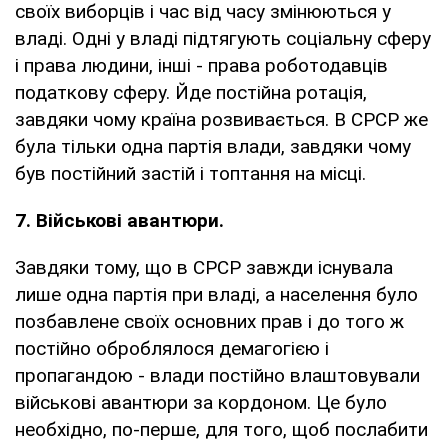
своїх виборців і час від часу змінюються у
владі. Одні у владі підтягують соціальну сферу
і права людини, інші - права роботодавців
податкову сферу. Йде постійна ротація,
завдяки чому країна розвивається. В СРСР же
була тільки одна партія влади, завдяки чому
був постійний застій і топтання на місці.
7. Військові авантюри.
Завдяки тому, що в СРСР завжди існувала
лише одна партія при владі, а населення було
позбавлене своїх основних прав і до того ж
постійно оброблялося демагогією і
пропагандою - влади постійно влаштовували
військові авантюри за кордоном. Це було
необхідно, по-перше, для того, щоб послабити