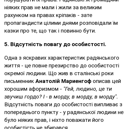
ніяких прав не мали і жили за великим
рахунком на правах кріпаків - зате
пропагандисти цілими днями розповідали їм
казки про те, що так і повинно бути.
5. Відсутність повагу до особистості.
Одна з яскравих характеристик радянського
життя - це повне презирство до особистості
окремої людини. Що жив в сталінські роки
письменник
Анатолій Мариенгоф
описав цей
хорошим афоризмом -
"Гей, людино, це ти
звучиш гордо? І - в морду, в морду, в морду".
Відсутність поваги до особистості випливає з
попереднього пункту - у радянської людини не
було ніяких прав, і ніхто поважати його
особистість не збирався.