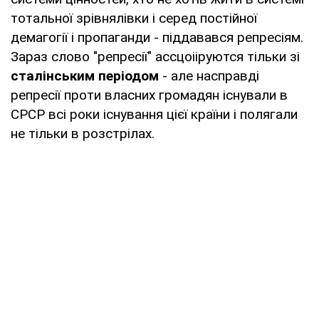
тотальної зрівнялівки і серед постійної
демагогії і пропаганди - піддавався репресіям.
Зараз слово "репресії" ассцоііруются тільки зі
сталінським періодом
- але насправді
репресії проти власних громадян існували в
СРСР всі роки існування цієї країни і полягали
не тільки в розстрілах.