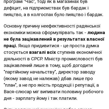
програмі "Час", тоді як в магазинах був
дефіцит, на підприємствах був бардак і
пияцтво, а в колгоспах було пияцтво і бардак.
Основну причину неефективності радянської
економіки можна сформулірвать так -
людина
не була зацікавлений в результатах власної
праці.
Якщо придивитися - це проста думка
стосується
взагалі всіх
ступенів економічної
діяльності в СРСР. Міністр промисловості був
зацікавлений лише в тому, щоб догодити
"партійному начальству", директор заводу
(якому завод не належав) дбав лише про
"план", а не про якість продукції і репутації, а
Вася-слюсар міг випивати половину робочого
дня - зарплату йому і так платили.