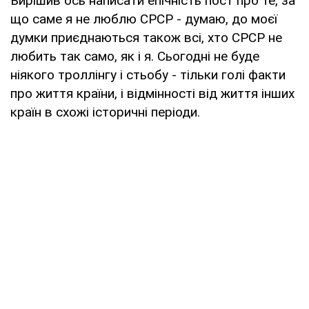
Вирішив ось написати епічність пост про те, за
що саме я не люблю СРСР - думаю, до моєї
думки приєднаються також всі, хто СРСР не
любить так само, як і я. Сьогодні не буде
ніякого троллінгу і стьобу - тільки голі факти
про життя країни, і відмінності від життя інших
країн в схожі історичні періоди.