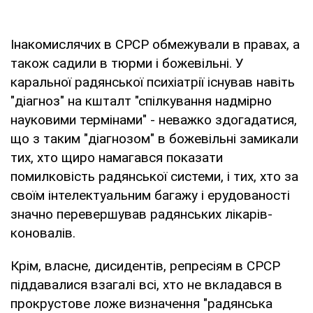
Інакомислячих в СРСР обмежували в правах, а
також садили в тюрми і божевільні. У
каральної радянської психіатрії існував навіть
"діагноз" на кшталт "спілкування надмірно
науковими термінами" - неважко здогадатися,
що з таким "діагнозом" в божевільні замикали
тих, хто щиро намагався показати
помилковість радянської системи, і тих, хто за
своїм інтелектуальним багажу і ерудованості
значно перевершував радянських лікарів-
коновалів.
Крім, власне, дисидентів, репресіям в СРСР
піддавалися взагалі всі, хто не вкладався в
прокрустове ложе визначення "радянська