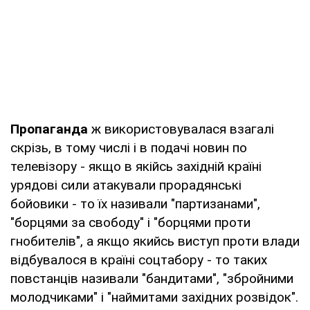
Пропаганда
ж використовувалася взагалі
скрізь, в тому числі і в подачі новин по
телевізору - якщо в якійсь західній країні
урядові сили атакували прорадянські
бойовики - то їх називали "партизанами",
"борцями за свободу" і "борцями проти
гнобителів", а якщо якийсь виступ проти влади
відбувалося в країні соцтабору - то таких
повстанців називали "бандитами", "збройними
молодчиками" і "наймитами західних розвідок".