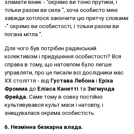
зламати віник - "окремо ви тонкі прутики, і
тільки разом ви сила ", хоча особисто мені
завжди хотілося закінчити цю притчу словами
-" окремо ви особистості, і тільки разом ви
погана мітла ".
Для чого був потрібен радянський
колективізм і придушення особистості? Вся
справа в тому, що натовпом було легше
управляти, про це писали всі дослідники мас
XX століття - від
Густава Лебона
і
Еріха
Фромма
до
Еліаса Канетті
та
Зигмунда
Фрейда.
Саме тому в совку постійно
культивувався культ маси і натовпу, і
знищувалася окрема особистість.
6. Незмінна безкарна влада.