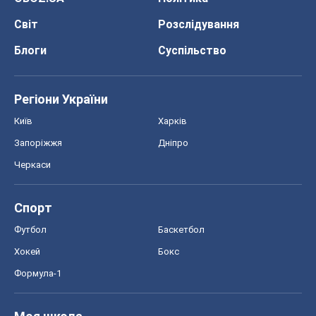
Футбол
Баскетбол
Хокей
Бокс
Формула-1
Моя школа
ГДЗ
Підручники
Онлайн уроки
ДПА
ЗНО
НМТ
СНД посібники
Авто
Тест Драйв
Електромобілі
Акції
Сервіс
Food Oboz