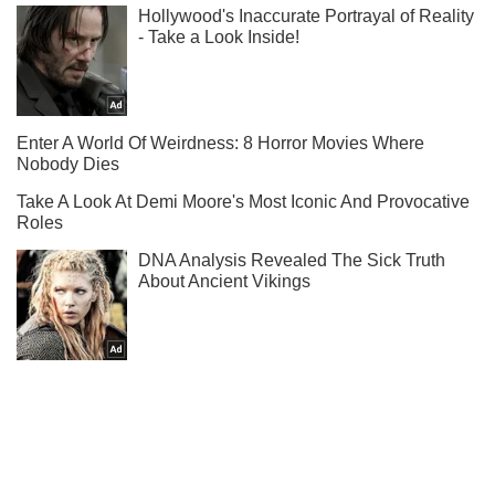
Не набридаємо! Тільки найважливіше - підписуйся на наш
Telegram-канал
Підписатись
Підписатись