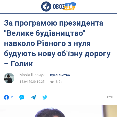
За програмою президента
"Велике будівництво"
навколо Рівного з нуля
будують нову об’їзну дорогу
– Голик
Марія Шевчук
Суспільство
16.04.2020 10:25
8,9 т.
2
РУС