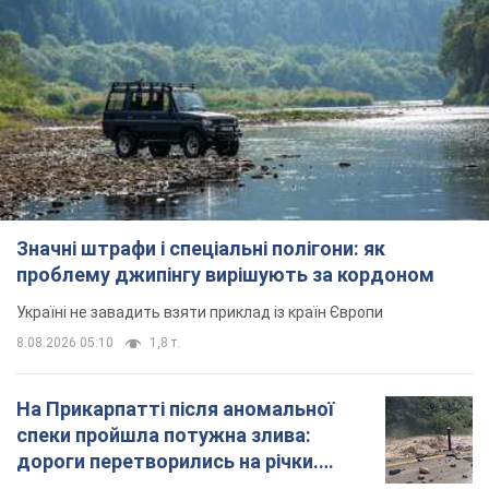
На Прикарпатті після аномальної
спеки пройшла потужна злива:
дороги перетворились на річки.
Відео
Негода накрила Івано-Франківщину та
курортний Буковель
9 годин тому
20,6 т.
Жінці нарахували 729 тис. грн боргу
за газ через покази зіпсованого
лічильника: суддя ухвалив
неочікуване рішення
Чи треба платити борг через донарахування
4 години тому
30,4 т.