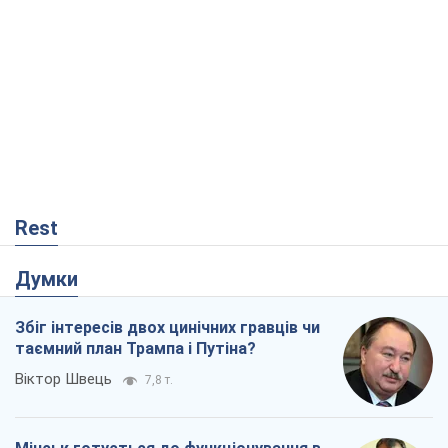
Збіг інтересів двох цинічних гравців чи
таємний план Трампа і Путіна?
Віктор Швець
7,8 т.
Мінськ готується до функціонування в
умовах масштабної воєнної кризи
Олександр Левченко
13,6 т.
Ні зброї, ні людей: як Лукашенко будує
нову армію
Ігар Тишкевич
10,8 т.