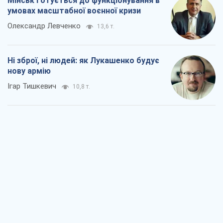
Коли закінчиться війна?
Юрій Хрістензен
5,3 т.
Україна вступила в надзвичайний
економічний стан. Чи є світло вкінці
тунелю?
Вадим Денисенко
4,6 т.
Чий буде Крим, той і переможе (NSJ), а