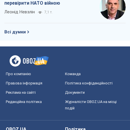
Редакційна політика
Журналісти OBOZ.UA на місці
подій
OBOZ.UA
Політика
Світ
Розслідування
Блоги
Суспільство
Регіони України
Київ
Харків
Запоріжжя
Дніпро
Черкаси
Спорт