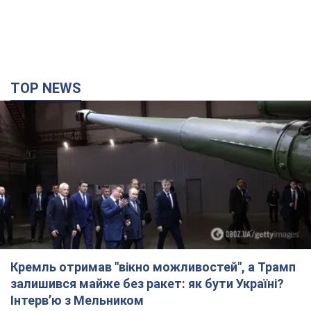
Кремль отримав "вікно можливостей", а Трамп
залишився майже без ракет: як бути Україні?
Інтерв’ю з Мельником
Думка, що в Росії закінчаться балістичні ракети, вкрай
небезпечна, наголосив експерт
7 годин тому
31,6 т.
Україна має домовленості на щомісячну
поставку ракет до Patriot від США: Зеленський
розкрив подробиці
Київ також веде активні переговори з європейськими
партнерами
5 годин тому
31,9 т.
Дбала про учнів та підтримувала педагогів: