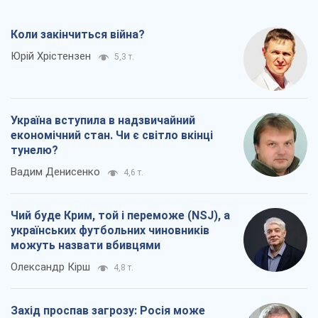
українських футбольних чиновників
можуть назвати вбивцями
Олександр Кірш
4,8 т.
Захід проспав загрозу: Росія може
перевірити НАТО війною
Леонід Невзлін
7,1 т.
Всі думки
Про компанію
Команда
Правова інформація
Політика конфіденційності
Реклама на сайті
Документи