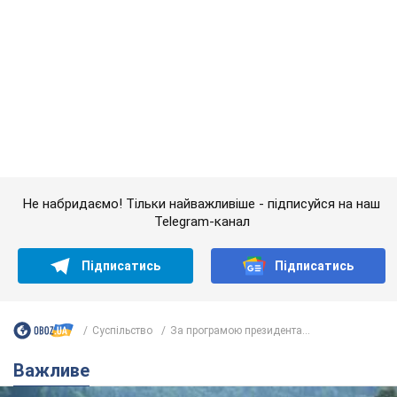
Суспільство
За програмою президента...
Важливе
Значні штрафи і спеціальні полігони: як
проблему джипінгу вирішують за кордоном
Україні не завадить взяти приклад із країн Європи
8.08.2026 05:10
1,8 т.