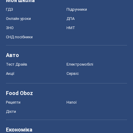
Рецепти
Напої
Дієти
Економіка
Ринки та компанії
Макроекономіка
MedOboz
Новини медицини
MAMACLUB
Шоу
Афіша
Плітки
Краса
Мода
Жіночий журнал