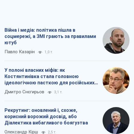
Війна і медіа: політика пішла в
соцмережі, а ЗМІ грають за правилами
ютуб
Павло Казарін
1,0 т.
У полоні власних міфів: як
Костянтинівка стала головною
ідеологічною пасткою для російських
окупантів
Дмитро Снєгирьов
3,1 т.
Рекрутинг: оновлений і, схоже,
корисний ворожий досвід, або
Діалектика вибагливого боягузтва
Олександр Кірш
2,5 т.