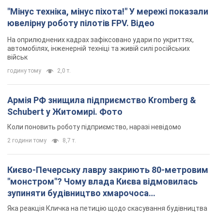
"Мінус техніка, мінус піхота!" У мережі показали
ювелірну роботу пілотів FPV. Відео
На оприлюднених кадрах зафіксовано удари по укриттях,
автомобілях, інженерній техніці та живій силі російських
військ
годину тому
2,0 т.
Армія РФ знищила підприємство Kromberg &
Schubert у Житомирі. Фото
Коли поновить роботу підприємство, наразі невідомо
2 години тому
8,7 т.
Києво-Печерську лавру закриють 80-метровим
"монстром"? Чому влада Києва відмовилась
зупиняти будівництво хмарочоса
"московського вірянина"
Яка реакція Кличка на петицію щодо скасування будівництва