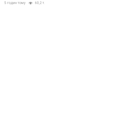
5 годин тому
60,2 т.