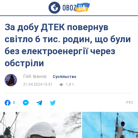
За добу ДТЕК повернув
світло 6 тис. родин, що були
без електроенергії через
обстріли
Гліб Іванов
Суспільство
21.04.2024 16:51
1,8 т.
0
РУС