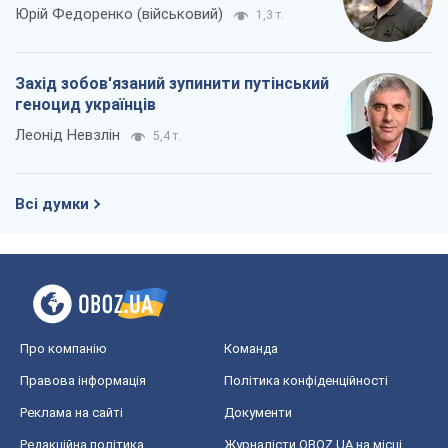
Юрій Федоренко (військовий)
1,3 т.
Захід зобов'язаний зупинити путінський
геноцид українців
Леонід Невзлін
5,4 т.
Всі думки
Про компанію
Команда
Правова інформація
Політика конфіденційності
Реклама на сайті
Документи
Редакційна політика
Журналісти OBOZ.UA на місці