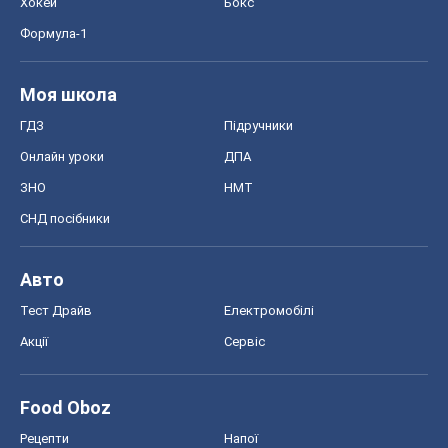
Хокей
Бокс
Формула-1
Моя школа
ГДЗ
Підручники
Онлайн уроки
ДПА
ЗНО
НМТ
СНД посібники
Авто
Тест Драйв
Електромобілі
Акції
Сервіс
Food Oboz
Рецепти
Напої