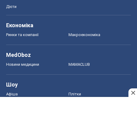
Дієти
Економіка
Ринки та компанії
Макроекономіка
MedOboz
Новини медицини
MAMACLUB
Шоу
Афіша
Плітки
Краса
Мода
Жіночий журнал