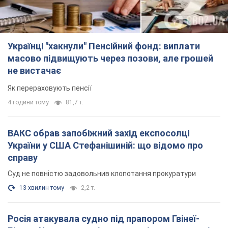
Українці "хакнули" Пенсійний фонд: виплати
масово підвищують через позови, але грошей
не вистачає
Як перераховують пенсії
4 години тому
81,7 т.
ВАКС обрав запобіжний захід експосолці
України у США Стефанішиній: що відомо про
справу
Суд не повністю задовольнив клопотання прокуратури
13 хвилин тому
2,2 т.
Росія атакувала судно під прапором Гвінеї-