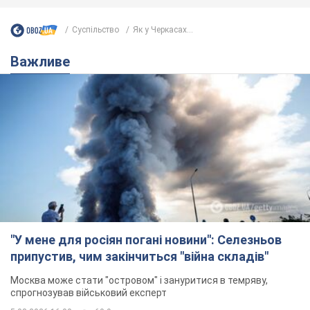
Суспільство
Як у Черкасах...
Важливе
"У мене для росіян погані новини": Селезньов
припустив, чим закінчиться "війна складів"
Москва може стати "островом" і зануритися в темряву,
спрогнозував військовий експерт