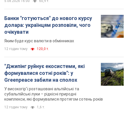
5.08.2026 16:00
60,9 т.
Банки "готуються" до нового курсу
долара: українцям розповіли, чого
очікувати
Яким буде курс валюти в обмінниках
12 годин тому
120,0 т.
"Джипінг руйнує екосистеми, які
формувалися сотні років": у
Greenpeace забили на сполох
У високогір'ї розташовані альпійські та
субальпійські луки – рідкісні природні
комплекси, які формувалися протягом сотень років
12 годин тому
1,6 т.