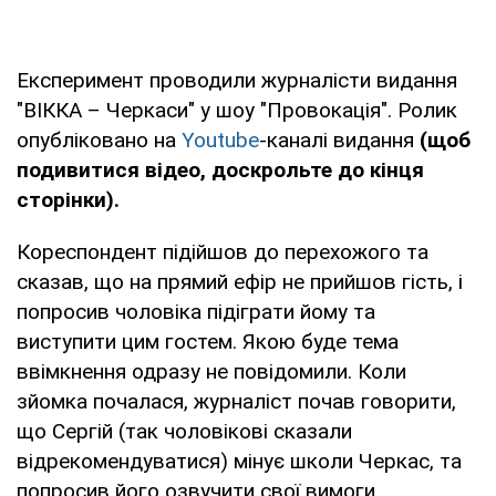
Експеримент проводили журналісти видання
"ВІККА – Черкаси" у шоу "Провокація". Ролик
опубліковано на
Youtube
-каналі видання
(щоб
подивитися відео, доскрольте до кінця
сторінки).
Кореспондент підійшов до перехожого та
сказав, що на прямий ефір не прийшов гість, і
попросив чоловіка підіграти йому та
виступити цим гостем. Якою буде тема
ввімкнення одразу не повідомили. Коли
зйомка почалася, журналіст почав говорити,
що Сергій (так чоловікові сказали
відрекомендуватися) мінує школи Черкас, та
попросив його озвучити свої вимоги.